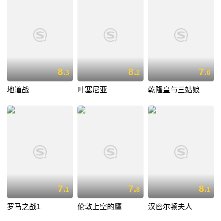
8.
8.
7.
3
2
0
地道战
叶塞尼亚
乾隆皇与三姑娘
7.
7.
8.
1
8
1
罗马之战1
伦敦上空的鹰
汉密尔顿夫人