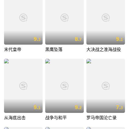
9.
8.
9.
3
7
1
末代皇帝
黑鹰坠落
大决战之淮海战役
9.
9.
7.
1
2
3
从海底出击
战争与和平
罗马帝国沦亡录