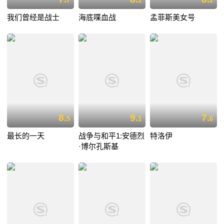
7
1
2
我们曾经是战士
海底喋血战
孟菲斯美女号
8.
9.
7.
5
1
6
最长的一天
战争与和平1:安德烈
特洛伊
·博尔孔斯基