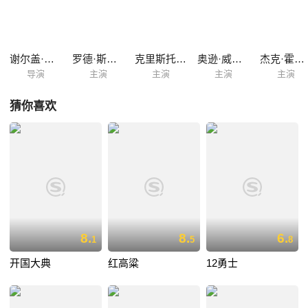
不会在滑铁卢山脊上进行顽强抵抗，预期自己的一次进攻能够迅速击败对
手。然而，事实却是惠灵顿及其盟友展现出了出色的战术和组织能力，顽
强地抵抗了法国军队的进攻。战役开始时，法军确实成功击败了英国的先
锋部队，但这并未削弱联盟军的整体实力。随着联军逐渐接近法军，后者
谢尔盖·邦达尔丘克
罗德·斯泰格尔
克里斯托弗·普卢默
奥逊·威尔斯
杰克·霍金斯
的士气开始下降，内部...
导演
主演
主演
主演
主演
猜你喜欢
8.
8.
6.
1
5
8
开国大典
红高粱
12勇士