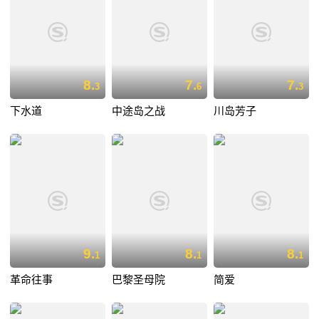
8.
7.
7.
3
6
3
下水道
中途岛之战
川岛芳子
9.
8.
8.
1
1
1
革命往事
巴黎圣母院
简爱