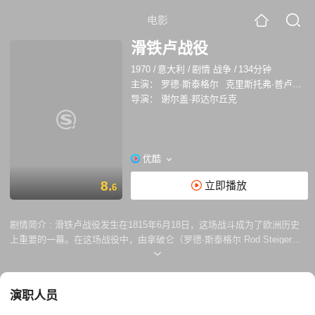
电影
滑铁卢战役
1970
/
意大利
/
剧情 战争
/
134分钟
主演：
罗德·斯泰格尔
克里斯托弗·普卢默
导演：
谢尔盖·邦达尔丘克
优酷
8.
立即播放
6
剧情简介 :
滑铁卢战役发生在1815年6月18日，这场战斗成为了欧洲历史
上重要的一幕。在这场战役中，由拿破仑（罗德·斯泰格尔 Rod Steiger
饰）率领的法国军队，与由惠灵顿公爵（克里斯托弗·普卢默 Christopher
Plummer 饰）指挥的联盟军展开了激烈的对抗。事前的连绵降雨给战场增
添了额外的艰难，使得士兵们面临寒冷和潮湿的环境。然而，这场大雨也
演职人员
间接挽救了一些士兵的生命，并为后来的战事埋下了铺垫。 拿破仑当时对
自己的军队和惠灵顿领导的联盟军抱有自信和轻视的态度。他认为惠灵顿