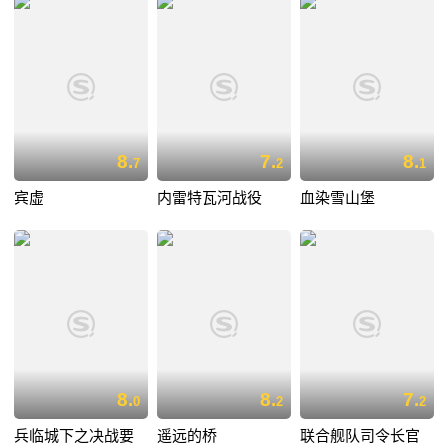
8.
7.
8.
7
2
1
宾虚
内雷特瓦河战役
血染雪山堡
8.
8.
7.
0
2
2
兵临城下之决战要
遥远的桥
联合舰队司令长官