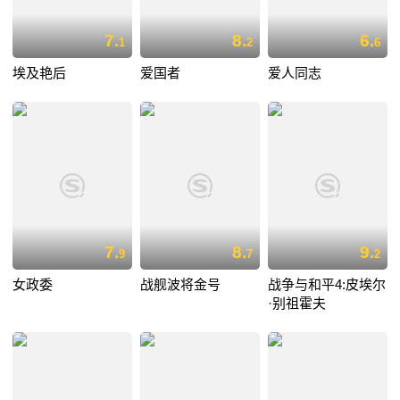
7.
8.
6.
1
2
6
埃及艳后
爱国者
爱人同志
7.
8.
9.
9
7
2
女政委
战舰波将金号
战争与和平4:皮埃尔
·别祖霍夫