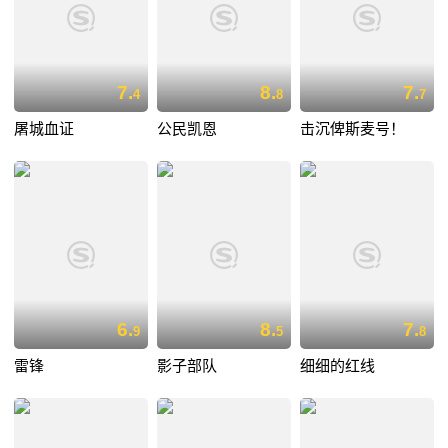
7.
8.
7.
4
8
7
屠城血证
公民凯恩
击沉俾斯麦号！
6.
8.
7.
9
5
8
雷锋
影子部队
细细的红线