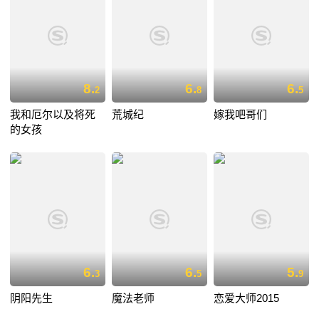
8.
6.
6.
2
8
5
我和厄尔以及将死
荒城纪
嫁我吧哥们
的女孩
6.
6.
5.
3
5
9
阴阳先生
魔法老师
恋爱大师2015