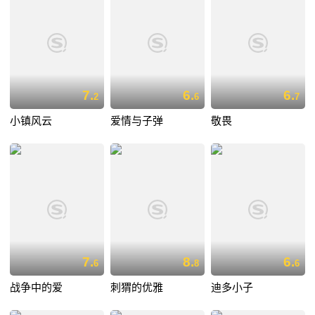
7.
6.
6.
2
6
7
小镇风云
爱情与子弹
敬畏
7.
8.
6.
6
8
6
战争中的爱
刺猬的优雅
迪多小子