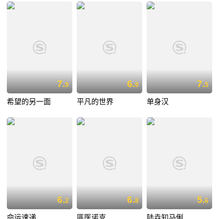
7.
6.
7.
9
9
5
希望的另一面
平凡的世界
单身汉
6.
6.
5.
2
8
6
命运速递
匪医诺克
陆垚知马俐