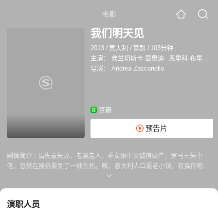
电影
我们明天见
2013
/
意大利
/
喜剧
/
103分钟
主演：
弗兰切斯卡·茵奥迪
恩里科·布里尼亚诺
导演：
Andrea Zaccariello
豆瓣
预告片
剧情简介 :
搞失意失败，老婆走人，乖女眼中又诚信破产，罗马三失中
佬，忽然在报纸看到了一线生机。咦，意大利人口最老小镇，有搞作嘞。
搞什么作？开棺材铺。中佬向大鳄借钱，杀入西西里老人镇。谁知打开门
日日拍乌蝇，只有婆婆为母亲问棺材价，人瑞垂危？非也，只见她龙精虎
猛通街走。中佬望天打卦，卦出了病，反要老人呵护，看来老的未死他先
演职人员
归西，连马都叫苏格拉底，就知这里有景轰！原来钱有眼的，好人才有好
报，动机不良去贪钱？只会自贬负资产。不过，那一线的生机，倒是真有