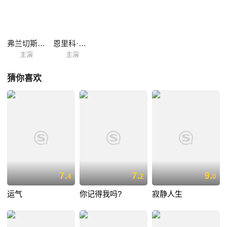
的。
弗兰切斯卡·茵奥迪
恩里科·布里尼亚诺
主演
主演
猜你喜欢
7.
7.
9.
4
2
0
运气
你记得我吗?
寂静人生