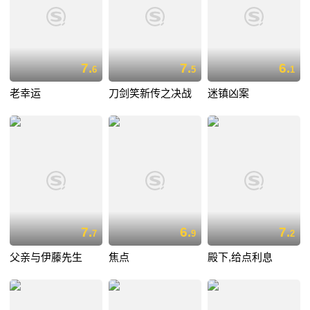
7.
7.
6.
6
5
1
老幸运
刀剑笑新传之决战
迷镇凶案
7.
6.
7.
7
9
2
父亲与伊藤先生
焦点
殿下,给点利息