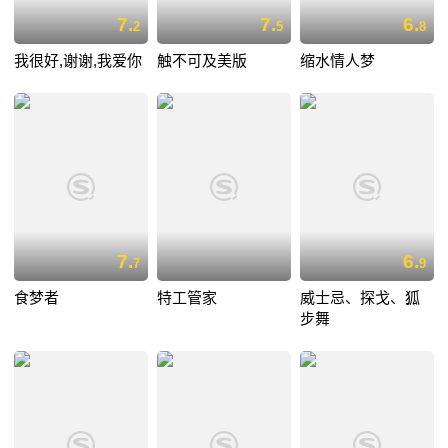
7.
7.
6.
2
5
8
我很好,谢谢,我爱你
触不可及美版
缩水情人梦
7.
6.
7
9
食梦者
特工管家
威士忌、探戈、狐
步舞