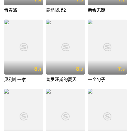
4
3
2
青春派
赤焰战场2
后会无期
8.
8.
7.
4
3
6
贝利叶一家
普罗旺斯的夏天
一个勺子