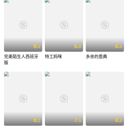
8.
6.
6.
4
0
4
完美陌生人西班牙
特工妈咪
多余的恩典
版
8.
7.
8.
1
5
0