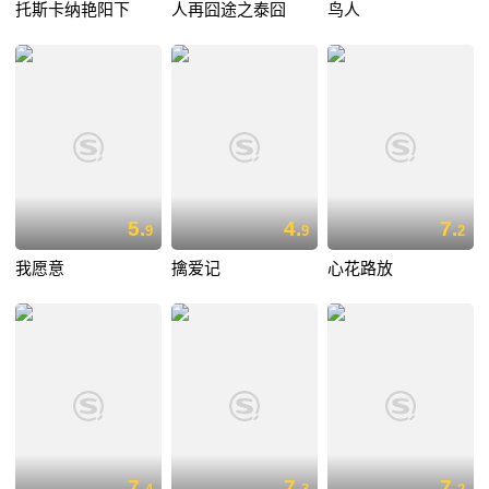
托斯卡纳艳阳下
人再囧途之泰囧
鸟人
5.
4.
7.
9
9
2
我愿意
擒爱记
心花路放
7.
7.
7.