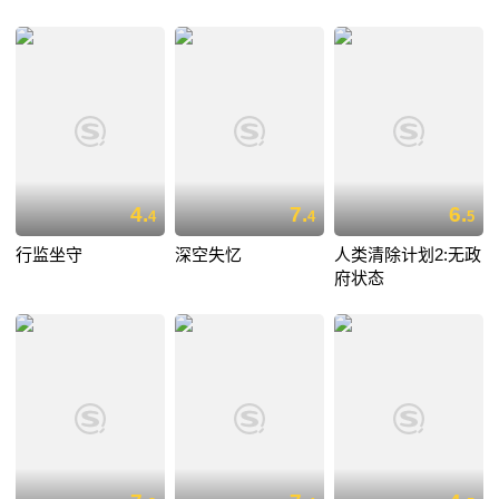
4.
7.
6.
4
4
5
行监坐守
深空失忆
人类清除计划2:无政
府状态