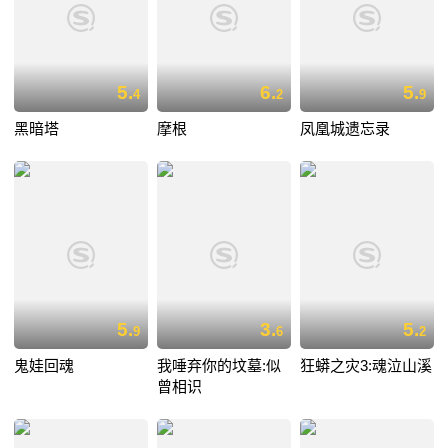
5.
6.
5.
4
2
9
黑暗塔
摩根
凤凰城遗忘录
5.
3.
5.
9
6
2
鬼娃回魂
我唾弃你的坟墓:似
狂蟒之灾3:魂泣山溪
曾相识