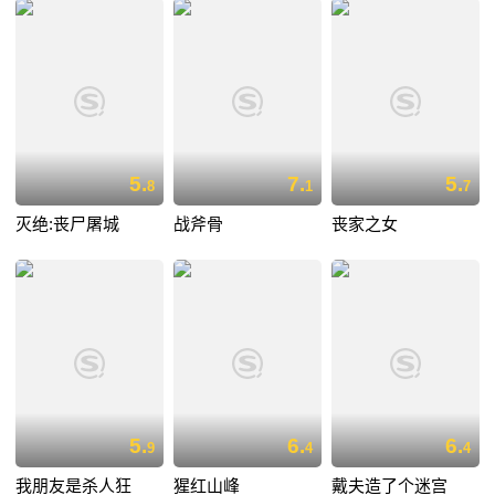
5.
7.
5.
8
1
7
灭绝:丧尸屠城
战斧骨
丧家之女
5.
6.
6.
9
4
4
我朋友是杀人狂
猩红山峰
戴夫造了个迷宫