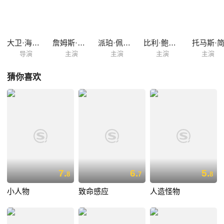
大卫·海克尔
詹姆斯·麦斯登
派珀·佩拉博
比利·鲍伯·松顿
托马斯·
导演
主演
主演
主演
主演
猜你喜欢
7.
6.
5.
8
7
8
小人物
致命感应
人造怪物