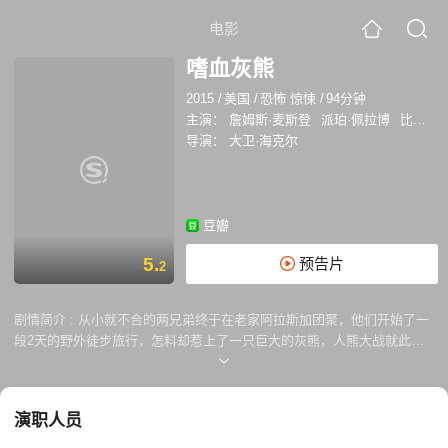
电影
嗜血灰熊
2015
/
美国
/
恐怖 惊悚
/
94分钟
主演：
詹姆斯·麦斯登
派珀·佩拉博
比利·鲍伯·松顿
导演：
大卫·海克尔
豆瓣
5.
预告片
2
剧情简介 :
从小就不合的两兄弟终于在老家阿拉斯加团聚，他们开始了一
段2天的野外徒步旅行，怎料却惹上了一只巨大的灰熊，人熊大战就此展
开.....
演职人员