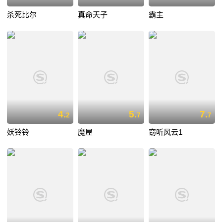
杀死比尔
真命天子
霸主
4.
5.
7.
2
7
7
妖铃铃
魔屋
窃听风云1