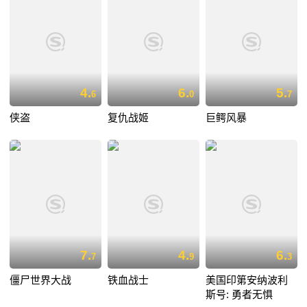
4.
6.
5.
6
0
7
侠盗
复仇战姬
巨鳄风暴
7.
4.
6.
7
9
3
僵尸世界大战
铁血战士
美国印第安纳波利
斯号: 勇者无惧