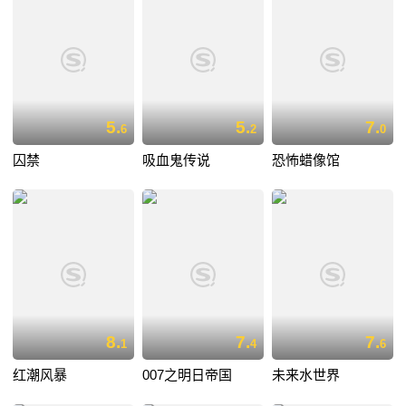
5.
5.
7.
6
2
0
囚禁
吸血鬼传说
恐怖蜡像馆
8.
7.
7.
1
4
6
红潮风暴
007之明日帝国
未来水世界