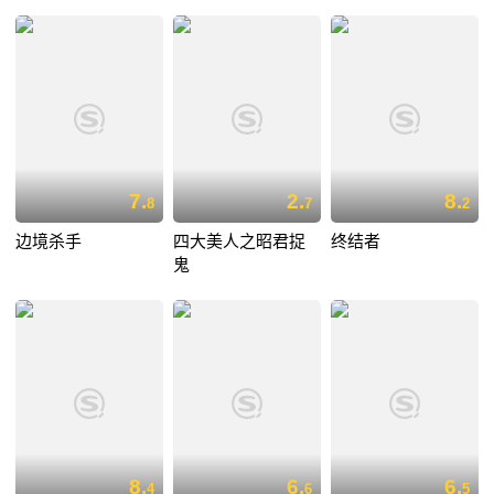
7.
2.
8.
8
7
2
边境杀手
四大美人之昭君捉
终结者
鬼
8.
6.
6.
4
6
5