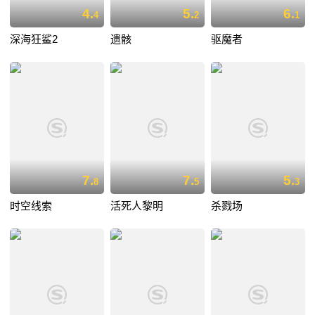
4.
5.
6.
4
2
1
深海狂鲨2
遗骸
驱魔者
7.
7.
5.
8
5
3
时空线索
活死人黎明
杀戮场