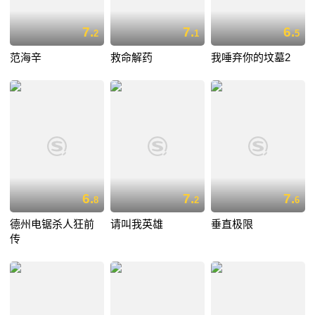
7.
7.
6.
2
1
5
范海辛
救命解药
我唾弃你的坟墓2
6.
7.
7.
8
2
6
德州电锯杀人狂前
请叫我英雄
垂直极限
传