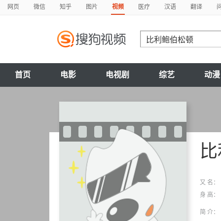
网页
微信
知乎
图片
视频
医疗
汉语
翻译
首页
电影
电视剧
综艺
动漫
比
又 名：
身 高：
简 介：