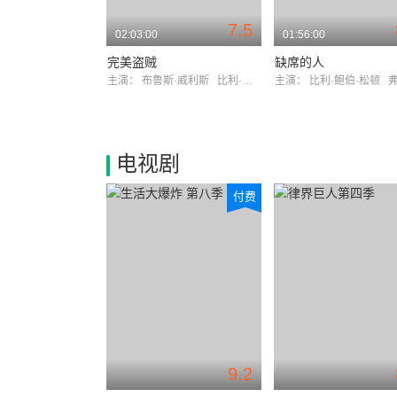
7.5
02:03:00
01:56:00
完美盗贼
缺席的人
主演：
布鲁斯·威利斯
比利·鲍伯·松顿
主演：
比利·鲍伯·松顿
弗兰西斯
电视剧
付费
9.2