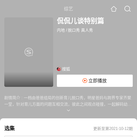
综艺
侃侃儿谈特别篇
内地
/
脱口秀 真人秀
搜狐
立即播放
剧情简介 :
一档由爸爸组局的创新育儿脱口秀，明星爸妈与跨界专家齐聚
一堂，针对育儿方面的问题互相交流，彼此之间观点碰撞，一起解码幼儿
健康快乐成长的秘密，一同为孩子保驾护航。
选集
更新至第2021-10-12期