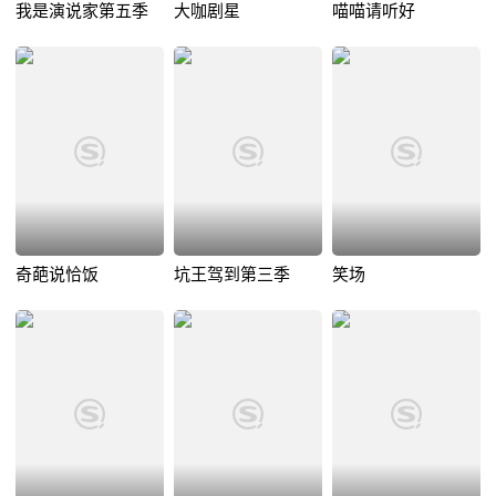
我是演说家第五季
大咖剧星
喵喵请听好
奇葩说恰饭
坑王驾到第三季
笑场