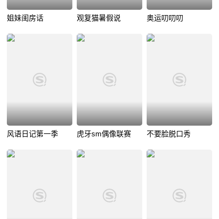
姐妹闺房话
观复猫暑假说
奥运叨叨叨
风语日记第一季
虎牙sm偶像联赛
不要脸脱口秀