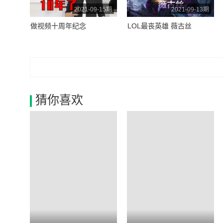
2021-09-15期
2021-09-13期
做视频十周年纪念
LOL最丧英雄 薇古丝
猜你喜欢