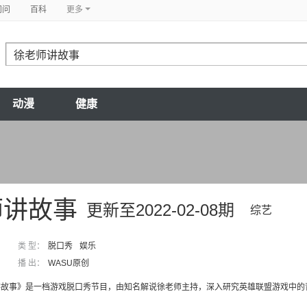
问问
百科
更多
动漫
健康
师讲故事
更新至2022-02-08期
综艺
类 型：
脱口秀
娱乐
播 出：
WASU原创
讲故事》是一档游戏脱口秀节目，由知名解说徐老师主持，深入研究英雄联盟游戏中的