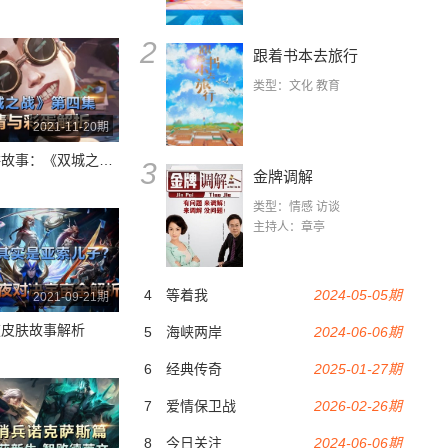
2
跟着书本去旅行
类型：文化 教育
2021-11-20期
徐老师讲故事：《双城之战》第四集剧情与彩蛋解析
3
金牌调解
类型：情感 访谈
主持人：章亭
4
等着我
2024-05-05期
2021-09-21期
夜皮肤故事解析
5
海峡两岸
2024-06-06期
6
经典传奇
2025-01-27期
7
爱情保卫战
2026-02-26期
8
今日关注
2024-06-06期