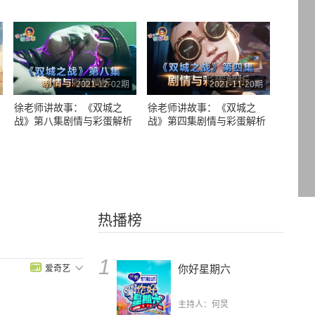
2021-12-02期
2021-11-20期
徐老师讲故事：《双城之
徐老师讲故事：《双城之
战》第八集剧情与彩蛋解析
战》第四集剧情与彩蛋解析
热播榜
1
你好星期六
爱奇艺
主持人：何炅