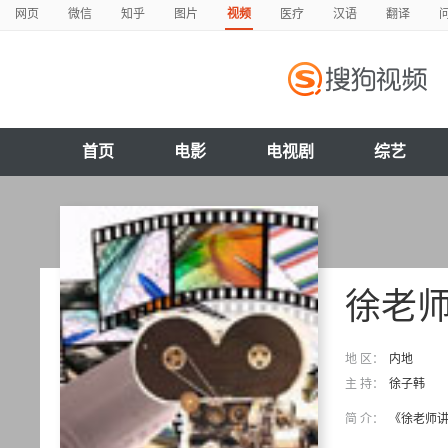
网页
微信
知乎
图片
视频
医疗
汉语
翻译
首页
电影
电视剧
综艺
徐老
地 区：
内地
主 持：
徐子韩
简 介：
《徐老师