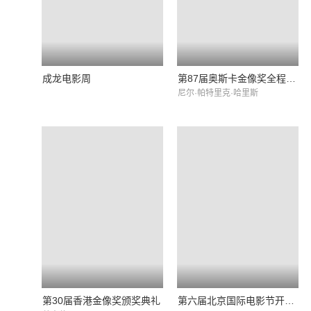
成龙电影周
第87届奥斯卡金像奖全程红毯+颁奖典礼
尼尔·帕特里克·哈里斯
第30届香港金像奖颁奖典礼
第六届北京国际电影节开部式典礼全程