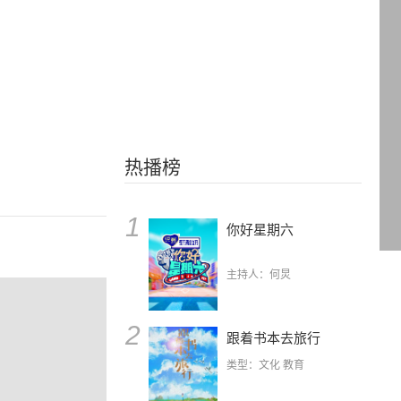
热播榜
1
你好星期六
主持人：何炅
2
跟着书本去旅行
类型：文化 教育