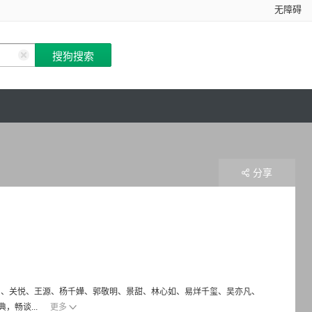
无障碍
分享
佟大为、关悦、王源、杨千嬅、郭敬明、景甜、林心如、易烊千玺、吴亦凡、
畅谈...
更多