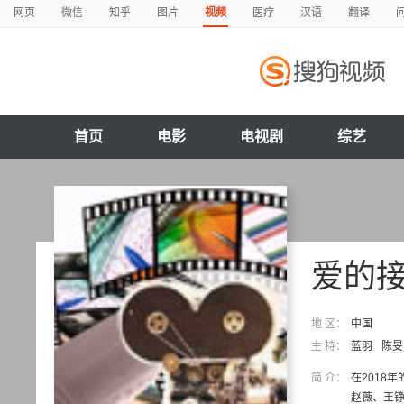
网页
微信
知乎
图片
视频
医疗
汉语
翻译
首页
电影
电视剧
综艺
爱的
地 区：
中国
主 持：
蓝羽
陈旻
简 介：
在2018
赵薇、王铮