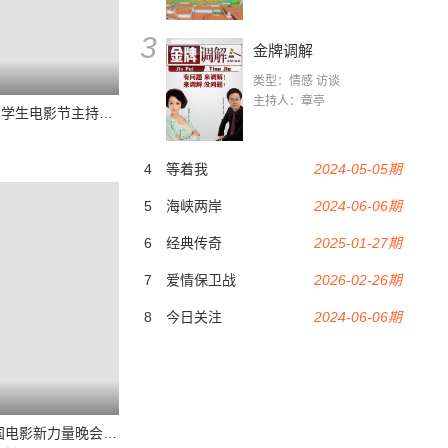
3
金牌调解
类型：情感 访谈
主持人：章亭
第六届大学生电影节主持人大赛决赛
4
等着我
2024-05-05期
5
海峡两岸
2024-06-06期
6
经典传奇
2025-01-27期
7
爱情保卫战
2026-02-26期
8
今日关注
2024-06-06期
2015中国电影新力量晚会现场全程