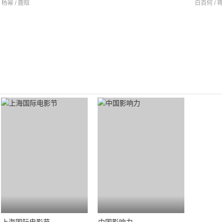
杨幂 / 鹿晗
白百何 / 