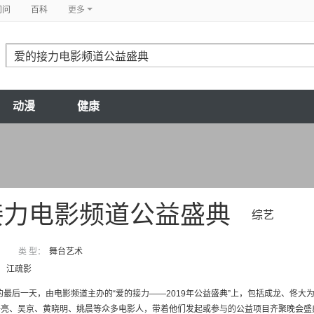
问问
百科
更多
动漫
健康
接力电影频道公益盛典
综艺
类 型：
舞台艺术
江疏影
年的最后一天，由电影频道主办的“爱的接力——2019年公益盛典”上，包括成龙、
亮、吴京、黄晓明、姚晨等众多电影人，带着他们发起或参与的公益项目齐聚晚会盛典，