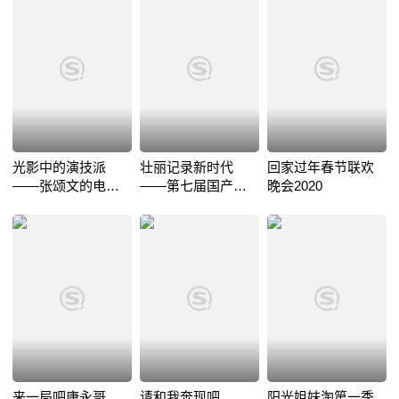
光影中的演技派
壮丽记录新时代
回家过年春节联欢
——张颂文的电影
——第七届国产纪
晚会2020
演技鉴赏课
录片及创作人才推
优活动
来一局吧康永哥
请和我奔现吧
阳光姐妹淘第一季