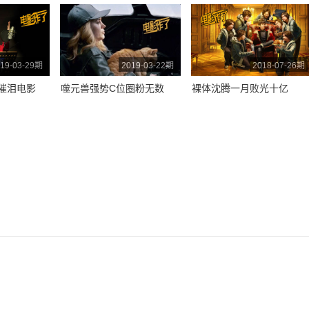
19-03-29期
2019-03-22期
2018-07-26期
催泪电影
噬元兽强势C位圈粉无数
裸体沈腾一月败光十亿