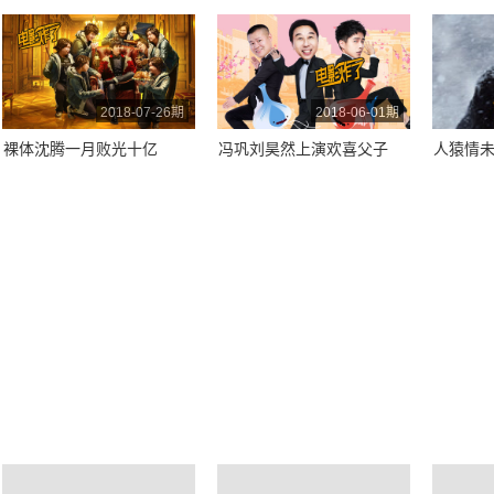
2018-07-26期
2018-06-01期
裸体沈腾一月败光十亿
冯巩刘昊然上演欢喜父子
人猿情