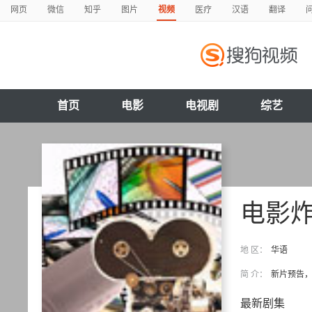
网页
微信
知乎
图片
视频
医疗
汉语
翻译
首页
电影
电视剧
综艺
电影
地 区：
华语
简 介：
新片预告，
最新剧集