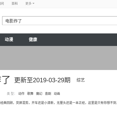
问问
百科
更多
动漫
健康
炸了
更新至2019-03-29期
综艺
类 型：
动作
歌舞
魔幻
喜剧
动画
经典回顾，荧屏混剪，开车还是小清新，无厘头还是一本正经，这里是只有你想不到，