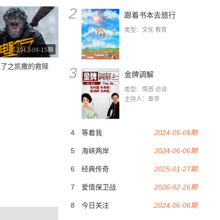
2
跟着书本去旅行
类型：文化 教育
2017-09-15期
未了之凯撒的救赎
3
金牌调解
类型：情感 访谈
主持人：章亭
4
等着我
2024-05-05期
5
海峡两岸
2024-06-06期
6
经典传奇
2025-01-27期
7
爱情保卫战
2026-02-26期
8
今日关注
2024-06-06期