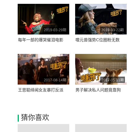
2019-03-29期
2019-03-22期
每年一部的爆哭催泪电影
噬元兽强势C位圈粉无数
2017-08-14期
2017-05-11期
王思聪绯闻女友暴打反派
男子解决私人问题竟靠狗
猜你喜欢