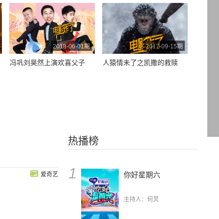
2018-06-01期
2017-09-15期
冯巩刘昊然上演欢喜父子
人猿情未了之凯撒的救赎
热播榜
1
你好星期六
爱奇艺
主持人：何炅