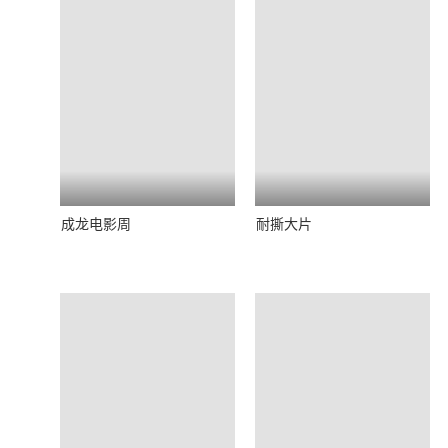
成龙电影周
耐撕大片