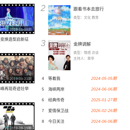
2
跟着书本去旅行
类型：文化 教育
2019-11-18期
娜变焕造型启新征
3
金牌调解
类型：情感 访谈
主持人：章亭
4
等着我
2024-05-05期
2019-09-23期
珠峰再现奇迹壮举
5
海峡两岸
2024-06-06期
6
经典传奇
2025-01-27期
7
爱情保卫战
2026-02-26期
8
今日关注
2024-06-06期
2019-08-19期