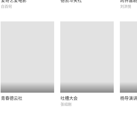
爱奇艺爱电影
德云斗笑社
跨界喜
白百何
刘洪悦
青春德云社
吐槽大会
杨导演
张绍刚