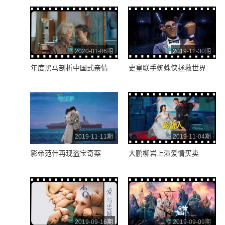
2020-01-06期
2019-12-30期
年度黑马剖析中国式亲情
史皇联手蜘蛛侠拯救世界
2019-11-11期
2019-11-04期
影帝范伟再现盗宝奇案
大鹏柳岩上演爱情买卖
2019-09-16期
2019-09-09期