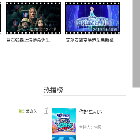
2019-12-02期
2019-11-18期
巨石强森上演搏命逃生
艾莎安娜变焕造型启新征
热播榜
1
你好星期六
爱奇艺
主持人：何炅