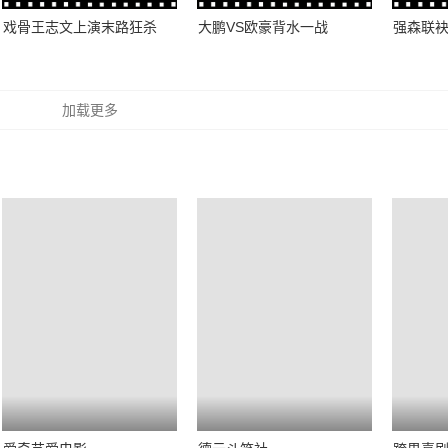
戏骨王志文上演末路狂杀
大鹏VS欧豪背水一战
强森联
加载更多