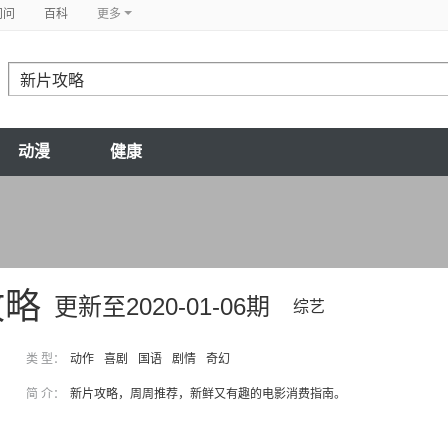
问问
百科
更多
动漫
健康
攻略
更新至2020-01-06期
综艺
类 型：
动作
喜剧
国语
剧情
奇幻
简 介：
新片攻略，周周推荐，新鲜又有趣的电影消费指南。