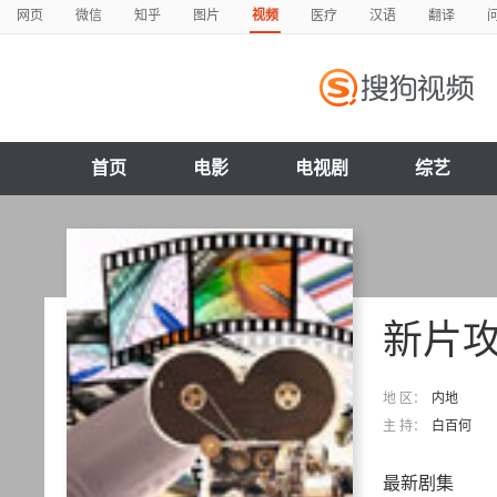
网页
微信
知乎
图片
视频
医疗
汉语
翻译
首页
电影
电视剧
综艺
新片
地 区：
内地
主 持：
白百何
最新剧集