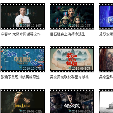
2019-12-16期
2019-12-02期
咏春VS太极叶问谢幕之作
巨石强森上演搏命逃生
艾莎安
2019-10-07期
2019-09-30期
张涵予重现川航英雄奇迹
吴京黄渤联袂群星齐献礼
吴京登
2019-09-02期
2019-08-26期