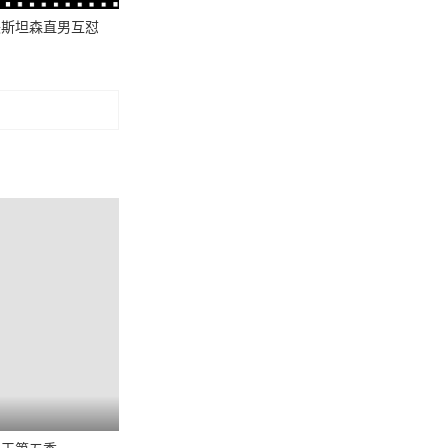
袂斯坦森直男互怼