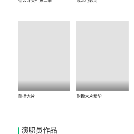
德云斗笑社第二季
成龙电影周
耐撕大片
耐撕大片精华
演职员作品