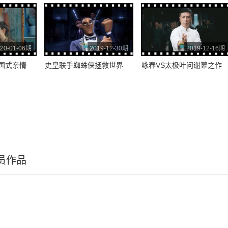
20-01-06期
2019-12-30期
2019-12-16期
国式亲情
史皇联手蜘蛛侠拯救世界
咏春VS太极叶问谢幕之作
员作品