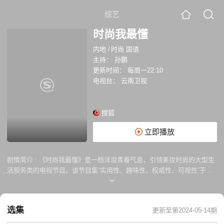
综艺
时尚我最懂
内地
/
时尚 国语
主持：
孙鹏
更新时间：
每周一22:10
电视台：
云南卫视
搜狐
立即播放
剧情简介 :
《时尚我最懂》是一档洋溢青春气息，引领美妆时尚的大型生
活服务类的电视节目。该节目集“实用性、趣味性、权威性、可视性”于一
体，以“引领时尚潮流，传播时尚文化，引导科学美容”为宗旨，以规范引
领市场和服务广大受众为目的。
选集
更新至第2024-05-14期