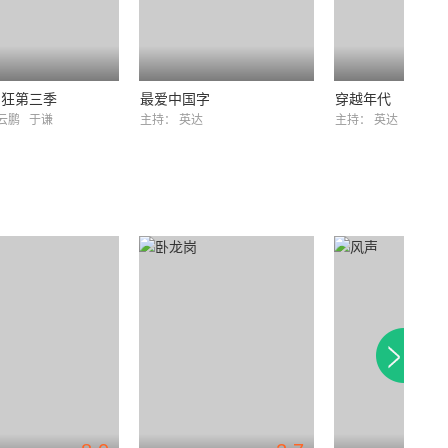
剧狂第三季
最爱中国字
穿越年代
云鹏
于谦
主持：
英达
主持：
英达
阿萨