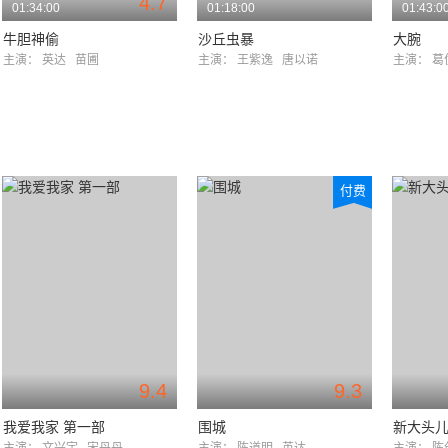
4.7
01:34:00
01:18:00
01:43:0
牛胆神偷
沙丘虫暴
大腕
主演：
英达
苗圃
主演：
王紫逸
唐以诺
主演：
付费
9.4
9.3
我爱我家 第一部
围城