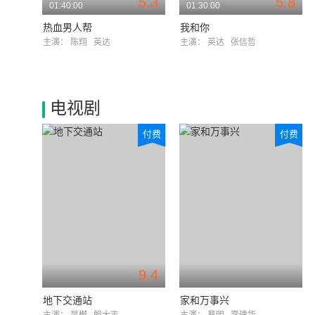
5.3
5.8
01:40:00
01:30:00
热血男人帮
我和你
主演：
陈翔
英达
主演：
英达
张信哲
电视剧
付费
付费
9.4
地下交通站
家和万事兴