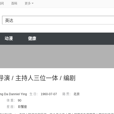
问问
百科
更多
动漫
健康
导演 / 主持人三位一体 / 编剧
ng Da Danniel Ying
生 日：
1960-07-07
籍 贯：
北京
体 重：
90
星 座：
巨蟹座