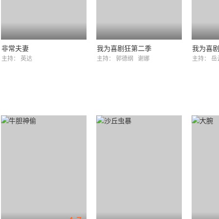
非常夫妻
我为喜剧狂第二季
我为喜
主持：
英达
主持：
郭德纲
谢娜
主持：
岳