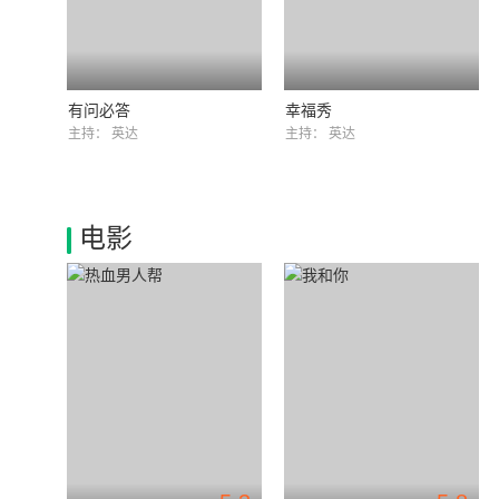
有问必答
幸福秀
主持：
英达
主持：
英达
电影