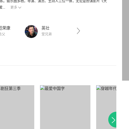
表演系。娱乐圈多栖，导演、演员、主持人三位一体，无论是扮演影片《大
..
更多
范荣康
英壮
英琪
岳父
堂兄弟
妹妹