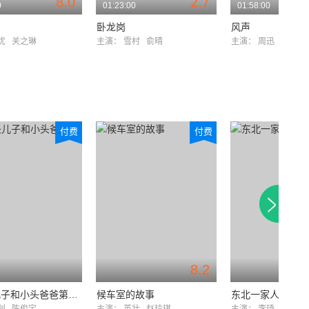
8.0
2.7
0
01:23:00
01:58:00
卧龙岗
风声
葛优
关之琳
主演：
雪村
俞晴
主演：
周迅
李冰
付费
付费
8.2
新大头儿子和小头爸爸第二季
候车室的故事
东北一家人第一部