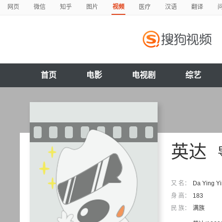
网页
微信
知乎
图片
视频
医疗
汉语
翻译
首页
电影
电视剧
综艺
英达
又 名：
Da Ying Yi
身 高：
183
民 族：
满族