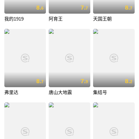
8.
7.
8.
6
7
7
我的1919
阿育王
天国王朝
8.
7.
8.
7
9
2
弗里达
唐山大地震
集结号