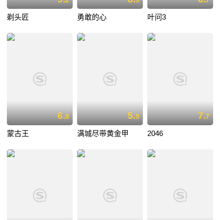
2
9
7
剃头匠
勇敢的心
叶问3
6.
5.
7.
8
9
7
蒙古王
满城尽带黄金甲
2046