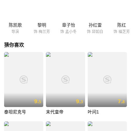
梅兰芳也想创新表演，对邱如白十分感激。两人封封书信往来、见面促膝
长谈中，梅兰芳对京剧的理解日渐加深、翻新，并收获“三哥”邱如白持续
一辈子的单纯情谊。 但梅兰芳也因此与十三燕生出分歧。两人在好事者的
怂恿下决定对打擂台，梅兰芳大获全胜，迎来自己的时代。梅兰芳能成
陈凯歌
黎明
章子怡
孙红雷
陈红
功，除了自个有非一般的悟性、邱如白时刻在艺术上将他鼓励外，尚因
导演
饰 梅兰芳
饰 孟小冬
饰 邱如白
饰 福芝芳
大...
猜你喜欢
9.
9.
7.
5
3
8
泰坦尼克号
末代皇帝
叶问1