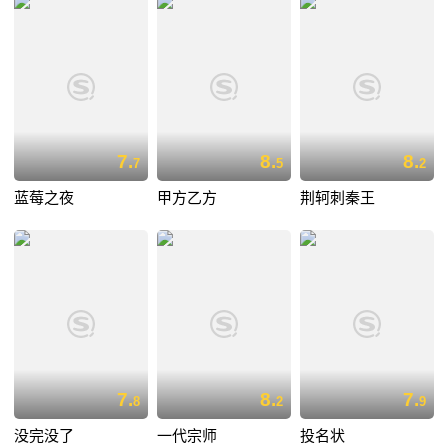
7.
8.
8.
7
5
2
蓝莓之夜
甲方乙方
荆轲刺秦王
7.
8.
7.
8
2
9
没完没了
一代宗师
投名状