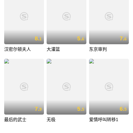
8.
5.
7.
1
6
6
汉密尔顿夫人
大灌篮
东京审判
7.
5.
6.
9
5
5
最后的武士
无极
爱情呼叫转移1