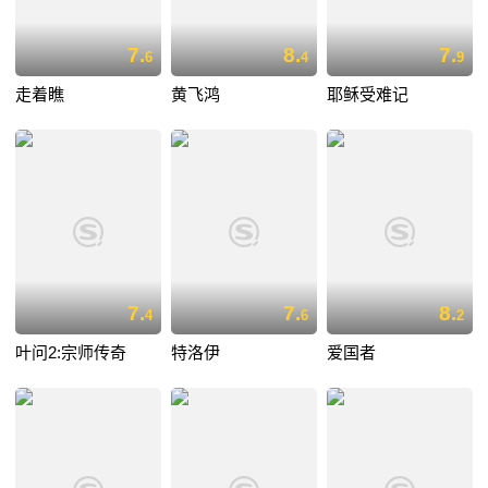
7.
8.
7.
6
4
9
走着瞧
黄飞鸿
耶稣受难记
7.
7.
8.
4
6
2
叶问2:宗师传奇
特洛伊
爱国者