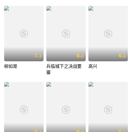
7.
8.
6.
3
0
6
柳如是
兵临城下之决战要
高兴
塞
9.
8.
6.