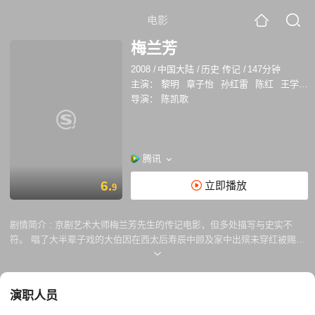
电影
梅兰芳
2008
/
中国大陆
/
历史 传记
/
147分钟
主演：
黎明
章子怡
孙红雷
陈红
王学圻
导演：
陈凯歌
腾讯
6.
立即播放
9
剧情简介 :
京剧艺术大师梅兰芳先生的传记电影，但多处描写与史实不
符。 唱了大半辈子戏的大伯因在西太后寿辰中顾及家中出殡未穿红被赐一
纸枷锁后，少年梅兰芳将他临死留下的一封书信随身携带，开始跟随与梅
家有世交的京剧老生名角十三燕（王学圻）学唱戏、做人。十年后，梅兰
芳（余少群）在梨园崭露头角，想着能一辈子清清白白唱戏、做人。 对戏
演职人员
剧艺术有颇深研究的留洋司法局长邱如白（孙红雷）满腹牢骚于传统京
剧，却在看过梅兰芳的演出后难抑激动，提笔给他写下鼓励、建议书信。