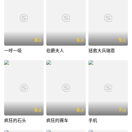
8.
6.
9.
0
9
1
一呼一吸
伯爵夫人
拯救大兵瑞恩
8.
8.
7.
6
4
4
疯狂的石头
疯狂的赛车
手机