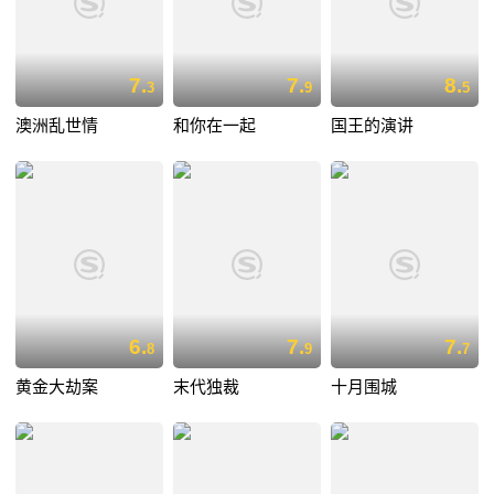
7.
7.
8.
3
9
5
澳洲乱世情
和你在一起
国王的演讲
6.
7.
7.
8
9
7
黄金大劫案
末代独裁
十月围城