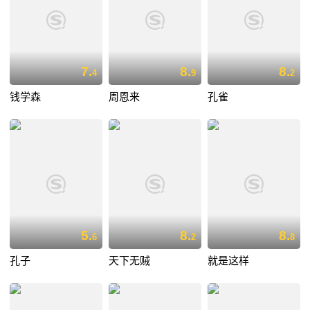
7.
8.
8.
4
9
2
钱学森
周恩来
孔雀
5.
8.
8.
6
2
8
孔子
天下无贼
就是这样