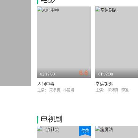
6.6
02:12:00
01:52:00
人间中毒
幸运钥匙
主演：
宋承宪
林智妍
主演：
柳海真
李准
电视剧
付费