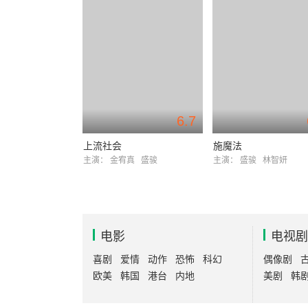
6.7
上流社会
施魔法
主演：
金宥真
盛骏
主演：
盛骏
林智妍
电影
电视剧
喜剧
爱情
动作
恐怖
科幻
偶像剧
欧美
韩国
港台
内地
美剧
韩