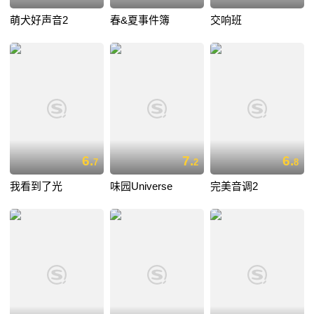
萌犬好声音2
春&夏事件簿
交响班
6.
7.
6.
7
2
8
我看到了光
味园Universe
完美音调2