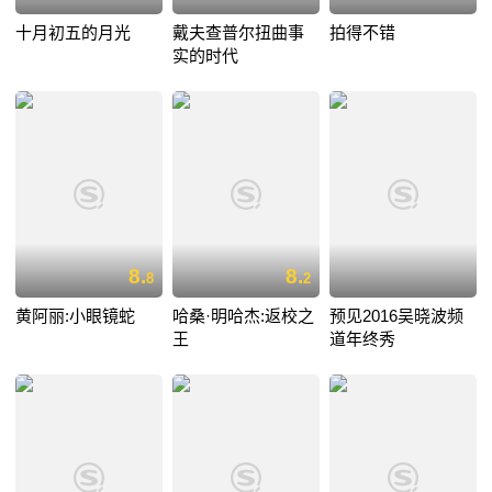
十月初五的月光
戴夫查普尔扭曲事
拍得不错
实的时代
8.
8.
8
2
黄阿丽:小眼镜蛇
哈桑·明哈杰:返校之
预见2016吴晓波频
王
道年终秀