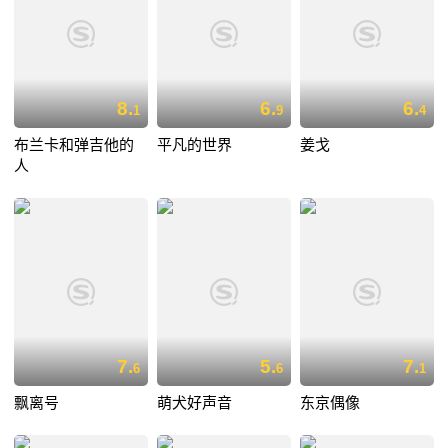
8.
6.
6.
1
9
4
布兰卡和弹吉他的
平凡的世界
姜戈
人
7.
5.
7.
6
6
1
飘离号
萌犬好声音
东京偶像