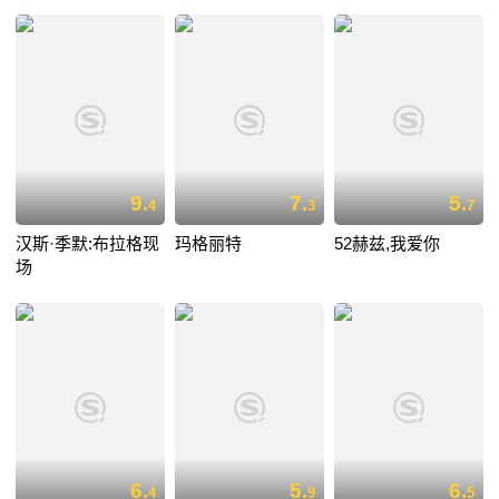
9.
7.
5.
4
3
7
汉斯·季默:布拉格现
玛格丽特
52赫兹,我爱你
场
6.
5.
6.
4
9
5