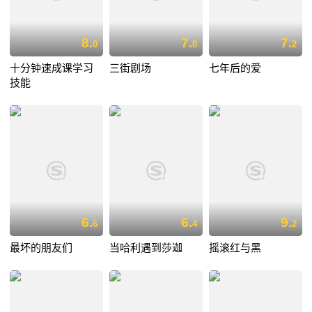
8.
7.
7.
0
0
2
十分钟速成课学习
三街剧场
七年后的爱
技能
6.
6.
9.
6
4
2
最坏的朋友们
当哈利遇到莎迦
摇滚红与黑