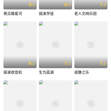
5.
6.
7.
5
5
3
再见路星河
摇滚学徒
老人交响乐团
6.
7.
7.
7
7
3
摇滚收音机
生为蓝调
寂静之乐