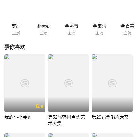
李勋
朴素妍
金秀贤
金来沅
金喜善
主演
主演
主演
主演
主演
猜你喜欢
6.
8
我的小小英雄
第52届韩国百想艺
第29届金唱片大赏
术大赏