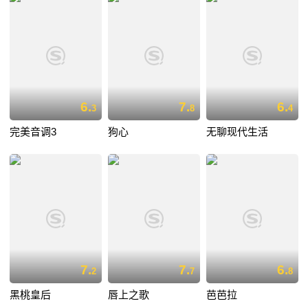
6.
7.
6.
3
8
4
完美音调3
狗心
无聊现代生活
7.
7.
6.
2
7
8
黑桃皇后
唇上之歌
芭芭拉