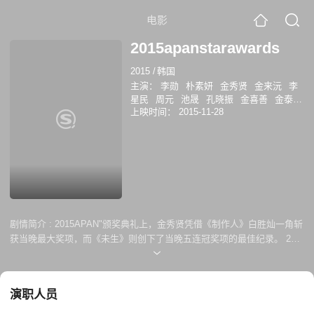
电影
2015apanstarawards
2015
/
韩国
主演：
李勋
朴素妍
金秀贤
金来沅
李
星民
周元
池晟
孔晓振
金喜善
金泰
上映时间：
2015-11-28
希
秀爱
朴信惠
金相中
刘俊相
张赫
池珍熙
车胜元
金廷恩
金贤珠
柳好贞
蔡时那
韩智慧
朴叙俊
李相仑
任时完
曹政奭
池昌旭
姜素拉
金莎朗
朴宝英
申世景
李知恩
宋昌义
李相禹
李准
在
熙
河锡辰
高我星
金敏贞
金成铃
柳
真
韩彩雅
金大明
金太祐
朴赫权
张铉
诚
李璟荣
吉海娟
都知嫄
李荷妮
蔡贞
安
黄锡晶
姜河那
南柱赫
朴宝剑
卞约
剧情简介 :
2015APAN"颁奖典礼上，金秀贤凭借《制作人》白胜灿一角斩
汉
陆星材
白智妍
金雪炫
李圣经
林智
获当晚最大奖项，而《未生》则创下了当晚五连冠奖项的最佳纪录。 28
妍
蔡秀彬
南多凛
葛素媛
刘仁英
孙浩
日晚，"2015年APAN STAR AWARDS"于韩国原州市综合体育馆隆重召
俊
李东健
洪秀儿
赵秀沅
朴庆株
崔汝
开。金秀贤获得了“2015APAN” 的大奖， 发表获奖感言后进行了一段小采
珍
吴珉锡
RoyKim
金珉锡
李延宪
沈
访，当被问及为制作人中的演技变身做了什么努力时，他表示，“白承灿和
正云
姜蕙妍
郑有智
宋多惠
罗海灵
演职人员
都敏俊形象完全不同所以很担心，会以新作品电影Real真实和大家见面。”