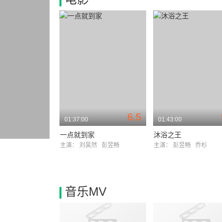
6.5
01:37:00
01:43:00
一点就到家
沐浴之王
主演：
刘昊然
彭昱畅
主演：
彭昱畅
乔杉
音乐MV