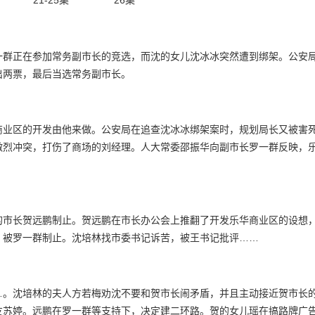
21-25集
26集
一群正在参加常务副市长的竞选，而沈的女儿沈冰冰突然遭到绑架。公安
出两票，最后当选常务副市长。
商业区的开发由他来做。公安局在追查沈冰冰绑架案时，规划局长又被害
激烈冲突，打伤了商场的刘经理。人大常委邵振华向副市长罗一群反映，
的市长贺远鹏制止。贺远鹏在市长办公会上推翻了开发乐华商业区的设想
，被罗一群制止。沈培林找市委书记诉苦，被王书记批评……
…。沈培林的夫人方若梅劝沈不要和贺市长闹矛盾，并且主动接近贺市长
友苏婷。远鹏在罗一群等支持下，决定建二环路。贺的女儿瑶在搞路牌广