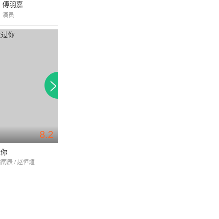
傅羽嘉
演员
8.2
过你
运通天下
刻骨铭心
潘雨辰 / 赵恒煊
李小璐 / 王可心 / 雷