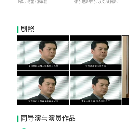
陆毅 / 柯蓝 / 张丰毅
凯特·温斯莱特 / 埃文·彼得斯 / 朱丽安妮·尼科尔森
剧照
同导演与演员作品