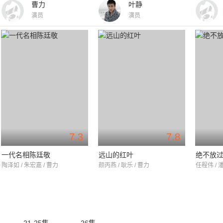
曹力
叶静
演员
演员
7.3
7.8
一代名相陈廷敬
远山的红叶
绝不放
陶泽如 / 朱宏嘉 / 曹力
颜丙燕 / 耿乐 / 曹力
任程伟 / 