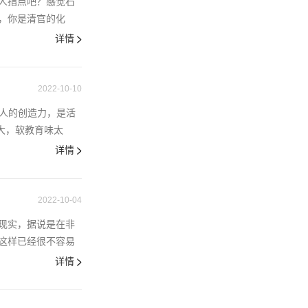
人指点吧？感觉石
，你是清官的化
详情
2022-10-10
发人的创造力，是活
大，软教育味太
详情
2022-10-04
现实，据说是在非
这样已经很不容易
详情