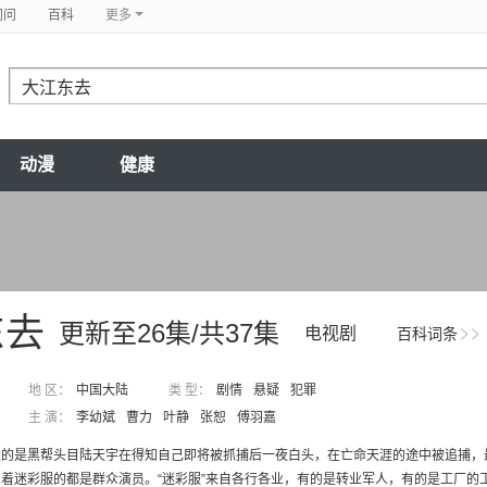
问问
百科
更多
动漫
健康
东去
更新至26集/共37集
电视剧
百科词条
地 区：
中国大陆
类 型：
剧情
悬疑
犯罪
主 演：
李幼斌
曹力
叶静
张恕
傅羽嘉
的是黑帮头目陆天宇在得知自己即将被抓捕后一夜白头，在亡命天涯的途中被追捕，最
着迷彩服的都是群众演员。“迷彩服”来自各行各业，有的是转业军人，有的是工厂的工人