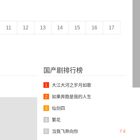
11
12
13
14
15
16
17
国产剧排行榜
1
大江大河之岁月如歌
2
如果奔跑是我的人生
3
仙剑四
4
繁花
5
当我飞奔向你
7.6