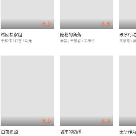
6.9
8.8
巡回检察组
隐秘的角落
破冰行
于和伟 / 韩雪 / 马元
秦昊 / 王景春 / 荣梓杉
黄景瑜 / 
8.9
8.3
白夜追凶
城市的边缘
无所作