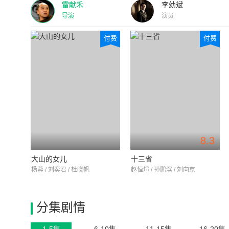
雷献禾
李幼斌
导演
演员
付费
付费
8.3
大山的女儿
十三省
杨蓉 / 刘奕君 / 杜晓帆
赵恒煊 / 孙鹏滨 / 刘向京
分集剧情