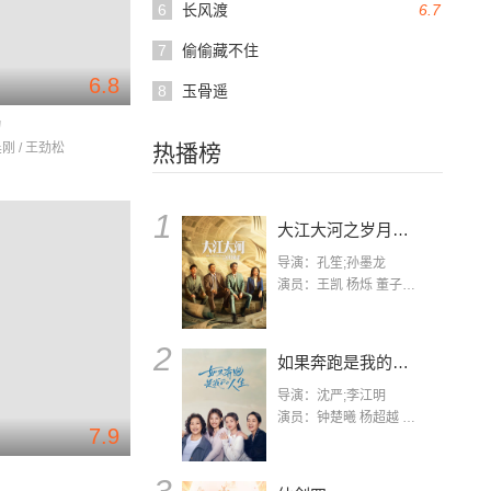
6
长风渡
6.7
7
偷偷藏不住
6.8
8
玉骨遥
动
吴刚 / 王劲松
热播榜
1
大江大河之岁月如歌
导演：孔笙;孙墨龙
演员：王凯 杨烁 董子健 杨采钰 张佳宁 练练 林栋甫 房子斌
2
如果奔跑是我的人生
导演：沈严;李江明
演员：钟楚曦 杨超越 许娣 陈小艺 侯雯元 宋洋 王宥钧 李添诺
7.9
为