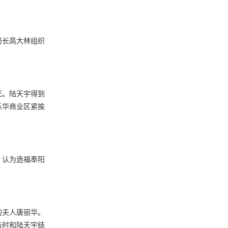
局长高大林组织
死。陆天宇得到
乐华商业区紧挨
，认为造福奉阳
的夫人唐丽华。
告时和陆天宇结