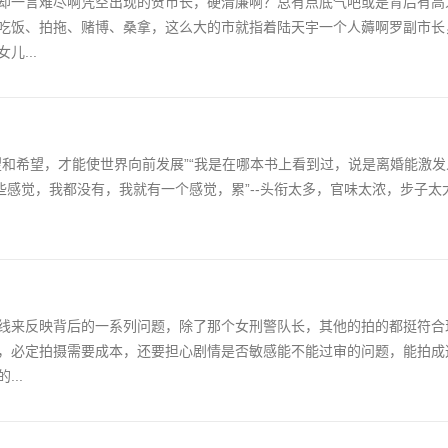
却一言难尽啊凭空出现的贺市长，硬清廉啊？总有点底气吧或是背后有高
吃饭、拍拖、赌博、桑拿，这么大的市就指着陆天宇一个人薅啊罗副市长
...
望和希望，才能使世界向前发展”“我是在哪本书上看到过，说是离婚能激
些感觉，我都没有，我就有一个感觉，累”--头衔太多，官味太浓，步子太
线来反映背后的一系列问题，除了那个女刑警队长，其他的拍的都挺符合
，必定拍摄需要成本，还要担心剧情是否敏感能不能过审的问题，能拍成
..