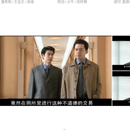
潘粤明 / 王龙正 / 梁缘
杨羽 / 大牛 / 张梓豫