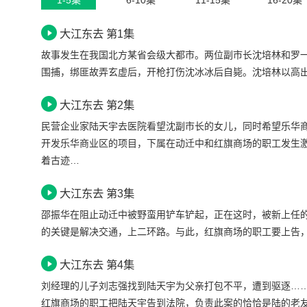
1-5集
6-10集
11-15集
16-20集
大江东去 第1集
故事发生在我国北方某省会级大都市。两位副市长沈培林和罗
围捕，绑匪故弄玄虚后，开枪打伤沈冰冰后自毙。沈培林以高
大江东去 第2集
民营企业家陆天宇去医院看望沈副市长的女儿，同时希望乐华
开发乐华商业区的项目，下属在动迁中和红旗商场的职工发生
着古迹…
大江东去 第3集
邵振华在阻止动迁中被野蛮用铲车铲起，正在这时，被新上任
的关键是解决交通，上二环路。与此，红旗商场的职工要上告
大江东去 第4集
刘经理的儿子刘志强找到陆天宇为父亲打包不平，遭到驱逐…
红旗商场的职工把陆天宇告到法院，负责此案的恰恰是陆的老