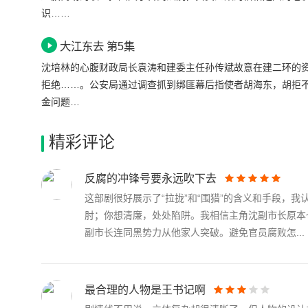
识……
大江东去 第5集
沈培林的心腹财政局长袁涛和建委主任孙传斌故意在建二环的
拒绝……。公安局通过调查抓到绑匪幕后指使者胡海东，胡拒
金问题…
精彩评论
反腐的冲锋号要永远吹下去
这部剧很好展示了“拉拢”和“围猎”的含义和手段，
肘；你想清廉，处处陷阱。我相信主角沈副市长原本
副市长连同黑势力从他家人突破。避免官员腐败怎...
最合理的人物是王书记啊