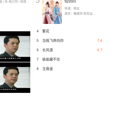
3
仙剑四
妮可·基德曼 / 休·格兰特 / 埃德加·拉米雷兹
导演：杨玄
演员：鞠婧祎 陈哲远 茅子俊 毛晓慧 王媛可 张志浩 林枫松 张帆（演员）
4
繁花
5
当我飞奔向你
7.6
6
长风渡
6.7
7
偷偷藏不住
8
玉骨遥