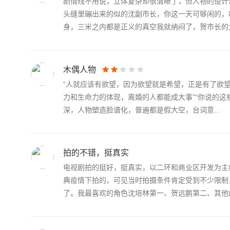
剧情线不用说，立体复杂却很清晰了，但人物的设计
头缝里磞出来的似的沈副市长，你这一天可够闲的，
身，三米之内都是正义的真空我就纳闷了，贺市长的女儿
木偶人物
“人就应该有欲望，因为欲望就是希望，正是有了欲
力和生命力的体现，离婚的人都能成大事”“你说的这
深，人物塑造脸谱化，普遍都是假大空，台词意...
拍的不错，挺真实
电视剧拍的挺好，挺真实，以二环和商业区开发为主
典疫情下拍的，可见当时拍摄条件肯定受到不少限制
了。我最喜欢的角色沈培林第一、贺远鹏第二、其他的.