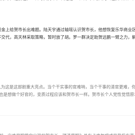
资金上给贺市长出难题。陆天宇通过轴瑶认识贺市长，他想恢复乐华商业
不交代，高天林采取策略，暂时放了胡。罗一群决定助贺远鹏一臂之力，
我认为这是这部剧重大亮点。当个干实事的官难呐，当个干事的清官更难，
也是想做个好官的，变质过程应该和贺市长一样。贺市长个人党性觉悟原