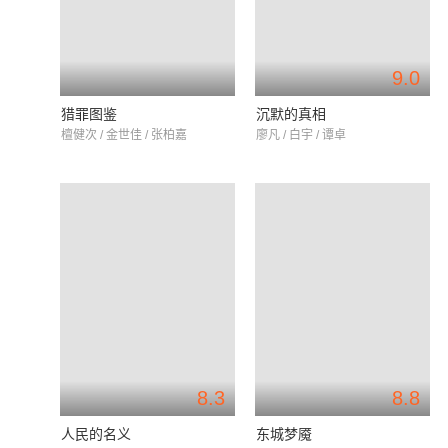
9.0
猎罪图鉴
沉默的真相
檀健次 / 金世佳 / 张柏嘉
廖凡 / 白宇 / 谭卓
8.3
8.8
人民的名义
东城梦魇