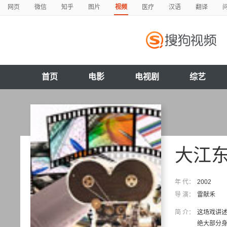
网页
微信
知乎
图片
视频
医疗
汉语
翻译
首页
电影
电视剧
综艺
大江
年 代：
2002
导 演：
雷献禾
简 介：
这场戏讲述
绝大部分身