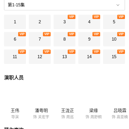
中马脚不断，背负着随时被周巡及各路人马发现的危险，一路侦破了各种
大案要案，目的只是想伺机调阅灭门案的案卷查出真相，以还清白……
VIP
VIP
VIP
1
2
3
4
5
VIP
VIP
VIP
VIP
VIP
6
7
8
9
10
VIP
VIP
VIP
VIP
VIP
11
12
13
14
15
演职人员
王伟
潘粤明
王泷正
梁缘
吕晓霖
导演
饰 关宏宇
饰 周巡
饰 周舒桐
饰 高亚楠