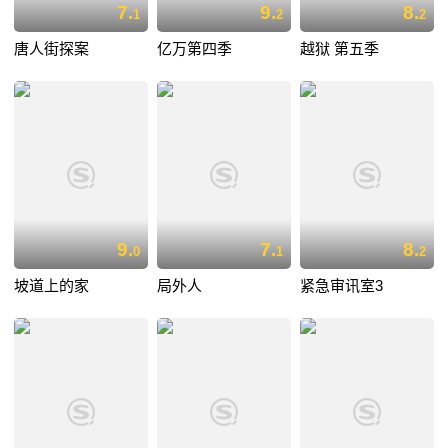
7.
9.
8.
1
2
2
唐人街探案
亿万第四季
越狱 第五季
9.
7.
8.
0
1
2
坡道上的家
局外人
紧急审讯室3