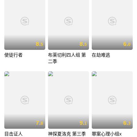
8.
8.
6.
5
5
0
使徒行者
布莱切利四人组 第
在劫难逃
二季
7.
9.
6.
8
1
3
目击证人
神探夏洛克 第三季
罪案心理小组x