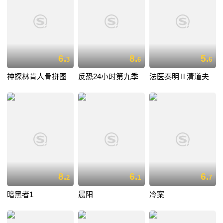
6.
8.
5.
3
6
6
神探林肯人骨拼图
反恐24小时第九季
法医秦明Ⅱ清道夫
8.
6.
6.
2
1
7
暗黑者1
晨阳
冷案