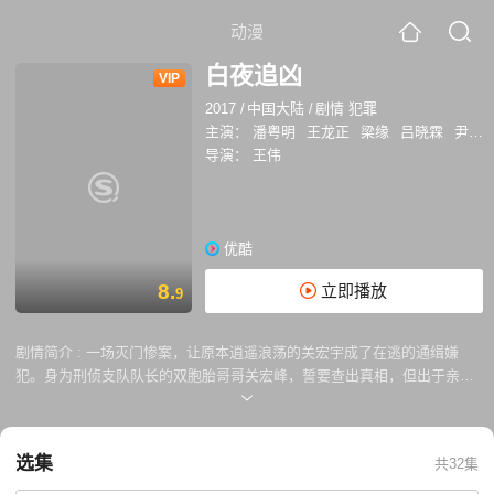
动漫
白夜追凶
VIP
2017
/
中国大陆
/
剧情 犯罪
主演：
潘粤明
王龙正
梁缘
吕晓霖
尹姝贻
导演：
王伟
优酷
8.
立即播放
9
剧情简介 :
一场灭门惨案，让原本逍遥浪荡的关宏宇成了在逃的通缉嫌
犯。身为刑侦支队队长的双胞胎哥哥关宏峰，誓要查出真相，但出于亲属
回避的原则，警队禁止关宏峰参与灭门案的调查工作。关宏峰义愤辞职。
调任了代支队长的周巡处于破案压力，也为了追寻关宏宇的下落，设计让
离职的关宏峰以“编外顾问”的身份继续参与各大重案要案的调查。而警队
选集
共32集
所有人都被隐瞒了。由于罹患“黑暗恐惧症”，白天和黑夜出现在警队的“顾
问关宏峰”，其实是由孪生兄弟二人白夜分饰，性格迥异的兄弟两人在警队