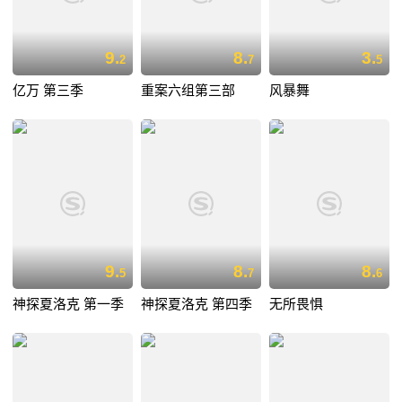
9.
8.
3.
2
7
5
亿万 第三季
重案六组第三部
风暴舞
9.
8.
8.
5
7
6
神探夏洛克 第一季
神探夏洛克 第四季
无所畏惧