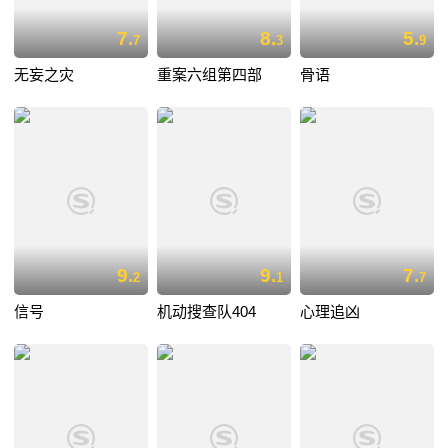
7.
8.
5.
7
3
9
无妄之灾
重案六组第四部
骨语
9.
9.
7.
2
1
7
信号
机动搜查队404
心理追凶