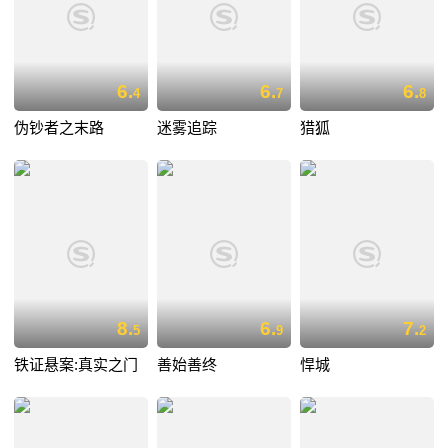
6.
6.
6.
4
7
8
伪钞者之末路
迷雾追踪
猎狐
8.
6.
7.
5
9
2
铁证悬案:真实之门
善始善终
悍城