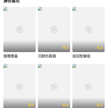
猜你喜欢
9.
6.
0
9
猎罪图鉴
沉默的真相
巡回检察组
8.
6.
8.
8
8
3