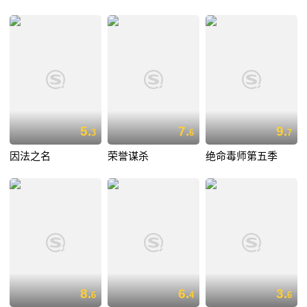
5.
7.
9.
3
6
7
因法之名
荣誉谋杀
绝命毒师第五季
8.
6.
3.
6
4
6