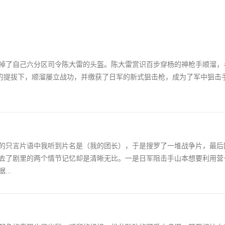
掉了自己六分区司令陈大雷的头盔。陈大雷赏识百步穿杨的神枪手顺溜，
长的提拔下，顺溜屡立战功，并缴获了日军的新式狙击枪，成为了军中狙击
的只言片语中我听到片名是（我的团长），于是搜罗了一堆战争片，最后
去了剧里的两个情节记忆却是清晰无比。一是日军阻击手山本想要利用营
..