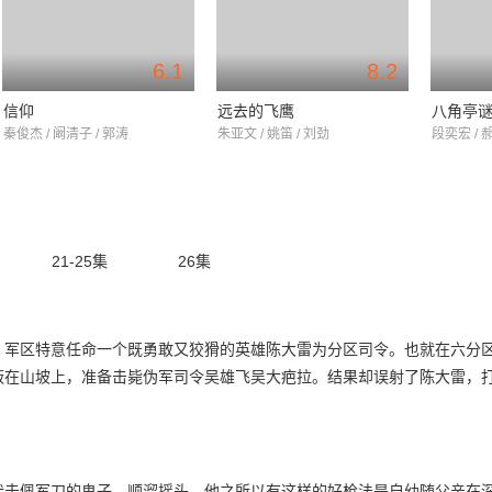
6.1
8.2
信仰
远去的飞鹰
八角亭
秦俊杰 / 阚清子 / 郭涛
朱亚文 / 姚笛 / 刘劲
段奕宏 / 郝
21-25集
26集
。军区特意任命一个既勇敢又狡猾的英雄陈大雷为分区司令。也就在六分
蔽在山坡上，准备击毙伪军司令吴雄飞吴大疤拉。结果却误射了陈大雷，
伏击佩军刀的鬼子。顺溜摇头，他之所以有这样的好枪法是自幼随父亲在