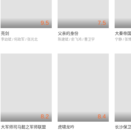
9.5
7.5
亮剑
父亲的身份
大秦帝
李幼斌 / 何政军 / 张光北
陈建斌 / 俞飞鸿 / 曹卫宇
宁静 / 张博
8.2
8.4
大军师司马懿之军师联盟
虎啸龙吟
长沙保