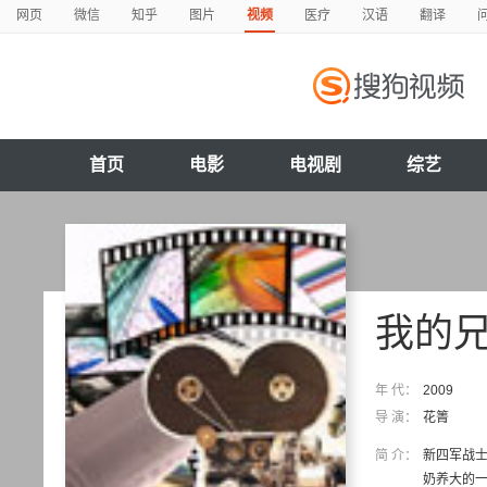
网页
微信
知乎
图片
视频
医疗
汉语
翻译
首页
电影
电视剧
综艺
我的
年 代：
2009
导 演：
花箐
简 介：
新四军战士
奶养大的一