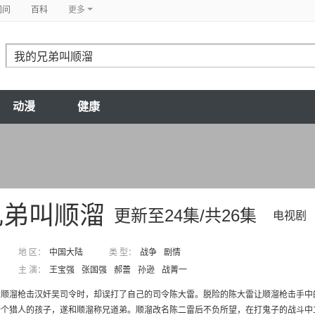
问问
百科
更多
动漫
健康
兄弟叫顺溜
更新至24集/共26集
电视剧
地 区：
中国大陆
类 型：
战争
剧情
主 演：
王宝强
张国强
郝蕾
孙逊
战菁一
顺溜枪击汉奸吴司令时，却误打了自己的司令陈大雷。脱险的陈大雷让顺溜枪击手中的
个猎人的孩子，遂和顺溜称兄道弟。顺溜改名陈二雷后不负所望，在打鬼子的战斗中立