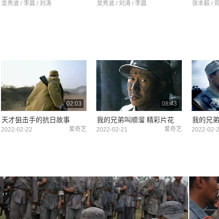
吴秀波 / 李晨 / 刘涛
吴秀波 / 刘涛 / 李晨
张丰毅 / 
02:03
08:43
天才狙击手的抗日故事
我的兄弟叫顺溜 精彩片花
我的兄弟
爱奇艺
爱奇艺
2022-02-22
2022-02-21
2022-02-