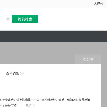
无障碍
分享
百科词条
火柴盒后，认定顺溜是一个天生的“神枪手”。酒后，他知道顺溜是用狼
了赫赫战功。...
更多