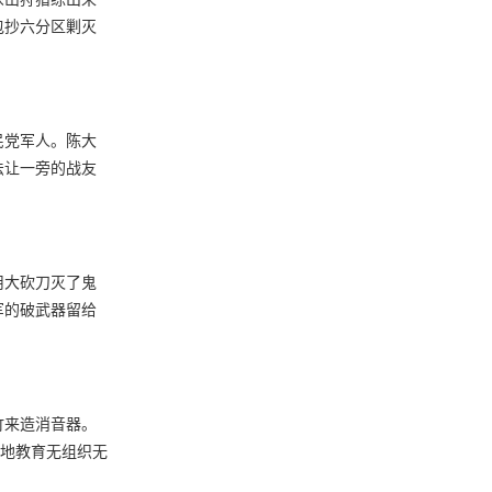
包抄六分区剿灭
民党军人。陈大
法让一旁的战友
用大砍刀灭了鬼
军的破武器留给
竹来造消音器。
好地教育无组织无