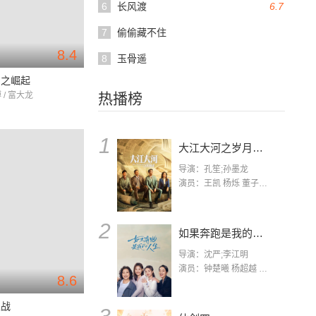
6
长风渡
6.7
7
偷偷藏不住
8.4
8
玉骨遥
国之崛起
 / 富大龙
热播榜
1
大江大河之岁月如歌
导演：孔笙;孙墨龙
演员：王凯 杨烁 董子健 杨采钰 张佳宁 练练 林栋甫 房子斌
2
如果奔跑是我的人生
导演：沈严;李江明
演员：钟楚曦 杨超越 许娣 陈小艺 侯雯元 宋洋 王宥钧 李添诺
8.6
卫战