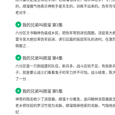
的，顺溜傲气地表示神枪手是天生的，训练不出来的。伪军司
老对手…
我的兄弟叫顺溜 第3集
六分区文书翰林伪装成乡民，把伪军带到进包围圈，活捉吴大
雷令吴大疤拉率伪军前进，诱引后面的坂田军队的进村。在激
佩服之…
我的兄弟叫顺溜 第4集
六分区是一只刚组建的队伍，新兵多，战斗应验不足，有些新
子，就是要让战士们看看鬼子的军刀并不可怕。战斗结束，陈
了一分…
我的兄弟叫顺溜 第5集
神奇的阻击枪少了消音器，顺溜十分着急，追问翰林消音器是
老乡把坟前的罗汉竹视为龙脉，顺溜毁掉他家的龙脉，气恼地状
纪…