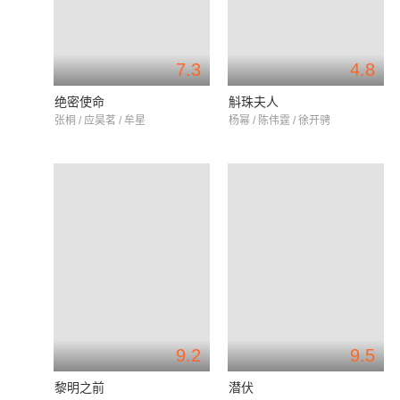
7.3
4.8
绝密使命
斛珠夫人
张桐 / 应昊茗 / 牟星
杨幂 / 陈伟霆 / 徐开骋
9.2
9.5
黎明之前
潜伏