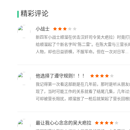
精彩评论
小战士
新四军小战士顺溜在伏击汉奸司令吴大疤拉）时竟打
给顺溜起了个新名字叫“陈二雷”。在陈大雷与三营
人物，却也日益骄横，不服军命。但在一次对日军...
他选择了遵守规则！！！
我记得第一次看这部剧是在几年前，那时是听从朋友
现了，当时可能工作的关系就看了结尾几集，几年过
可却被营长阻扰，顺溜放了一枪后就架起了营长回根据.
最让我心心念念的吴大疤拉