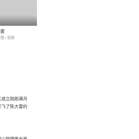
4.3
谜雾
国宝奇旅
最后一张签证
蕾 / 祖峰
刘烨 / 袁姗姗 / 张瑞涵
王雷 / 陈宝国 / 赵擎
区成立刚刚满月
打飞了陈大雷的
深山狩猎练出来