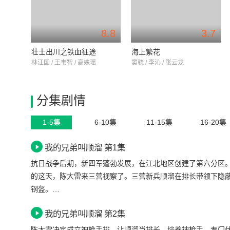
8.8
3.7
壮士出川之铁血征途
海上繁花
林江国 / 王韦智 / 高姝瑶
窦骁 / 李沁 / 张云龙
分集剧情
1-5集
6-10集
11-15集
16-20集
我的兄弟叫顺溜 第1集
抗日战争后期，新四军蓬勃发展，在江北地区创建了第六分区
的这天，陈大雷来三营视察了。三营新兵顺溜在排长带领下隐
钢盔。…
我的兄弟叫顺溜 第2集
陈大雷决定成立神枪手排，让顺溜当排长，培养神枪手，专门