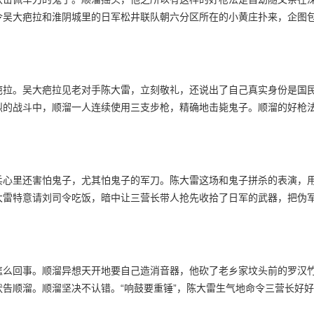
令吴大疤拉和淮阴城里的日军松井联队朝六分区所在的小黄庄扑来，企图
疤拉。吴大疤拉见老对手陈大雷，立刻敬礼，还说出了自己真实身份是国
烈的战斗中，顺溜一人连续使用三支步枪，精确地击毙鬼子。顺溜的好枪
兵心里还害怕鬼子，尤其怕鬼子的军刀。陈大雷这场和鬼子拼杀的表演，
大雷特意请刘司令吃饭，暗中让三营长带人抢先收拾了日军的武器，把伪
怎么回事。顺溜异想天开地要自己造消音器，他砍了老乡家坟头前的罗汉
告顺溜。顺溜坚决不认错。“响鼓要重锤”，陈大雷生气地命令三营长好