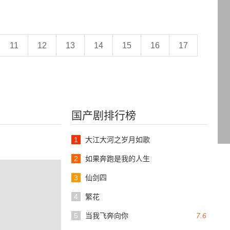
11
12
13
14
15
16
17
国产剧排行榜
1
大江大河之岁月如歌
2
如果奔跑是我的人生
3
仙剑四
4
繁花
5
当我飞奔向你
7.6