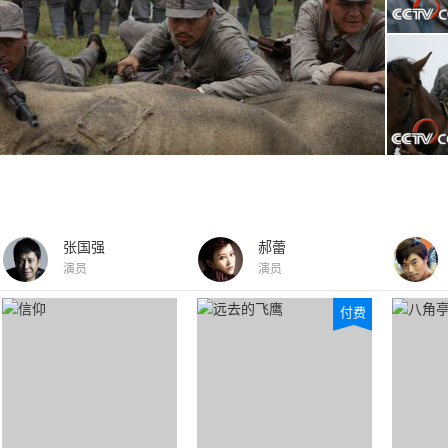
张国强
郝蕾
演员
演员
付费