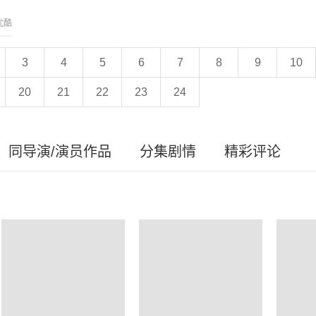
优酷
3
4
5
6
7
8
9
10
20
21
22
23
24
同导演/演员作品
分集剧情
精彩评论