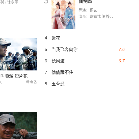
3
仙剑四
郑昊 / 徐永革
导演：杨玄
演员：鞠婧祎 陈哲远 茅子俊 毛晓慧 王媛可 张志浩 林枫松 张帆（演员）
4
繁花
5
当我飞奔向你
7.6
6
长风渡
6.7
08:40
02:03
7
偷偷藏不住
叫顺溜 短片花
天才狙击手的抗日故事
天才狙击手的抗日
爱奇艺
爱奇艺
20
2022-02-20
2022-02-20
8
玉骨遥