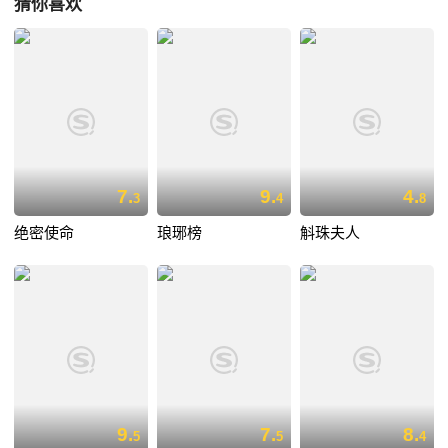
猜你喜欢
7.
9.
4.
3
4
8
绝密使命
琅琊榜
斛珠夫人
9.
7.
8.
5
5
4