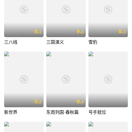
8.
9.
8.
1
6
3
三八线
三国演义
雪豹
5.
9.
5
4
新世界
东周列国·春秋篇
号手就位