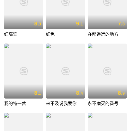
8.
9.
7.
3
1
8
红高粱
红色
在那遥远的地方
8.
8.
8.
1
4
9
我的特一营
来不及说我爱你
永不磨灭的番号