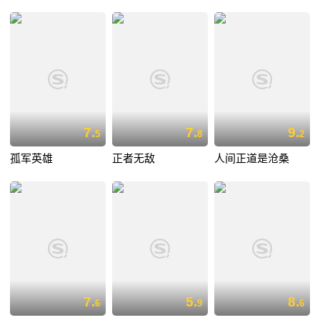
7.
7.
9.
5
8
2
孤军英雄
正者无敌
人间正道是沧桑
7.
5.
8.
6
9
6