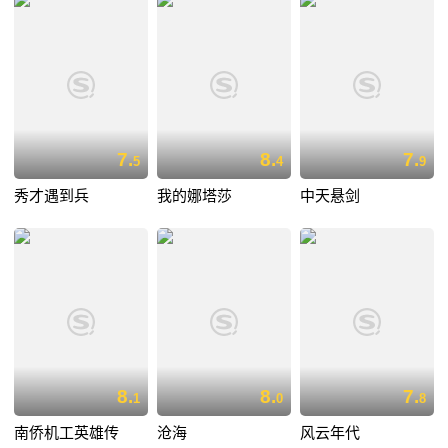
7.
8.
7.
5
4
9
秀才遇到兵
我的娜塔莎
中天悬剑
8.
8.
7.
1
0
8
南侨机工英雄传
沧海
风云年代