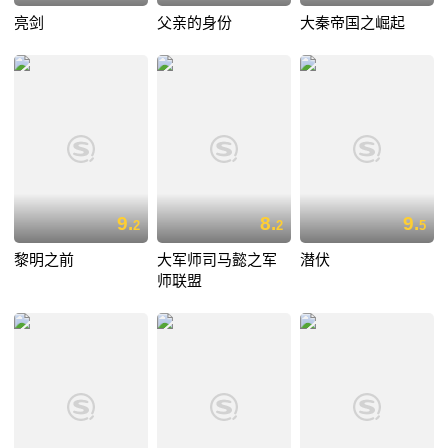
亮剑
父亲的身份
大秦帝国之崛起
9.
8.
9.
2
2
5
黎明之前
大军师司马懿之军
潜伏
师联盟