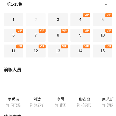
为他完全信赖的左膀右臂。他耗走了魏明帝，耗走了诸葛亮，渴望从别人
手中的刀变成执刀之人，却似乎始终没能逃脱命运的追赶。 白发苍苍的古
VIP
VIP
稀之年，司马懿是否意识到自己早离当年的初衷相去甚远……
1
2
3
4
5
VIP
VIP
VIP
VIP
VIP
6
7
8
9
10
VIP
VIP
VIP
VIP
VIP
11
12
13
14
15
演职人员
吴秀波
刘涛
李晨
张钧甯
唐艺昕
饰 司马懿
饰 张春华
饰 曹丕
饰 柏灵筠
饰 郭照