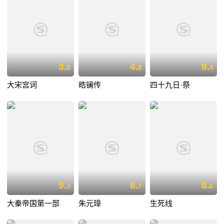
3.
4.
8.
8
8
4
大宋宫词
皓镧传
四十九日·祭
9.
8.
8.
3
7
6
大秦帝国第一部
朱元璋
生死线