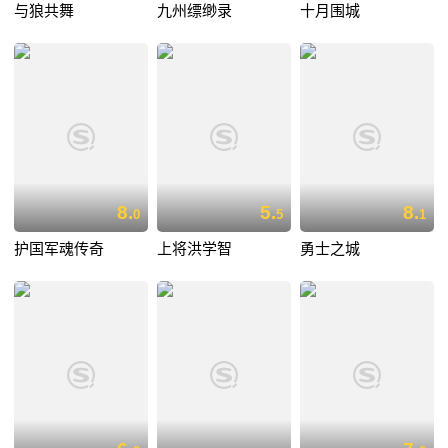
与狼共舞
九州缥缈录
十月围城
8.
5.
8.
0
5
1
护国军魂传奇
上将洪学智
勇士之城