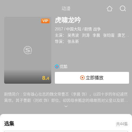
动漫
虎啸龙吟
VIP
2017
/
中国大陆
/
剧情 战争
主演：
吴秀波
刘涛
李晨
张钧甯
唐艺昕
导演：
张永新
优酷
8.
立即播放
4
剧情简介 :
空有雄心壮志的魏文帝曹丕（李晨 饰），以四十岁的年纪遽然
离世。其子曹叡（刘欢 饰）即位，却因母亲甄宓的缘故而对父皇以及郭太
后心存怨恨。朝廷之上，作为托孤重臣的曹真、曹休极力排挤奉诏回都的
司马懿（吴秀波 饰），意图壮大宗族的势力。魏国之外，孙权阳奉阴违，
虎视 江东。蜀汉则在丞相诸葛亮（王洛勇 饰）的主持下有条不紊推进着
选集
共44集
北伐大业。在这一过程中，惯于隐忍的司马懿蓄势发力，逐渐在庙堂之争
中占据主动，两个儿子司马师（肖顺尧 饰）和司马昭（檀健次 饰）更成