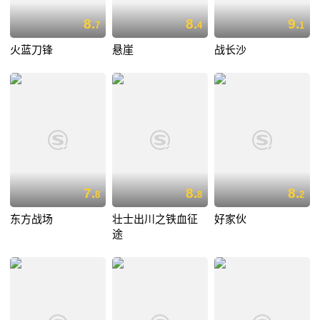
8.
8.
9.
7
4
1
火蓝刀锋
悬崖
战长沙
7.
8.
8.
8
8
2
东方战场
壮士出川之铁血征
好家伙
途