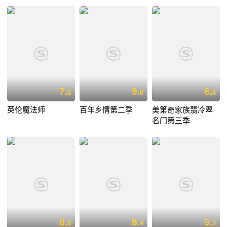
7.
9.
8.
6
0
8
英伦魔法师
百年乡情第二季
美第奇家族翡冷翠
名门第三季
8.
8.
9.
8
4
3