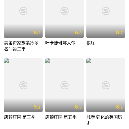
8.
6.
8.
2
6
7
美第奇家族翡冷翠
叶卡捷琳娜大帝
狼厅
名门第二季
9.
8.
8.
1
9
1
唐顿庄园 第三季
唐顿庄园 第五季
城堡 强化的英国历
史