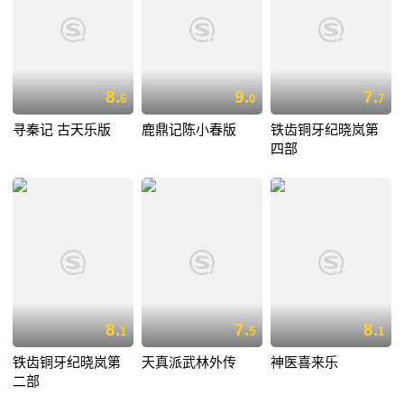
8.
9.
7.
6
0
7
寻秦记 古天乐版
鹿鼎记陈小春版
铁齿铜牙纪晓岚第
四部
8.
7.
8.
1
5
1
铁齿铜牙纪晓岚第
天真派武林外传
神医喜来乐
二部