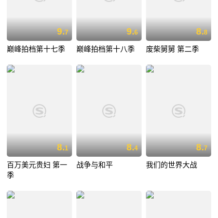
9.
9.
8.
7
6
8
巅峰拍档第十七季
巅峰拍档第十八季
废柴舅舅 第二季
8.
8.
8.
1
4
7
百万美元贵妇 第一
战争与和平
我们的世界大战
季