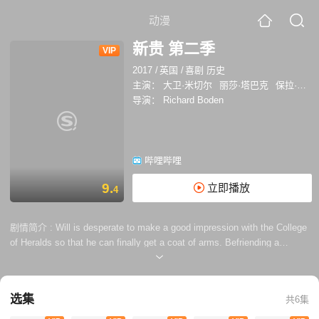
动漫
新贵 第二季
VIP
2017
/
英国
/
喜剧 历史
主演：
大卫·米切尔
丽莎·塔巴克
保拉·威尔科克斯
导演：
Richard Boden
哔哩哔哩
9.
立即播放
4
剧情简介 :
Will is desperate to make a good impression with the College
of Heralds so that he can finally get a coat of arms. Befriending a
dashing African prince by the name of Otello may provide Will with the
means to climb the social ladder.
选集
共6集