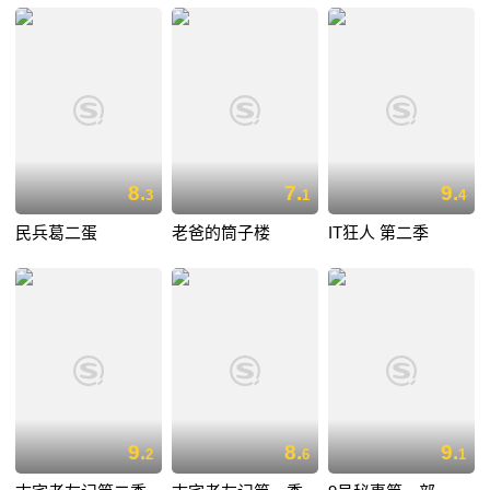
8.
7.
9.
3
1
4
民兵葛二蛋
老爸的筒子楼
IT狂人 第二季
9.
8.
9.
2
6
1