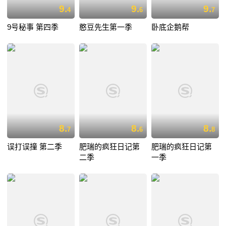
9.
9.
9.
4
6
7
9号秘事 第四季
憨豆先生第一季
卧底企鹅帮
8.
8.
8.
7
6
8
误打误撞 第二季
肥瑞的疯狂日记第
肥瑞的疯狂日记第
二季
一季