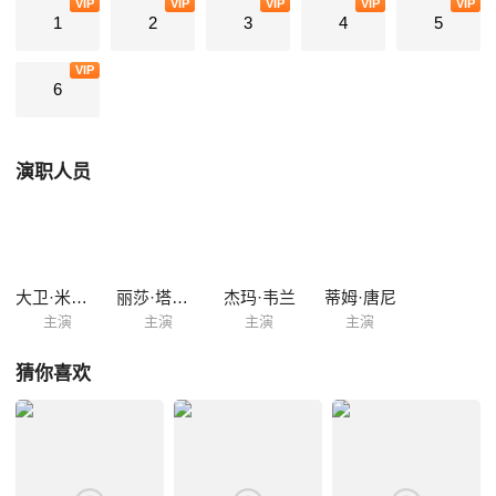
VIP
VIP
VIP
VIP
VIP
1
2
3
4
5
VIP
6
演职人员
大卫·米切尔
丽莎·塔巴克
杰玛·韦兰
蒂姆·唐尼
主演
主演
主演
主演
猜你喜欢