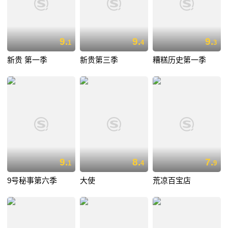
9.
9.
9.
1
4
3
新贵 第一季
新贵第三季
糟糕历史第一季
9.
8.
7.
1
4
9
9号秘事第六季
大使
荒凉百宝店