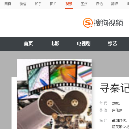
网页
微信
知乎
图片
视频
医疗
汉语
翻译
首页
电影
电视剧
综艺
寻秦记
年 代：
2001
导 演：
庄伟建
简 介：
战国时代
精英项少龙