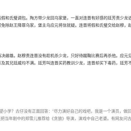
真假和氏璧调包。陶方带少龙回乌家堡，一直对连晋有好感的廷芳责少龙
可免除赵王降罪乌家，堡主乌应元将信就疑。连晋将假和氏璧交给赵穆，
再决雌雄。赵穆责连晋没有趁机杀少龙，只好待蹴鞠比赛后再杀他。应元
芳及其兄廷威均不满。廷芳叫连晋买药教训少龙，连晋却买下毒药，廷芳
望小学？古仔没有正面回答：“尽力演好自己的戏吧，我是一个演员，做
还把当年剧中的郑雪儿推荐给《贪狼》导演，演戏中自己老婆。有网友问