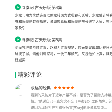
寻秦记 古天乐版 第4集
少龙与陶方恍然连晋以偷龙转凤方式私吞和氏璧，少龙使计将
夺和氏璧是赵穆指使，说调换真假和氏璧是放长线钓大鱼，亦
家及引…
寻秦记 古天乐版 第5集
少龙凭胆量险胜连晋，赵穆为连晋辩护，应元提议蹴鞠比赛日
球技了得，请他训练家将，一洗三年颓气，又视他如上宾，廷
廷威买…
精彩评论
永远的经典
看到的采访对于近年产量不减，是否为了捐赠支持希
情。”他说自己一直念念不忘《寻秦记》里的角色，
说因为现场打光打得很厉害[笑cry]他还说希望能...