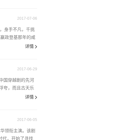
2017-07-06
人，身手不凡，千挑
王嬴政登基那年的咸
详情
2017-06-29
中国穿越剧的先河
浮夸，而且古天乐
详情
2017-06-05
江华领衔主演。该剧
时代，开始了寻找