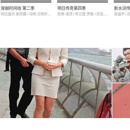
穿越时间线 第二季
明日传奇第四季
新水浒
阿比盖尔·斯宾赛 / 马特·兰特尔 / 马尔科姆·巴雷特
凯蒂·洛茨 / 布兰登·罗斯 / 尼克·扎诺
张涵予 / 