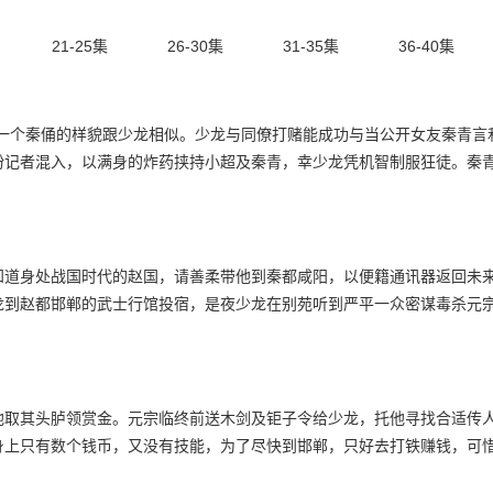
21-25集
26-30集
31-35集
36-40集
中一个秦俑的样貌跟少龙相似。少龙与同僚打赌能成功与当公开女友秦青言
扮记者混入，以满身的炸药挟持小超及秦青，幸少龙凭机智制服狂徒。秦
知道身处战国时代的赵国，请善柔带他到秦都咸阳，以便籍通讯器返回未
龙到赵都邯郸的武士行馆投宿，是夜少龙在别苑听到严平一众密谋毒杀元
他取其头胪领赏金。元宗临终前送木剑及钜子令给少龙，托他寻找合适传
身上只有数个钱币，又没有技能，为了尽快到邯郸，只好去打铁赚钱，可