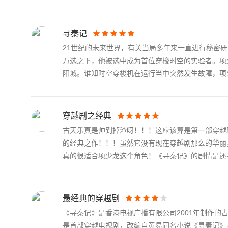
寻秦记
21世纪的未来世界，有关当局多年来一直进行秘密
万选之下，他被选中成为首位穿梭时空的实验者。项
阳城。谁知时空穿梭机在运行当中突然发生故障，项少.
穿越剧之经典
古天乐真是帅到掉渣呀！！！这应该算是第一部穿越
的经典之作！！！虽然它没有现在穿越剧那么的华丽
真的很适合项少龙这个角色！《寻秦记》的剧情是还不.
最经典的穿越剧
《寻秦记》是香港电视广播有限公司2001年制作
是首部穿越电视剧，改编自黄易同名小说《寻秦记》，