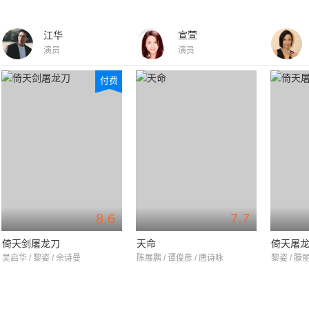
江华
宣萱
演员
演员
付费
8.6
7.7
倚天剑屠龙刀
天命
倚天屠
吴启华 / 黎姿 / 佘诗曼
陈展鹏 / 谭俊彦 / 唐诗咏
黎姿 / 滕