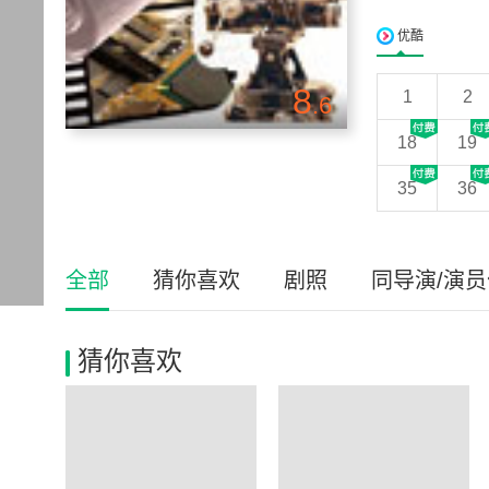
优酷
8
1
2
.6
18
19
35
36
全部
猜你喜欢
剧照
同导演/演
猜你喜欢