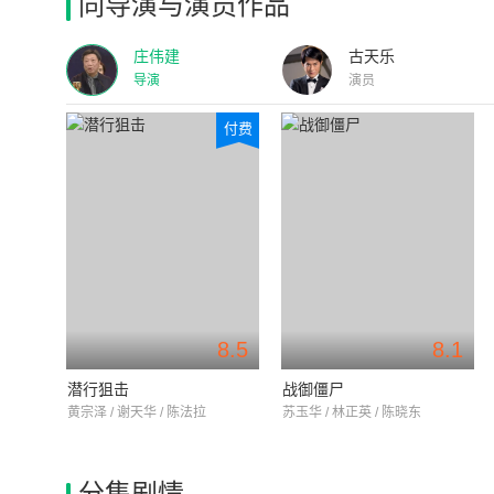
同导演与演员作品
庄伟建
古天乐
导演
演员
付费
8.5
8.1
潜行狙击
战御僵尸
黄宗泽 / 谢天华 / 陈法拉
苏玉华 / 林正英 / 陈晓东
分集剧情