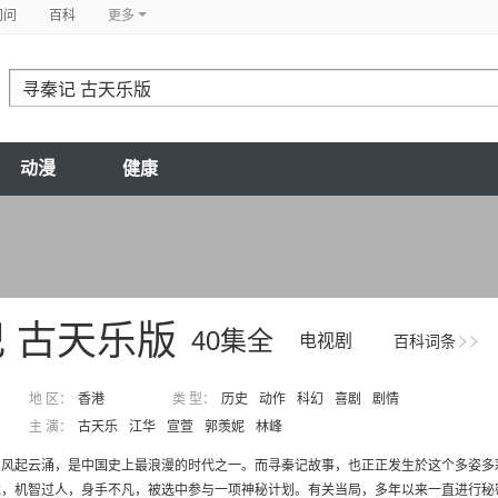
问问
百科
更多
动漫
健康
 古天乐版
40集全
电视剧
百科词条
地 区：
香港
类 型：
历史
动作
科幻
喜剧
剧情
主 演：
古天乐
江华
宣萱
郭羡妮
林峰
，风起云涌，是中国史上最浪漫的时代之一。而寻秦记故事，也正正发生於这个多姿多
，机智过人，身手不凡，被选中参与一项神秘计划。有关当局，多年以来一直进行秘密