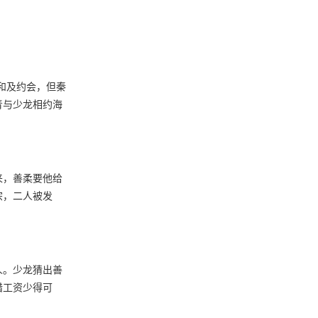
和及约会，但秦
青与少龙相约海
来，善柔要他给
宗，二人被发
人。少龙猜出善
惜工资少得可