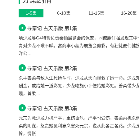
1-5集
6-10集
11-15集
16-20集
寻秦记 古天乐版 第1集
项少龙等G4特警负责秦俑展览会的保安，同僚鹰仔强发现其
青对少龙不啾不睬。富商李小超为展览会剪彩，有狂徒麦伟健
洋公…
寻秦记 古天乐版 第2集
杀手善柔与敌人生死搏斗时，少龙从天而降救了她一命。少龙
酬金，或给她一道彩虹，少龙略施小计便给她彩虹。善柔带少
现，善柔…
寻秦记 古天乐版 第3集
元宗为救少龙力拚严平，重伤垂危，严平也受伤，善柔乘机杀
柔的阴谋，怒责她见利忘义害死元宗，说从此各走各路。少龙
怜，惆怅…