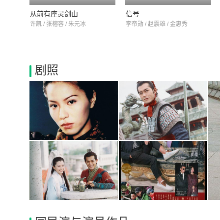
从前有座灵剑山
信号
许凯 / 张榕容 / 朱元冰
李帝勋 / 赵震雄 / 金惠秀
剧照