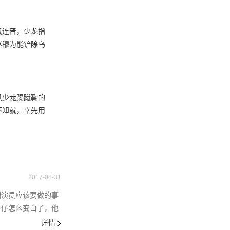
诋连晋，少龙指
赵穆为能铲除乌
见少龙踢蹴鞠的
不知就，幸先用
2017-08-31
回演员应该要做的事
古仔怎么变白了，他
详情