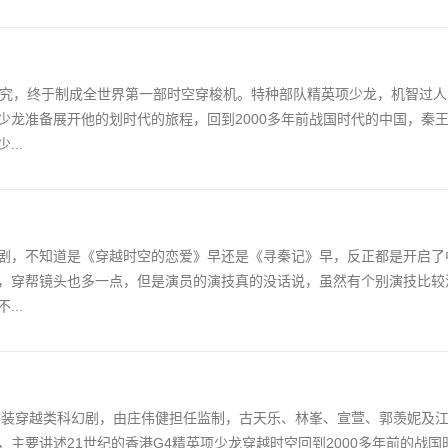
研究，终于制成全世界第一部时空穿梭机。特种部队精英项少龙，机智过
少龙准备展开他的划时代的旅程，回到2000多年前战国时代的中国，秦
..
剧，不知道是《穿越时空的恋爱》早还是《寻秦记》早，反正都是开启了
，穿帮镜头也多一点，但是演员的演技真的没话说，虽然有个别演技比较
..
的古装穿越类科幻剧，由庄伟健担任监制，古天乐、林峯、宣萱、郭羡妮及
主要讲述21世纪的香港G4精英项少龙穿越时空回到2000多年前的战国