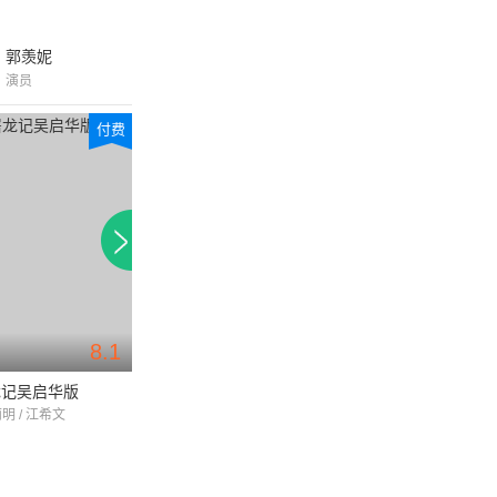
郭羡妮
演员
付费
8.1
7.4
龙记吴启华版
天伦
味想天开
丽明 / 江希文
郭蔼明 / 邵仲衡 / 黎姿
洪永城 / 蔡思贝 / 黄