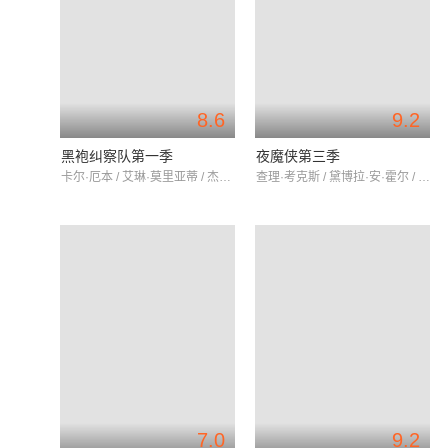
8.6
9.2
黑袍纠察队第一季
夜魔侠第三季
卡尔·厄本 / 艾琳·莫里亚蒂 / 杰克·奎德
查理·考克斯 / 黛博拉·安·霍尔 / 埃尔登·亨森
7.0
9.2