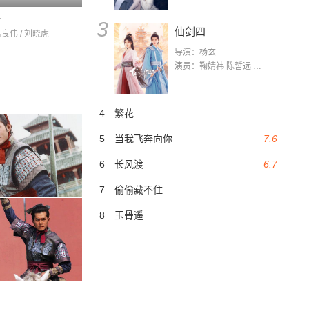
传
3
仙剑四
吕良伟 / 刘晓虎
导演：杨玄
演员：鞠婧祎 陈哲远 茅子俊 毛晓慧 王媛可 张志浩 林枫松 张帆（演员）
4
繁花
5
当我飞奔向你
7.6
6
长风渡
6.7
7
偷偷藏不住
8
玉骨遥