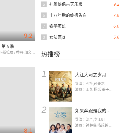
5
神雕侠侣古天乐版
9.2
6
十八年后的终极告白
7.8
7
铁拳英雄
6.0
9.2
8
女法医jd
5.6
 第五季
塔提阿娜·玛斯拉尼 / 乔丹·加文瑞斯 / 凯文·汉查德
热播榜
1
大江大河之岁月如歌
导演：孔笙;孙墨龙
演员：王凯 杨烁 董子健 杨采钰 张佳宁 练练 林栋甫 房子斌
2
如果奔跑是我的人生
导演：沈严;李江明
演员：钟楚曦 杨超越 许娣 陈小艺 侯雯元 宋洋 王宥钧 李添诺
8.1