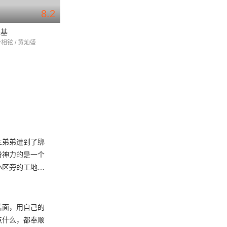
8.2
7.3
正基
尚道,我们上学去
韩半岛
尹相铉 / 黄灿盛
郑智薰 / 孔晓振 / 李东健
黄政民 / 金廷恩 / 赵
生弟弟遭到了绑
份神力的是一个
小区旁的工地，
个工人抢过了都
一巴掌。都奉顺
到了，他本想报
后面，用自己的
点什么，都奉顺