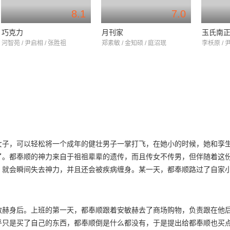
8.1
7.0
巧克力
月刊家
玉氏南
河智苑 / 尹启相 / 张胜祖
郑素敏 / 金知硕 / 庭沼珉
李枖原 / 
女子，可以轻松将一个成年的健壮男子一掌打飞，在她小的时候，她和孪
了。都奉顺的神力来自于祖祖辈辈的遗传，而且传女不传男，但伴随着这
，就会瞬间失去神力，并且还会被疾病缠身。某一天，都奉顺路过了自家
助年迈的司机，她拿出了手机报警，但她的行为被另一个工人看到了，那
生气了，要求对方赔偿自己的手机，工人出言侮辱了都奉顺，甚至打了她
直直地摔到了正在施工的工地上。都奉顺的神力，被刚好路过的安敏赫看
敏赫身后。上班的第一天，都奉顺跟着安敏赫去了商场购物，负责跟在他
都奉顺竟然制服了所有工人。
乎只是买了自己的东西，都奉顺倒是什么都没有，于是提出给都奉顺也买