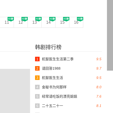
11
12
13
14
15
16
韩剧排行榜
1
机智医生生活第二季
9.5
2
请回答1988
9.7
3
机智医生生活
9.5
4
金秘书为何那样
8.0
5
经常请吃饭的漂亮姐姐
7.6
6
二十五二十一
8.1