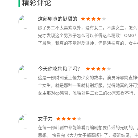
烦恼。都奉顺的闺蜜京心来了，两人决定一起为家人准备晚餐
精彩评论
了很久，京心也没有回来，都奉顺心里开始毛毛的，连忙拿起
豆腐回来的路上，遭遇了那个屡屡在小区里作案的男人
这部剧真的挺甜的
除了男二不太喜欢以外，没有女二，不虐女主，怎么
完才发现这个男孩子怎么可以长得这么精致！OMG
了最后，我真的不觉得反派帅，但是演技真的，女主好.
今天你吃狗粮了吗？
这是一部财阀爱上怪力少女的故事，演员阵容简直神
个女生，就是那种一看就特别舒服，觉得她真的好可
女主那对cp感冒，唯独对男二女二的cp喜欢得不行，还
女子力
在每一部韩剧中都能够看到编剧想要传递的光明的，
思想。 快看完《大力女子都奉顺》了，接近结尾，