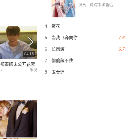
演员：鞠婧祎 陈哲远 茅子俊 毛晓慧 王媛可 张志浩 林枫松 张帆（演员）
4
繁花
5
当我飞奔向你
7.6
6
长风渡
6.7
04:15
06:41
7
偷偷藏不住
子都奉顺未公开花絮
大力女子都奉顺演员最后的感言
乐视
乐视
17
2017-04-17
2017-04-17
8
玉骨遥