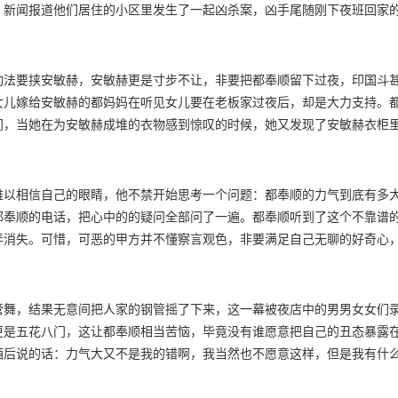
，新闻报道他们居住的小区里发生了一起凶杀案，凶手尾随刚下夜班回家
们陷入了恐慌之中，因为案件发生的时候，周围既没有目击者，也没有监
，印国斗也屡屡去勘察现场，但是都一无所获，所有人都在提心吊胆。而
案件，但所幸的是，受到袭击的女生还活着，并被送到医院救治。这次的
动法要挟安敏赫，安敏赫更是寸步不让，非要把都奉顺留下过夜，印国斗
衣黑裤的男子，而且该男子的脚似乎有些大。
女儿嫁给安敏赫的都妈妈在听见女儿要在老板家过夜后，却是大力支持。
间，当她在为安敏赫成堆的衣物感到惊叹的时候，她又发现了安敏赫衣柜
出现在都奉顺面前。这是安敏赫的游戏设计室，自从收到威胁短信和电话
国斗的，都奉顺没有回答，但心里却悄悄开始回忆。安敏赫根据自己查出
难以相信自己的眼睛，他不禁开始思考一个问题：都奉顺的力气到底有多
都奉顺的电话，把心中的的疑问全部问了一遍。都奉顺听到了这个不靠谱
弄消失。可惜，可恶的甲方并不懂察言观色，非要满足自己无聊的好奇心
越加烦躁了，她语气不善地挂断了安敏赫的电话。都奉顺还在因为印国斗
也不知道自己的一片真心该怎么办。第二天，都奉顺去了安敏赫家里开始
安敏赫车上开始打电话向闺蜜吐槽这个可恶的甲方。不过，她的每一句话
管舞，结果无意间把人家的钢管摇了下来，这一幕被夜店中的男男女女们
更是五花八门，这让都奉顺相当苦恼，毕竟没有谁愿意把自己的丑态暴露
酒后说的话：力气大又不是我的错啊，我当然也不愿意这样，但是我有什
流泪撒娇，安敏赫的心里也有些酸疼，想到这里，安敏赫拿起电话，帮都