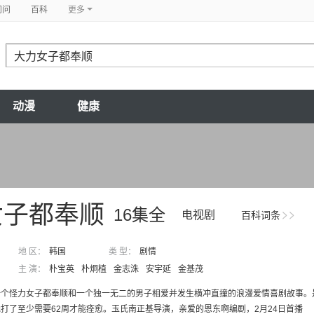
问问
百科
更多
动漫
健康
女子都奉顺
16集全
电视剧
百科词条
地 区：
韩国
类 型：
剧情
主 演：
朴宝英
朴炯植
金志洙
安宇延
金基茂
一个怪力女子都奉顺和一个独一无二的男子相爱并发生横冲直撞的浪漫爱情喜剧故事。
打了至少需要62周才能痊愈。玉氏南正基导演，亲爱的恩东啊编剧，2月24日首播