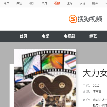
网页
微信
知乎
图片
视频
医疗
汉语
翻译
首页
电影
电视剧
综艺
大力
年 代：
2017
导 演：
李亨民
简 介：
此剧讲述
怪力，被她