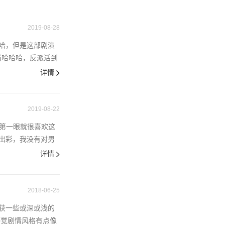
。但是，时间过
料，京心在买完
2019-08-28
哈，但是这部剧演
当哈哈哈，反派活到
详情
2019-08-22
第一眼就很喜欢这
出彩，我没有对男
详情
2018-06-25
获一些或深或浅的
感觉剧情风格有点像