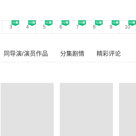
3
4
5
6
7
8
9
10
同导演/演员作品
分集剧情
精彩评论