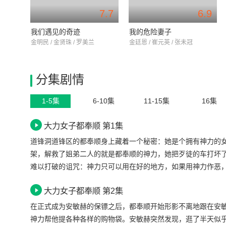
7.7
6.9
我们遇见的奇迹
我的危险妻子
金明民 / 金贤珠 / 罗美兰
金廷恩 / 崔元英 / 张未冠
分集剧情
1-5集
6-10集
11-15集
16集
大力女子都奉顺 第1集
道锋洞道锋区的都奉顺身上藏着一个秘密：她是个拥有神力的
架，解救了姐弟二人的就是都奉顺的神力，她把歹徒的车打坏
难以打破的诅咒：神力只可以用在好的地方，如果用神力作恶
看到了工地上的工人在殴打一个开幼儿园校车的司机，为了帮
大力女子都奉顺 第2集
奉顺的手机，翻了翻里面的内容后，将手机摔了出去。都奉顺
生气地给了对方一巴掌，那个嚣张的工人瞬间飞出了十多米，
在正式成为安敏赫的保镖之后，都奉顺开始形影不离地跟在安
警帮助被砸了手机的都奉顺和正在被殴打的司机，但却没想到
神力帮他提各种各样的购物袋。安敏赫突然发现，逛了半天似