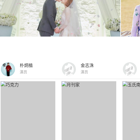
朴炯植
金志洙
演员
演员