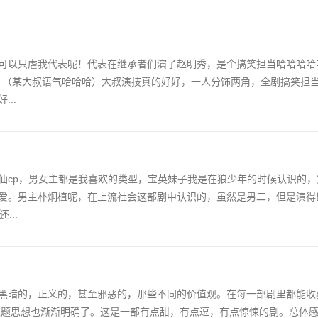
，为了提高效率，京心出了门去购买豆腐，而都奉顺则留在家里洗菜切菜
了电话打给京心，电话没有人接听。都奉顺立马冲出去寻找京心，不出所
可以只虐我代表呢！代表在继承者们演了赵明秀，是个搞笑担当哈哈哈哈
！（某大叔语气哈哈哈）大叔演技真的好好，一人分饰两角，全剧搞笑担
..
仙cp，男女主都是我喜欢的类型，宝英妹子我是在狼少年的时候认识的，
爱。男主朴炯植呢，在上流社会这部剧中认识的，虽然是男二，但是演得
...
黑暗的，正义的，甚至邪恶的，那些不同的价值观。在每一部剧里都能收
主题思想也渐渐明确了。这是一部有点甜，有点逗，有点惊悚的剧。总体