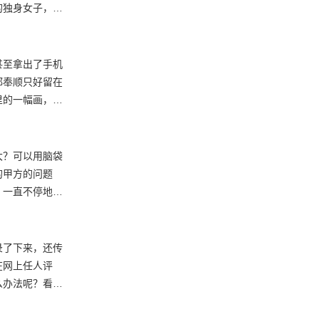
的独身女子，并
控摄像头，要想
就在第一起案件
案件里，出现了
甚至拿出了手机
都奉顺只好留在
里的一幅画，就
后，安敏赫就一
来的线索找到了
大？可以用脑袋
的甲方的问题
，一直不停地问
明明有女友，却
上班，安敏赫误
都被安敏赫通过
录了下来，还传
在网上任人评
么办法呢？看着
奉顺解决了这个