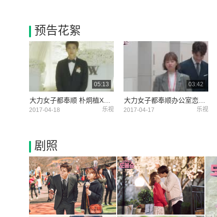
预告花絮
05:13
03:42
大力女子都奉顺 朴炯植X朴宝英 狗狗CP完结撒花
大力女子都奉顺办公室恋爱花絮
乐视
乐视
2017-04-18
2017-04-17
剧照