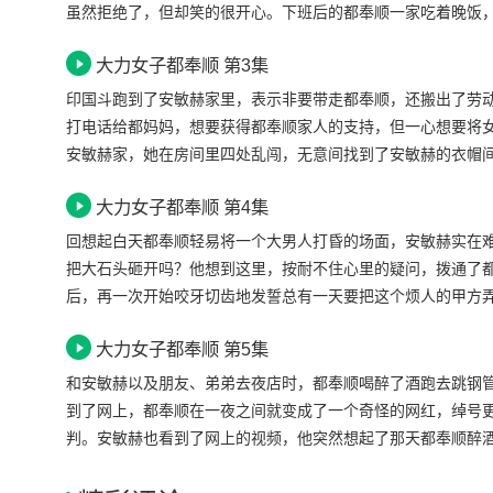
虽然拒绝了，但却笑的很开心。下班后的都奉顺一家吃着晚饭
在灯光阴暗的小巷里，将对方残忍地杀害了。这让小区的居民
大力女子都奉顺 第3集
找到杀人凶手实在是非常困难的。作为负责该区域安全的警员
发生不到三小时后，还是在这个小区里，又一次发生了类似的
印国斗跑到了安敏赫家里，表示非要带走都奉顺，还搬出了劳
目击者，据目击者回忆，凶手是一个身高一米八左右，身着黑
打电话给都妈妈，想要获得都奉顺家人的支持，但一心想要将
安敏赫家，她在房间里四处乱闯，无意间找到了安敏赫的衣帽
在她觉得奇怪的时候，那副画突然自己移动了，一个密室赫然
大力女子都奉顺 第4集
直住在游戏设计室里。安敏赫问都奉顺是什么时候开始暗恋印
跟踪自己的摩托车的主人，但都奉顺一出手就把人打昏了。
回想起白天都奉顺轻易将一个大男人打昏的场面，安敏赫实在
把大石头砸开吗？他想到这里，按耐不住心里的疑问，拨通了
后，再一次开始咬牙切齿地发誓总有一天要把这个烦人的甲方
问题，这让刚刚在电话里向暗恋已久的男神大发脾气的都奉顺
大力女子都奉顺 第5集
还要对自己那么好而生气，她不知道印国斗到底是什么意思，
以为都奉顺偷懒大吼一通，都奉顺一气之下冲了出去，跑到了
和安敏赫以及朋友、弟弟去夜店时，都奉顺喝醉了酒跑去跳钢
车里的摄像头看到了。
到了网上，都奉顺在一夜之间就变成了一个奇怪的网红，绰号
判。安敏赫也看到了网上的视频，他突然想起了那天都奉顺醉
那个拥有和自己外表完全不相符的能力的都奉顺，此刻居然在