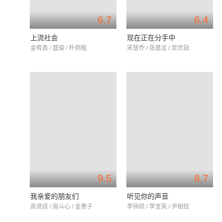
6.7
6.4
上流社会
现在正在分手中
金宥真 / 盛骏 / 朴炯植
宋慧乔 / 张基龙 / 吴世勋
9.5
8.7
我亲爱的朋友们
听见你的声音
高贤廷 / 高斗心 / 金惠子
李钟硕 / 李宝英 / 尹相铉