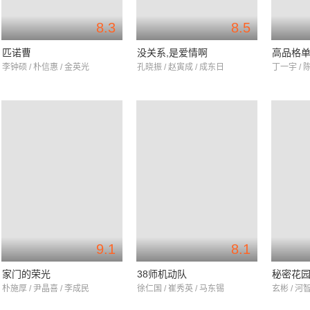
8.3
8.5
匹诺曹
没关系,是爱情啊
高品格
李钟硕 / 朴信惠 / 金英光
孔晓振 / 赵寅成 / 成东日
丁一宇 / 
9.1
8.1
家门的荣光
38师机动队
秘密花
朴施厚 / 尹晶喜 / 李成民
徐仁国 / 崔秀英 / 马东锡
玄彬 / 河