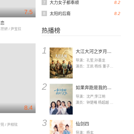
7
大力女子都奉顺
8.2
7.5
8
太阳的后裔
8.2
单恋
陈世妍 / 尹宝拉
热播榜
1
大江大河之岁月如歌
导演：孔笙;孙墨龙
演员：王凯 杨烁 董子健 杨采钰 张佳宁 练练 林栋甫 房子斌
2
如果奔跑是我的人生
导演：沈严;李江明
演员：钟楚曦 杨超越 许娣 陈小艺 侯雯元 宋洋 王宥钧 李添诺
8.4
园
3
仙剑四
智苑 / 尹相铉
导演：杨玄