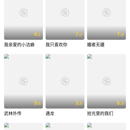
4.
7.
7.
1
3
0
我亲爱的小洁癖
我只喜欢你
媚者无疆
9.
3.
6.
6
6
0
武林外传
遇龙
拾光里的我们