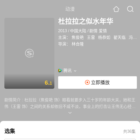
动漫
杜拉拉之似水年华
2013
/
中国大陆
/
剧情 爱情
主演：
焦俊艳
王雷
杨恭如
翟天临
冯丹滢
导演：
林合隆
腾讯
6.
立即播放
1
剧情简介 :
杜拉拉（焦俊艳 饰）眼看就要步入三十岁的年龄大关，她和王
伟（王雷 饰）之间的关系却依旧不咸不淡，事业上的打击让王伟无心经营
婚姻，而这和杜拉拉对于婚姻的渴望显然背道而驰，就这样，两人渐行渐
远。之后，王伟的不告而别和事业上的不顺利亦让杜拉拉的生活陷入了低
谷。 就在此时，陈丰（翟天临 饰）来到了杜拉拉的身边，不仅在工作
选集
共36集
上，亦在感情上想要取代王伟的位置。就在杜拉拉左右摇摆之时，王伟再
度现身，此时的他，已经成为了东源公司的一员。王伟的归来让杜拉拉明