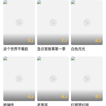
3.
7.
6.
1
7
3
这个世界不看脸
急诊室故事第一季
白色月光
4.
6.
9.
8
1
7
皓镧传
老男孩
红楼梦87版