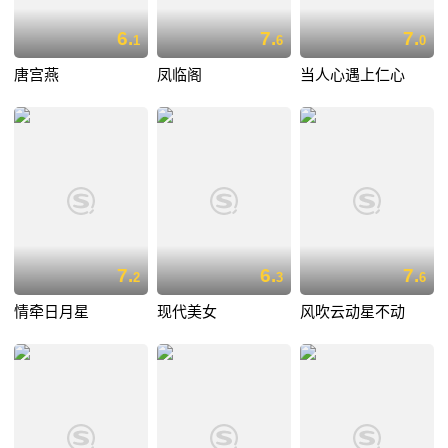
6.
7.
7.
1
6
0
唐宫燕
凤临阁
当人心遇上仁心
7.
6.
7.
2
3
6
情牵日月星
现代美女
风吹云动星不动