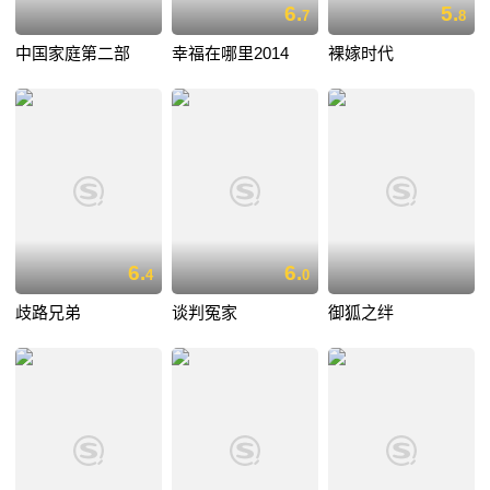
6.
5.
7
8
中国家庭第二部
幸福在哪里2014
裸嫁时代
6.
6.
4
0
歧路兄弟
谈判冤家
御狐之绊