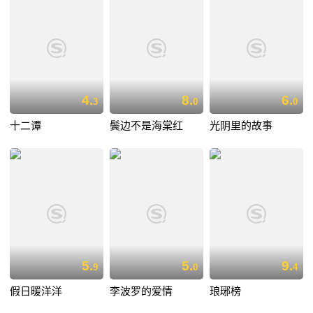
4.
8.
6.
3
0
0
十二谭
鬓边不是海棠红
光阴里的故事
5.
5.
9.
9
0
4
假日暖洋洋
李波罗的爱情
琅琊榜