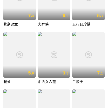
7.
6.
5.
4
9
3
紫荆勋章
大醉侠
且行且珍惜
5.
3.
7.
0
3
1
暖爱
泪洒女人花
兰陵王