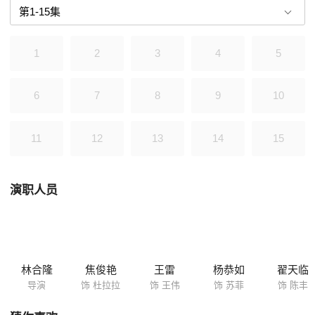
白自己对他还有余情未了，而终于意识到这一点的陈丰最终选择了默默退
出。
1
2
3
4
5
6
7
8
9
10
11
12
13
14
15
演职人员
林合隆
焦俊艳
王雷
杨恭如
翟天临
导演
饰 杜拉拉
饰 王伟
饰 苏菲
饰 陈丰