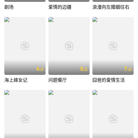
剧场
爱情的边疆
浪漫向左婚姻往右
4.
5.
7.
9
6
0
海上嫁女记
问题餐厅
囧爸的爱情生活