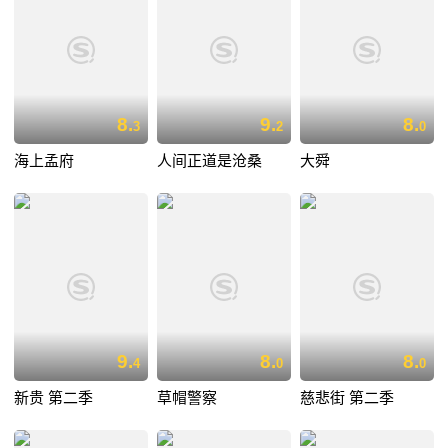
8.
9.
8.
3
2
0
海上孟府
人间正道是沧桑
大舜
9.
8.
8.
4
0
0
新贵 第二季
草帽警察
慈悲街 第二季