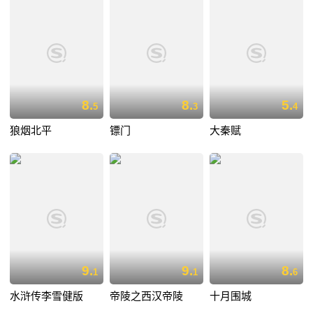
8.
8.
5.
5
3
4
狼烟北平
镖门
大秦赋
9.
9.
8.
1
1
6
水浒传李雪健版
帝陵之西汉帝陵
十月围城