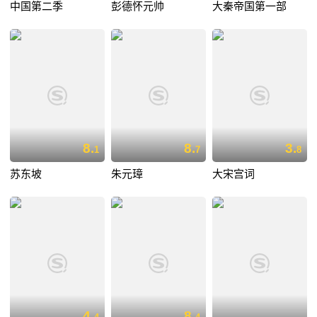
中国第二季
彭德怀元帅
大秦帝国第一部
8.
8.
3.
1
7
8
苏东坡
朱元璋
大宋宫词
4.
8.