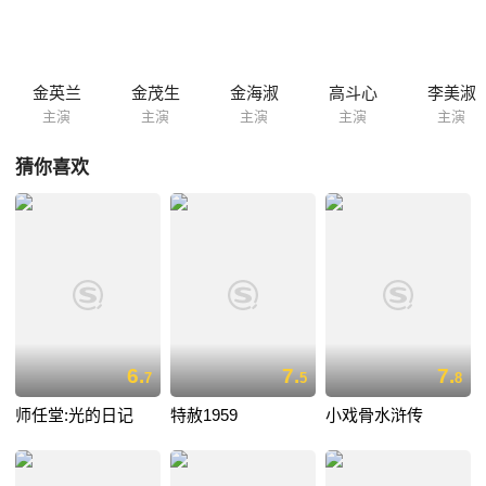
實） 1984年 《雪中梅》出演：高斗心（仁粹大妃）、鄭惠先（貞熹王
后）、崔明吉（慈順大妃）、李美淑（張綠水）、嚴侑信（昇平府大夫
人）、吉用祐（成宗李娎） 1985年 《風蘭》出演：金惠子（文定王
后）、金英蘭（鄭蘭貞）、柳仁村（趙光祖）、崔尚勳（中宗李懌）、漢
金英兰
金茂生
金海淑
高斗心
李美淑
仁守（尹元衡）、...
主演
主演
主演
主演
主演
猜你喜欢
6.
7.
7.
7
5
8
师任堂:光的日记
特赦1959
小戏骨水浒传