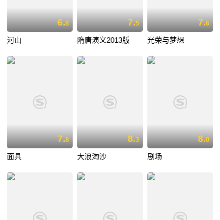
6.
7.
7.
8
5
6
河山
隋唐演义2013版
光荣与梦想
7.
8.
8.
8
3
0
面具
大浪淘沙
剧场