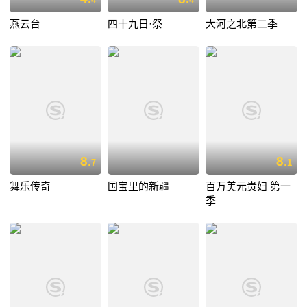
4
4
燕云台
四十九日·祭
大河之北第二季
8.
8.
7
1
舞乐传奇
国宝里的新疆
百万美元贵妇 第一
季