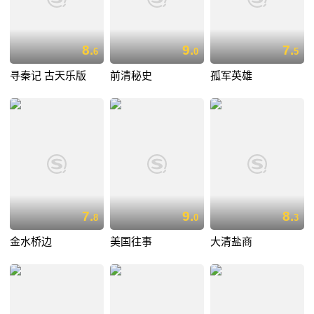
8.
9.
7.
6
0
5
寻秦记 古天乐版
前清秘史
孤军英雄
7.
9.
8.
8
0
3
金水桥边
美国往事
大清盐商