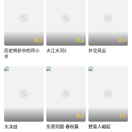
8.
8.
8.
4
8
0
历史转折中的邓小
大江大河2
外交风云
平
9.
7.
4
7
大决战
东周列国·春秋篇
野蛮人崛起