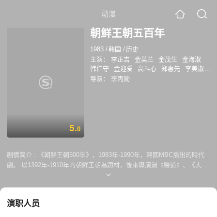
动漫
朝鲜王朝五百年
1983
/
韩国
/
历史
主演：
李正吉
金英兰
金茂生
金海淑
韩仁守
金迎爱
高斗心
郑惠先
李美淑
崔明吉
金惠子
柳仁村
崔尚勋
赵卿焕
导演：
李丙勋
李惠淑
李熙道
元美京
樸順愛
钱忍和
康石雨
李德华
甄美里
崔秀宗
金容建
李辉香
蔡时那
崔真实
金喜爱
林东真
严侑信
5.
0
剧情简介 :
《朝鮮王朝500年》，1983年-1990年，韓國MBC播出的時代
劇。 以1392年-1910年的朝鮮王朝為題材，後來導演過《醫道》、《大長
今》、《李祘》的李丙勳，出任本片導演，MBC（文化廣播）製作。主要
演員有崔秀宗、錢忍和、崔真實。 本作一共11部 1983年 《楸洞宮大人》
出演：李政吉（太宗李芳遠）、金茂生（太祖李成桂）、金英蘭（元敬王
演职人员
后）、金海淑（定安王后）、李豪宰（鄭道傳） 1983年-1984年 《樹大根
深》 出演：漢仁守（世宗李祹）、金姈愛（昭憲王后）、吉用祐（蔣英