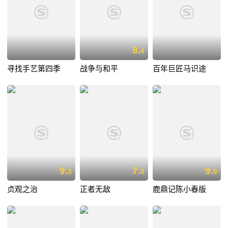
8.
4
寻找手艺第四季
战争与和平
百年巨匠马识途
9.
7.
9.
3
8
0
贞观之治
正者无敌
鹿鼎记陈小春版