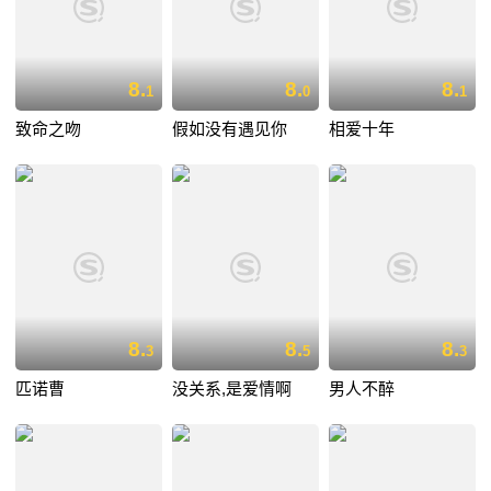
8.
8.
8.
1
0
1
致命之吻
假如没有遇见你
相爱十年
8.
8.
8.
3
5
3
匹诺曹
没关系,是爱情啊
男人不醉