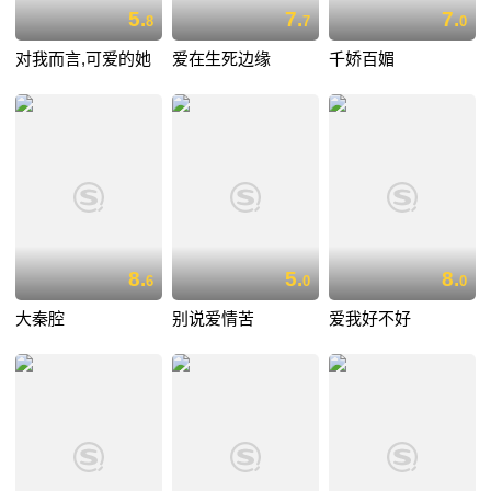
5.
7.
7.
8
7
0
对我而言,可爱的她
爱在生死边缘
千娇百媚
8.
5.
8.
6
0
0
大秦腔
别说爱情苦
爱我好不好