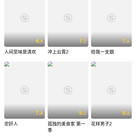
4.
7.
7.
9
7
6
人间至味是清欢
冲上云霄2
给我一支烟
7.
9.
8.
8
1
2
忠奸人
孤独的美食家 第一
花样男子2
季