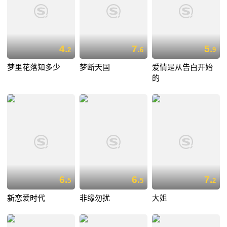
4.
7.
5.
2
6
9
梦里花落知多少
梦断天国
爱情是从告白开始
的
6.
6.
7.
5
5
2
新恋爱时代
非缘勿扰
大姐