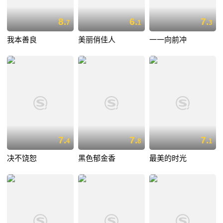
8.
6.
7.
7
1
3
我本善良
美丽俏佳人
一一向前冲
7.
7.
7.
4
8
1
决不饶恕
黑色郁金香
最美的时光