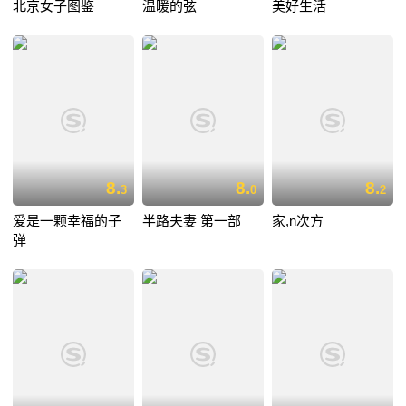
北京女子图鉴
温暖的弦
美好生活
8.
8.
8.
3
0
2
爱是一颗幸福的子
半路夫妻 第一部
家,n次方
弹