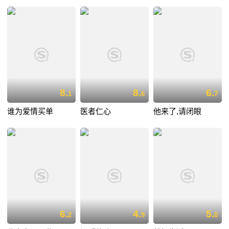
8.
8.
6.
1
6
7
谁为爱情买单
医者仁心
他来了,请闭眼
6.
4.
5.
2
9
0