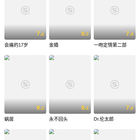
7.
8.
7.
6
5
8
会痛的17岁
金婚
一吻定情第二部
8.
8.
7.
2
6
6
蜗居
永不回头
Dr.伦太郎