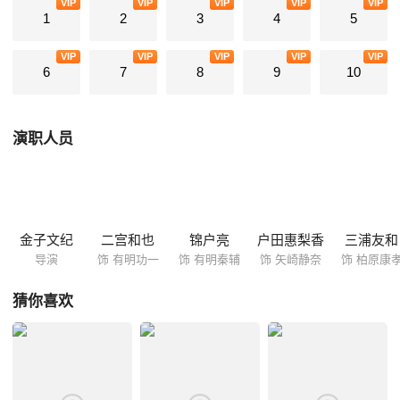
VIP
VIP
VIP
VIP
VIP
三兄妹立誓一定要把当年杀害父母的凶手抓出来。 他们没想到，最大的误
1
2
3
4
5
算来自于妹妹的恋爱。
VIP
VIP
VIP
VIP
VIP
6
7
8
9
10
演职人员
金子文纪
二宫和也
锦户亮
户田惠梨香
三浦友和
导演
饰 有明功一
饰 有明秦辅
饰 矢崎静奈
饰 柏原康
猜你喜欢