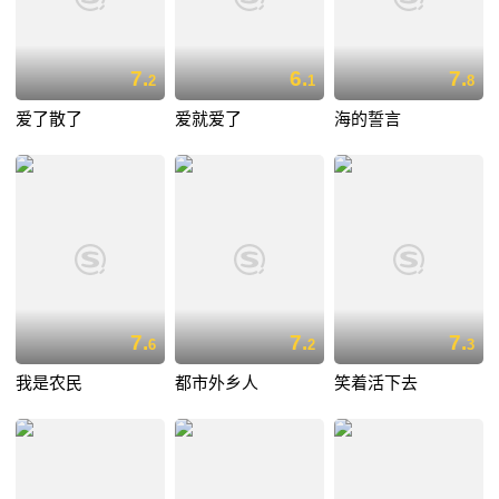
7.
6.
7.
2
1
8
爱了散了
爱就爱了
海的誓言
7.
7.
7.
6
2
3
我是农民
都市外乡人
笑着活下去