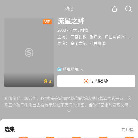
动漫
流星之绊
VIP
2008
/
日本
/
剧情
主演：
二宫和也
锦户亮
户田惠梨香
三浦
导演：
金子文纪
石井康晴
哔哩哔哩
8.
立即播放
4
剧情简介 :
1993年，以“林氏盖饭”做招牌菜的饭店里有着幸福的一家，这
晚三个孩子偷偷出去看流星躲过了灭门的惨案，当他们回来时发现父母已
被刺杀身亡。 到了2008年，大哥有明功一（二宫和也 Kazunari Ninomiya
饰）在一家料理店打工，却不肯为客人再做一次家传的“林氏盖饭”；二弟
泰辅（锦户亮 Ryo Nishikido 饰）和妹妹静奈（户田惠梨香 Erika Toda
选集
共10集
饰）在东京共租一个房间。三人的生活都有点吊儿郎当，是当年惨案以及
相依为命成长的童年的后遗症。眼看到11月就会过了案件诉讼期了，他们