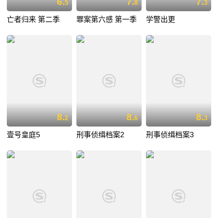
6.
7.
7.
5
8
3
亡者归来 第二季
罪案第六感 第一季
学警出更
8.
8.
8.
2
6
3
壹号皇庭5
刑事侦缉档案2
刑事侦缉档案3