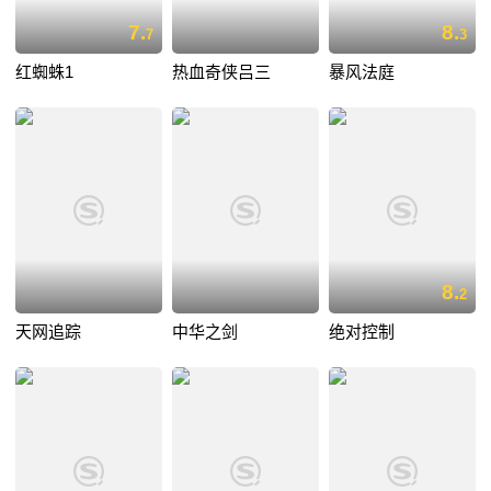
7.
8.
7
3
红蜘蛛1
热血奇侠吕三
暴风法庭
8.
2
天网追踪
中华之剑
绝对控制