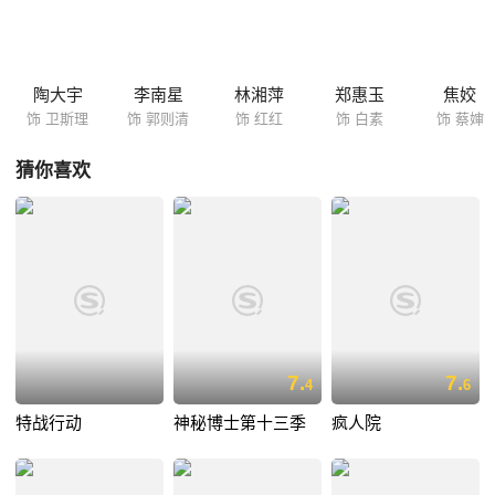
认识了温宝裕（周初明饰演）至裕莫名其妙卷入一宗连环凶杀害。凶手的
杀人手法与女小说家贝梦丹（陈丽贞饰演）所写的小说相似，难道凶手是
梦丹？还是宝裕？天书、占卜。算命。可以预知命运。这是江湖术上骗人
的技俩。还是真的可以知道过去与未来？人的命运不是掌握在自己的手上
陶大宇
李南星
林湘萍
郑惠玉
焦姣
吗？又难道一切都是注定的？
饰 卫斯理
饰 郭则清
饰 红红
饰 白素
饰 蔡婶
猜你喜欢
7.
7.
4
6
特战行动
神秘博士第十三季
疯人院