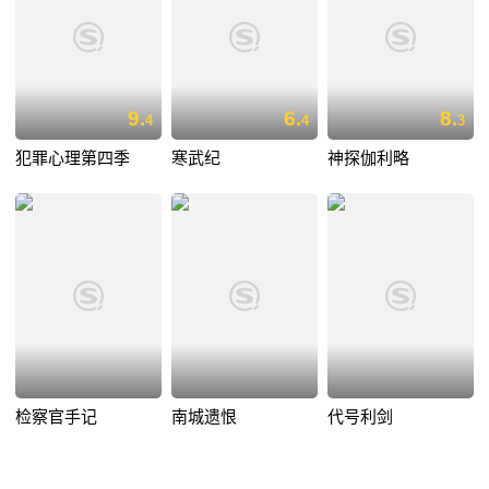
9.
6.
8.
4
4
3
犯罪心理第四季
寒武纪
神探伽利略
检察官手记
南城遗恨
代号利剑