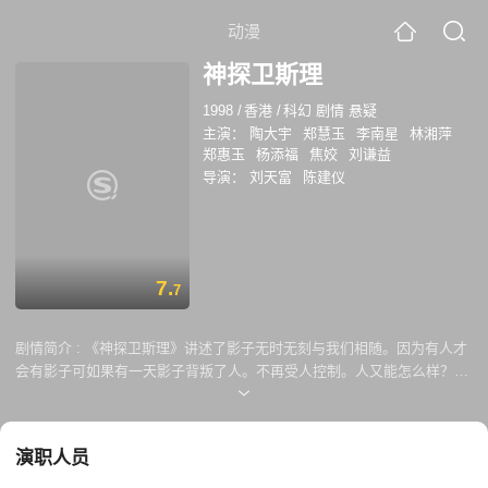
动漫
神探卫斯理
1998
/
香港
/
科幻 剧情 悬疑
主演：
陶大宇
郑慧玉
李南星
林湘萍
郑惠玉
杨添福
焦姣
刘谦益
导演：
刘天富
陈建仪
7.
7
剧情简介 :
《神探卫斯理》讲述了影子无时无刻与我们相随。因为有人才
会有影子可如果有一天影子背叛了人。不再受人控制。人又能怎么样？一
块是不起眼的木炭与影子又有任何关系吗？ 故事从卫斯理（陶大宇饰演）
家中来了一个奇怪的客人开始他要求卫斯坦帮他摆脱影子可他随即被杀害
是谁下的着手？动机又是什么？卫斯理与白素（郑惠玉饰演）因影子的事
演职人员
件而认识。他们会换出火花吗？卫斯理的表妹一红红（林湘萍饰演）心生
酷意想找影子出来破坏他们。她会成功吗？ 另一方面。红红通过网际网络