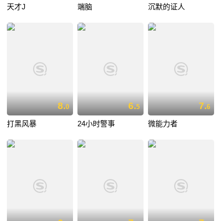
天才J
端脑
沉默的证人
8.
6.
7.
0
5
6
打黑风暴
24小时警事
微能力者