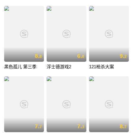
8.
6.
9.
8
8
2
黑色孤儿 第三季
浮士德游戏2
121枪杀大案
7.
7.
8.
7
3
7