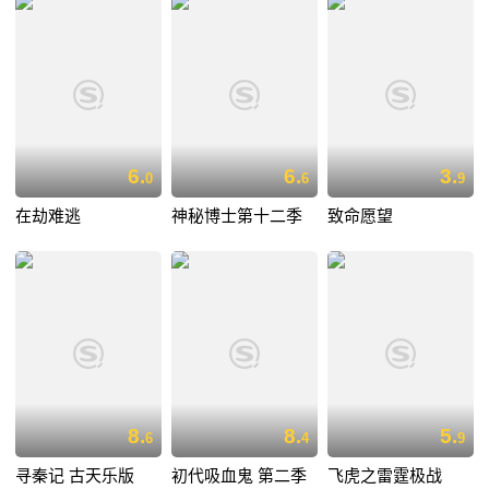
6.
6.
3.
0
6
9
在劫难逃
神秘博士第十二季
致命愿望
8.
8.
5.
6
4
9
寻秦记 古天乐版
初代吸血鬼 第二季
飞虎之雷霆极战