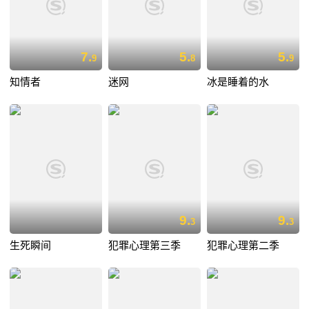
7.
5.
5.
9
8
9
知情者
迷网
冰是睡着的水
9.
9.
3
3
生死瞬间
犯罪心理第三季
犯罪心理第二季