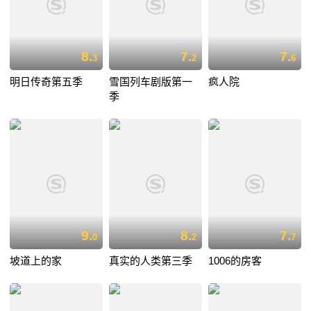
8.
7.
7.
3
2
6
明日传奇第五季
雪国列车剧版第一
疯人院
季
9.
8.
7.
0
2
7
坡道上的家
真实的人类第三季
1006的房客