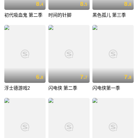
8.
8.
8.
4
5
8
初代吸血鬼 第二季
时间的针脚
黑色孤儿 第三季
6.
7.
7.
8
7
8
浮士德游戏2
闪电侠 第二季
闪电侠第一季