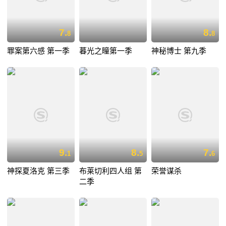
7.
8.
8
8
罪案第六感 第一季
暮光之瞳第一季
神秘博士 第九季
9.
8.
7.
1
5
6
神探夏洛克 第三季
布莱切利四人组 第
荣誉谋杀
二季