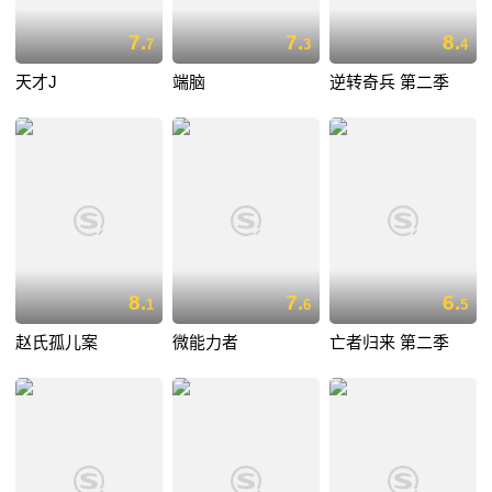
7.
7.
8.
7
3
4
天才J
端脑
逆转奇兵 第二季
8.
7.
6.
1
6
5
赵氏孤儿案
微能力者
亡者归来 第二季