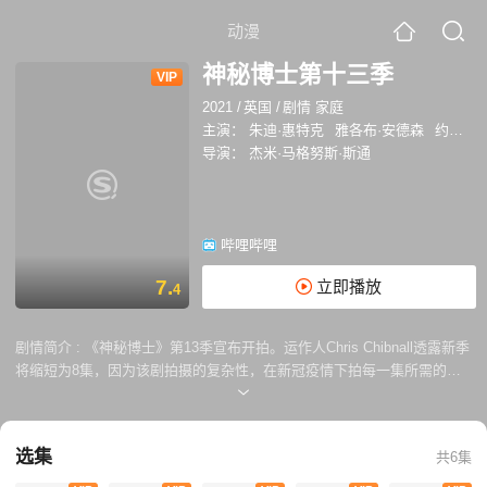
动漫
神秘博士第十三季
VIP
2021
/
英国
/
剧情 家庭
主演：
朱迪·惠特克
雅各布·安德森
约翰·毕晓普
导演：
杰米·马格努斯·斯通
哔哩哔哩
7.
立即播放
4
剧情简介 :
《神秘博士》第13季宣布开拍。运作人Chris Chibnall透露新季
将缩短为8集，因为该剧拍摄的复杂性，在新冠疫情下拍每一集所需的时
间延长了，“不过《神秘博士》的雄心、幽默、乐趣和惊吓是不会少的。如
今对全世界来说充满考验，但博士从不逃避挑战”。
选集
共6集