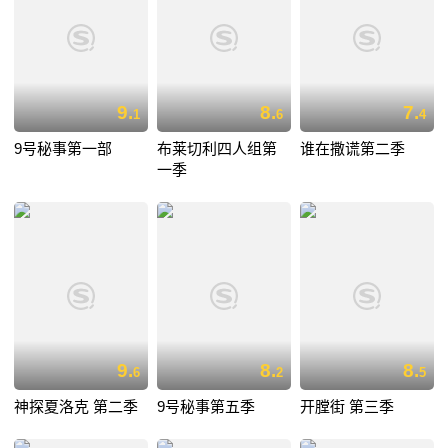
9.
8.
7.
1
6
4
9号秘事第一部
布莱切利四人组第
谁在撒谎第二季
一季
9.
8.
8.
6
2
5
神探夏洛克 第二季
9号秘事第五季
开膛街 第三季