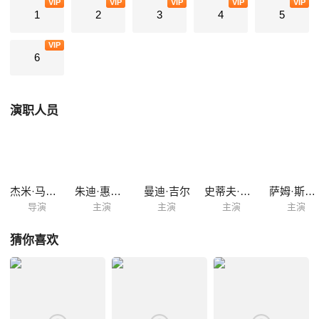
VIP
VIP
VIP
VIP
VIP
1
2
3
4
5
VIP
6
演职人员
杰米·马格努斯·斯通
朱迪·惠特克
曼迪·吉尔
史蒂夫·奥拉姆
萨姆·斯普卢尔
导演
主演
主演
主演
主演
猜你喜欢