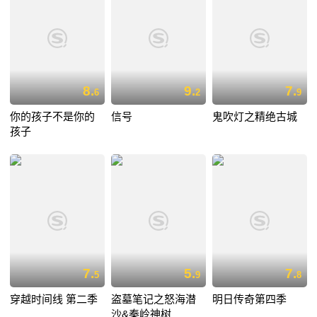
8.
9.
7.
6
2
9
你的孩子不是你的
信号
鬼吹灯之精绝古城
孩子
7.
5.
7.
5
9
8
穿越时间线 第二季
盗墓笔记之怒海潜
明日传奇第四季
沙&秦岭神树