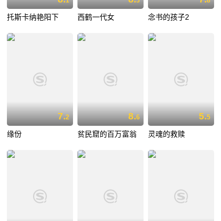
1
3
8
托斯卡纳艳阳下
西鹤一代女
念书的孩子2
7.
8.
5.
2
6
5
缘份
贫民窟的百万富翁
灵魂的救赎