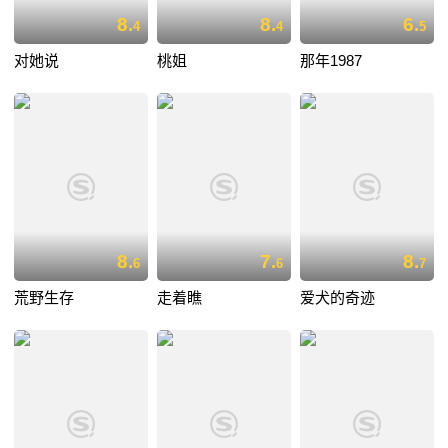
8.
8.
6.
4
4
5
对她说
桃姐
那年1987
8.
7.
8.
6
6
7
荒野生存
走着瞧
爱犬的奇迹