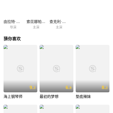
此加入了黑帮，替其卖命。一次偶然中，基误杀了黑帮老大的侄子，因此
而陷入了巨大的危机之中。
由拉特·史帕克
索芘娜帕·崇帕尼
查克利·彦纳姆
导演
主演
主演
猜你喜欢
9.
6.
8.
3
9
3
海上钢琴师
最初的梦想
垫底辣妹