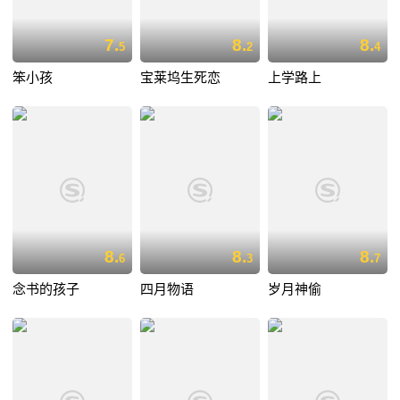
7.
8.
8.
5
2
4
笨小孩
宝莱坞生死恋
上学路上
8.
8.
8.
6
3
7
念书的孩子
四月物语
岁月神偷