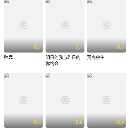
8.
7.
8.
6
7
6
赎罪
明日的我与昨日的
荒岛余生
你约会
8.
8.
6.
2
8
9