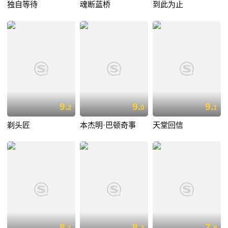
独自等待
魂断蓝桥
到此为止
9.
9.
9.
2
0
1
剃头匠
本杰明·巴顿奇事
天堂回信
8.
8.
7.