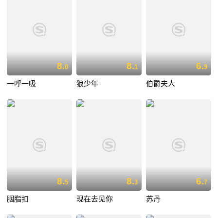
8.
8.
6.
0
1
9
一呼一吸
狼少年
伯爵夫人
8.
8.
6.
5
3
7
胭脂扣
现在去见你
苏丹