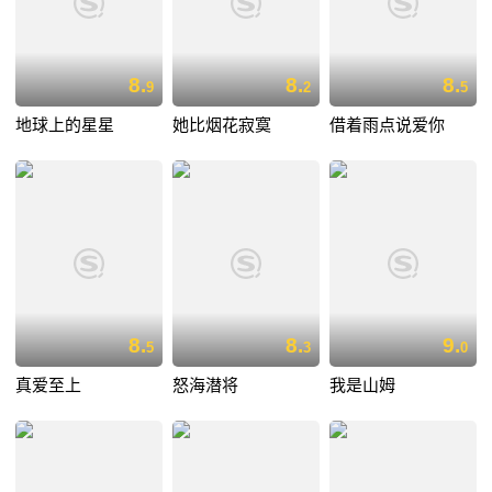
8.
8.
8.
9
2
5
地球上的星星
她比烟花寂寞
借着雨点说爱你
8.
8.
9.
5
3
0
真爱至上
怒海潜将
我是山姆