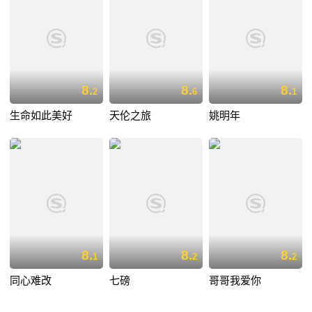
8.
8.
8.
2
6
1
生命如此美好
天伦之旅
姚明年
8.
8.
8.
1
2
2
同心难改
七磅
哥哥我爱你