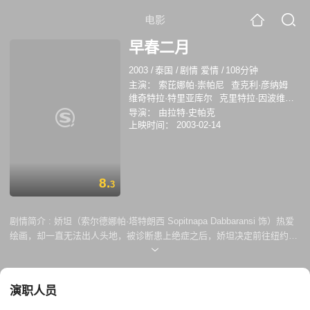
电影
早春二月
2003
/
泰国
/
剧情 爱情
/
108分钟
主演：
索芘娜帕·崇帕尼
查克利·彦纳姆
维奇特拉·特里亚库尔
克里特拉·因波维吉
特
陈明李
JoeS.Lee
BowieFua
导演：
由拉特·史帕克
GeoffKole
EugeneLeong
RaajivKumar
上映时间：
2003-02-14
AbdasSamad
BobSenkewicz
Joe S.
Lee
Man X Yim
Bowie Fua
Geoff Kole
Eugene Leong
8.
3
剧情简介 :
娇坦（索尔德娜帕·塔特朗西 Sopitnapa Dabbaransi 饰）热爱
绘画，却一直无法出人头地，被诊断患上绝症之后，娇坦决定前往纽约，
换一换心情。在纽约，娇坦不幸的遭遇了车祸，就此结识了善良的泰国青
年基（威吉拉·达利亚昆 Vichitra Triyakul 饰），车祸令娇坦失去了所有的
记忆，她唯一记得的，只有绘画，自觉着理应为此负责的基决定帮助娇坦
演职人员
找回她的记忆。 随着时间的推移，娇坦和基之间渐渐产生了真挚的感情，
然而，基厌早已经倦了在纽约颠沛流离的生活，一心想要回到泰国，并为