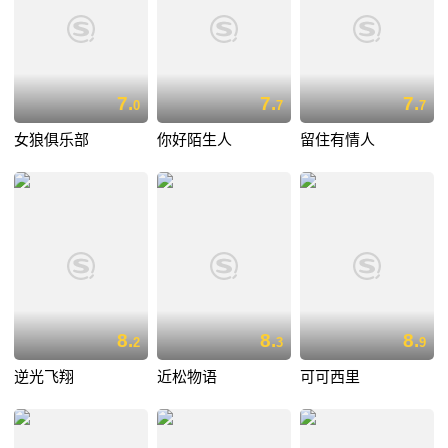
7.
7.
7.
0
7
7
女狼俱乐部
你好陌生人
留住有情人
8.
8.
8.
2
3
9
逆光飞翔
近松物语
可可西里