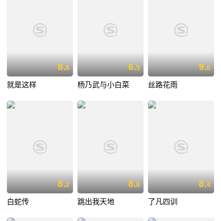
8.
6.
9.
8
5
0
就是这样
杨乃武与小白菜
丝路花雨
8.
8.
8.
2
8
4
白蛇传
跳出我天地
了凡四训