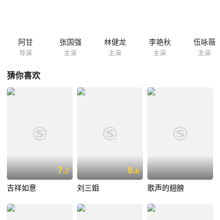
消失，恐怖可怕的经历，将带给来自文明世界的剧组成员永生难忘的回
忆……
阿甘
张国强
林健龙
李艳秋
伍咏薇
导演
主演
主演
主演
主演
猜你喜欢
7.
8.
7
6
吉祥如意
刘三姐
歌声的翅膀