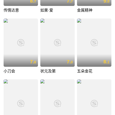
8.
7.
9.
7
7
0
传情达意
如果·爱
金属精神
7.
7.
8.
8
0
1
小刀会
状元及第
五朵金花