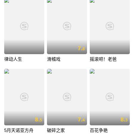
7.
8
律动人生
滑稽戏
摇滚吧！老爸
8.
7.
8.
5
4
3
5月天诺亚方舟
破碎之家
百花争艳