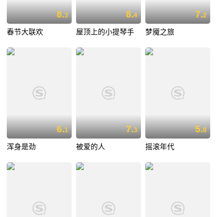
8.
8.
7.
3
4
2
春节大联欢
屋顶上的小提琴手
梦魇之旅
6.
7.
5.
1
3
8
浑身是劲
被爱的人
摇滚年代