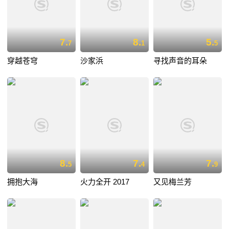
7.
8.
5.
7
1
5
穿越苍穹
沙家浜
寻找声音的耳朵
8.
7.
7.
5
4
9
拥抱大海
火力全开 2017
又见梅兰芳