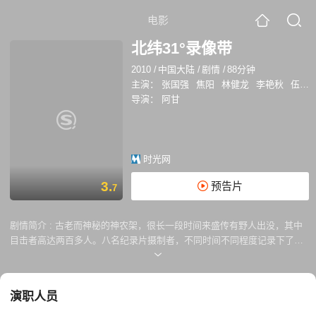
电影
北纬31°录像带
2010
/
中国大陆
/
剧情
/
88分钟
主演：
张国强
焦阳
林健龙
李艳秋
伍咏薇
导演：
阿甘
时光网
3.
预告片
7
剧情简介 :
古老而神秘的神农架，很长一段时间来盛传有野人出没，其中
目击者高达两百多人。八名纪录片摄制者，不同时间不同程度记录下了惊
人的一幕。某制作方受英国某公司所托，要拍摄一部关于神农架的纪录片
《北纬31度录像带》，制作方为此专门招募了来自海内外的导演、录音
师、文史学者等工作人员。人员敲定之后，这支迷你剧组载歌载舞踏上了
演职人员
旅程。他们拍摄了沿途绝美的自然风光，还深入到村落之中，听村民们讲
述神秘的野人的传说。 随着探索之路的继续，摄制组成员的轻松表情渐渐