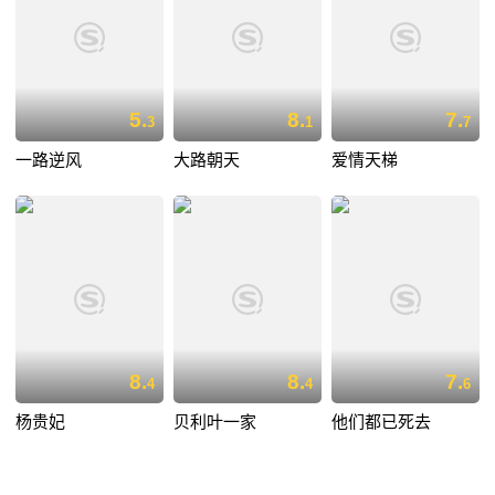
5.
8.
7.
3
1
7
一路逆风
大路朝天
爱情天梯
8.
8.
7.
4
4
6
杨贵妃
贝利叶一家
他们都已死去