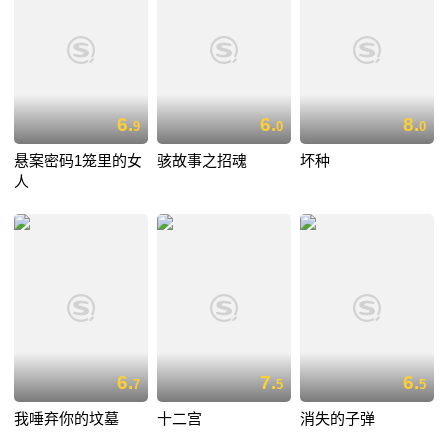
6.
6.
8.
9
0
0
悬案密码1笼里的女
骇故事之招魂
坏种
人
6.
7.
6.
7
5
5
我唾弃你的坟墓
十二宫
消失的子弹