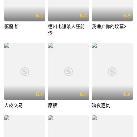
6.
6.
6.
1
8
5
驱魔者
德州电锯杀人狂前
我唾弃你的坟墓2
传
5.
6.
6.
7
2
8
人皮交易
摩根
暗夜逐仇