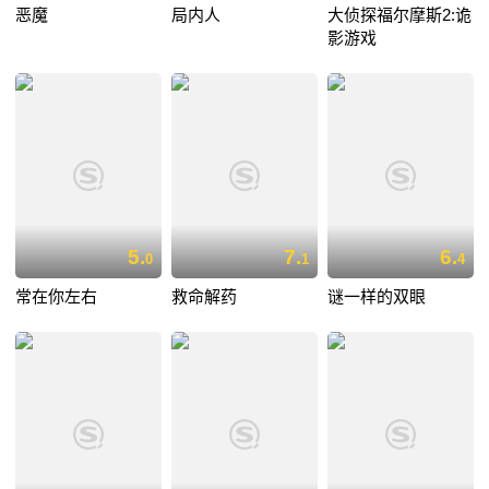
恶魔
局内人
大侦探福尔摩斯2:诡
影游戏
5.
7.
6.
0
1
4
常在你左右
救命解药
谜一样的双眼