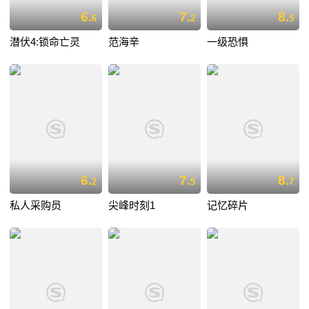
6.
7.
8.
6
2
5
潜伏4:锁命亡灵
范海辛
一级恐惧
6.
7.
8.
2
5
7
私人采购员
尖峰时刻1
记忆碎片