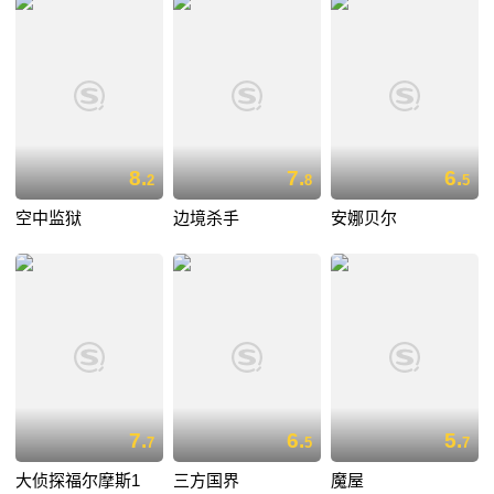
8.
7.
6.
2
8
5
空中监狱
边境杀手
安娜贝尔
7.
6.
5.
7
5
7
大侦探福尔摩斯1
三方国界
魔屋