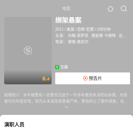
电影
绑架悬案
2011
/
美国
/
恐怖 犯罪
/
108分钟
主演：
约翰·库萨克
詹妮弗·卡朋特
达拉斯·罗伯特斯
导演：
摩根·奥尼尔
豆瓣
6.
预告片
4
剧情简介 :
水牛城警局一名警员沉迷于一件多年悬而未决的凶杀案。失踪
者均为年轻女性，因为从未发现受害者尸体，警局终止了案件调查。当警
员的女儿失踪后，警员放弃一切，发誓要找到女儿....
演职人员