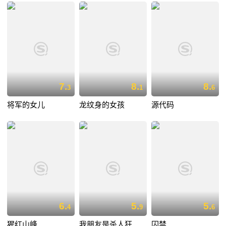
7.
8.
8.
3
1
6
将军的女儿
龙纹身的女孩
源代码
6.
5.
5.
4
9
6
猩红山峰
我朋友是杀人狂
囚禁