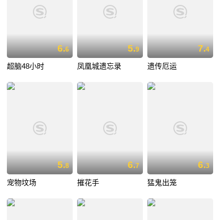
6.
5.
7.
6
9
4
超脑48小时
凤凰城遗忘录
遗传厄运
5.
6.
6.
8
7
3
宠物坟场
摧花手
猛鬼出笼