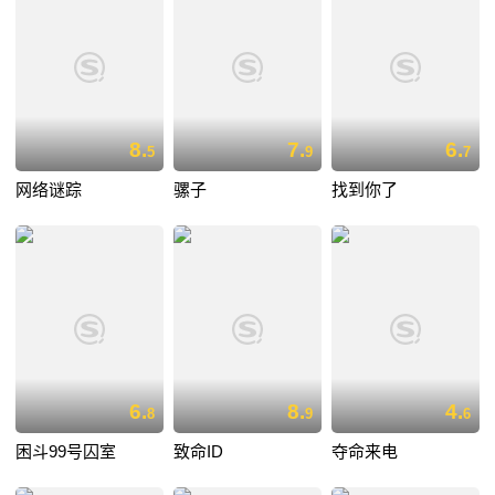
8.
7.
6.
5
9
7
网络谜踪
骡子
找到你了
6.
8.
4.
8
9
6
困斗99号囚室
致命ID
夺命来电