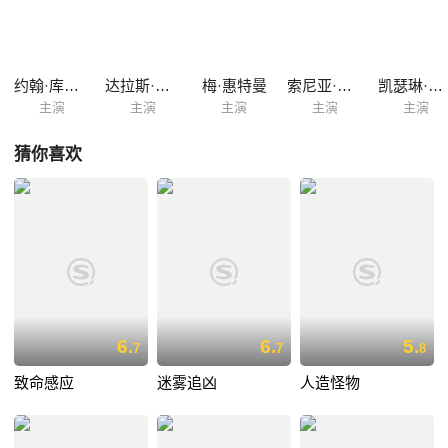
约翰·库萨克
达拉斯·罗伯特斯
梅·惠特曼
索尼亚·瓦格尔
凯瑟琳·沃特斯顿
主演
主演
主演
主演
主演
猜你喜欢
6.
6.
5.
7
7
8
致命感应
迷雾追凶
人造怪物