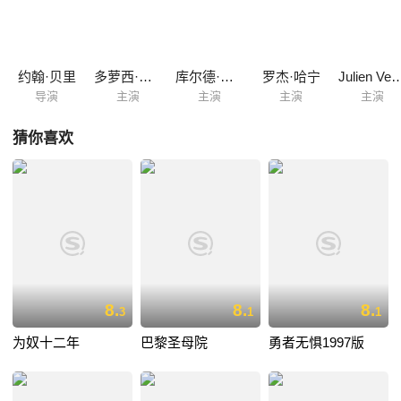
约翰·贝里
多萝西·丹德里奇
库尔德·于尔根斯
罗杰·哈宁
Julien Ver
导演
主演
主演
主演
主演
猜你喜欢
8.
8.
8.
3
1
1
为奴十二年
巴黎圣母院
勇者无惧1997版