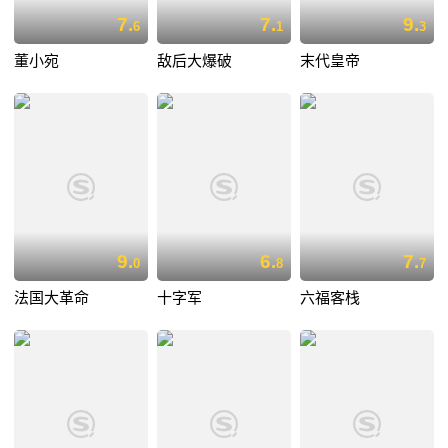
7.
7.
9.
6
1
3
董小宛
敌后大爆破
末代皇帝
9.
6.
7.
0
8
7
法国大革命
十字军
六福客栈