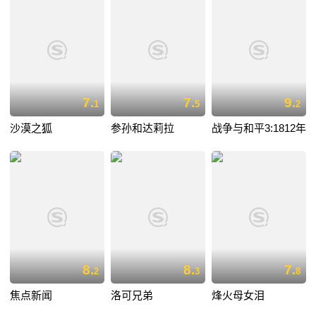
7.
7.
9.
1
5
2
沙漠之狐
参孙和达莉拉
战争与和平3:1812年
8.
8.
7.
2
3
8
焦点新闻
洛可兄弟
烽火母女泪