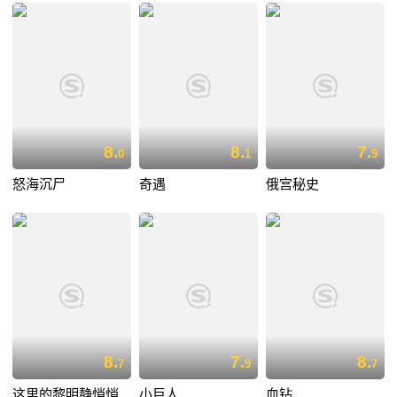
8.
8.
7.
0
1
9
怒海沉尸
奇遇
俄宫秘史
8.
7.
8.
7
9
7
这里的黎明静悄悄
小巨人
血钻