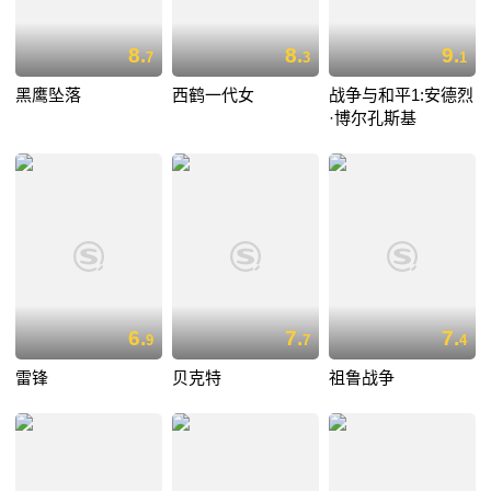
8.
8.
9.
7
3
1
黑鹰坠落
西鹤一代女
战争与和平1:安德烈
·博尔孔斯基
6.
7.
7.
9
7
4
雷锋
贝克特
祖鲁战争