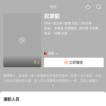
电影
奴隶船
1958
/
意大利
/
剧情 历史
/
104分钟
主演：
多萝西·丹德里奇
库尔德·于尔根斯
导演：
约翰·贝里
搜狐
7.
立即播放
3
剧情简介 :
非洲某一黑人部落酋长把他部族里的一些黑人当作商品，与白
人船长交换枪枝与酒。黑人武士塔曼果与其他黑人一起，在船上被戴上镣
铐，倍受虐待。塔曼果忍无可忍，遂动员黑人同胞反抗。他亲手扼死了鞭
打他们的白人。黑人奴隶们叫着“白人只能卖活人，不能卖死人”而起义
了。白人船长无计可施，只能用炮把他们轰死，以承认失败而告终。...
演职人员