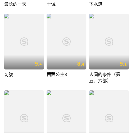
最长的一天
十诫
下水道
9.
8.
9.
4
4
1
切腹
茜茜公主3
人间的条件（第
五、六部）