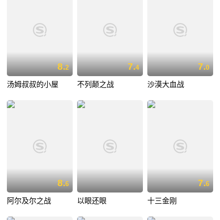
8.
7.
7.
2
4
0
汤姆叔叔的小屋
不列颠之战
沙漠大血战
8.
7.
6
6
阿尔及尔之战
以眼还眼
十三金刚