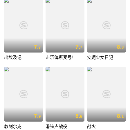
7.
7.
8.
7
7
0
出埃及记
击沉俾斯麦号！
安妮少女日记
7.
8.
8.
9
6
1
敦刻尔克
滑铁卢战役
战火