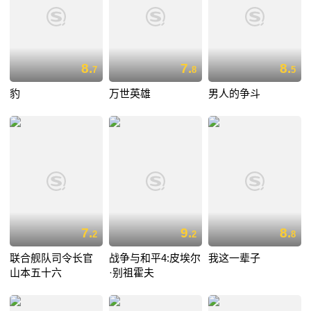
8.
7.
8.
7
8
5
豹
万世英雄
男人的争斗
7.
9.
8.
2
2
8
联合舰队司令长官
战争与和平4:皮埃尔
我这一辈子
山本五十六
·别祖霍夫