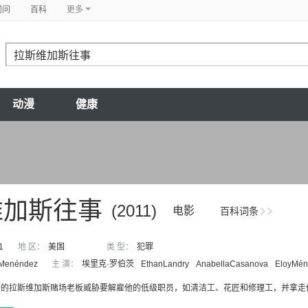
问问
百科
更多
动漫
健康
维加斯往事
(2011)
电影
百科词条
1
地 区：
美国
类 型：
犯罪
 Menéndez
主 演：
埃里克·罗伯茨
EthanLandry
AnabellaCasanova
EloyMén
婪的拉斯维加斯赌场老板威胁要解雇他的低级职员，如清洁工、花匠和修理工，并拿走