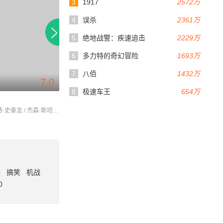
3
1917
2572万
4
误杀
2361万
5
绝地战警：疾速追击
2229万
6
多力特的奇幻冒险
1693万
7
八佰
1432万
7.0
6.6
110分钟
8
极速车王
654万
炮弹专家
本丢彼拉多
西尔维斯特·史泰龙 / 杰森·斯坦森 / 李连杰
西尔维斯特·史泰龙 / 莎朗·斯通 / 詹姆斯·伍兹
番
搞笑
机战
0