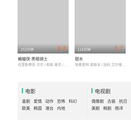
9.2
5.7
152分钟
114分钟
蝙蝠侠:黑暗骑士
甜水
克里斯蒂安·贝尔 / 希斯·莱杰 / 艾伦·艾克哈特
埃弗里特·奥斯本 / 加利·艾尔维斯 / 埃里克·罗伯茨
电影
电视剧
喜剧
爱情
动作
恐怖
科幻
偶像剧
古装
抗日
欧美
韩国
港台
内地
美剧
韩剧
杨洋