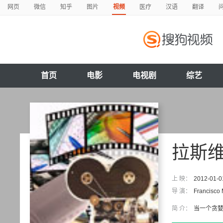
网页
微信
知乎
图片
视频
医疗
汉语
翻译
首页
电影
电视剧
综艺
拉斯
上 映：
2012-01-0
导 演：
Francisco
简 介：
当一个贪