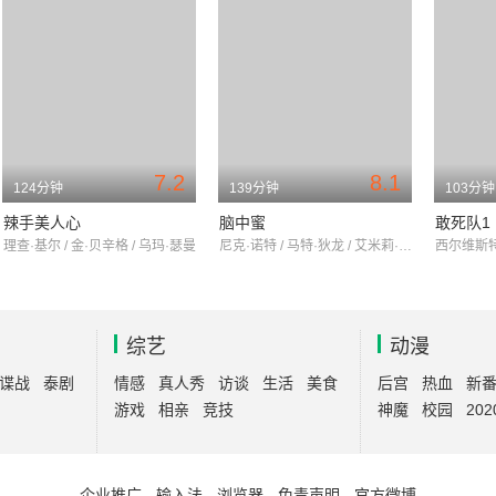
7.2
8.1
124分钟
139分钟
103分钟
辣手美人心
脑中蜜
敢死队1
理查·基尔 / 金·贝辛格 / 乌玛·瑟曼
尼克·诺特 / 马特·狄龙 / 艾米莉·莫迪默
综艺
动漫
谍战
泰剧
情感
真人秀
访谈
生活
美食
后宫
热血
新
游戏
相亲
竞技
神魔
校园
202
企业推广
-
输入法
-
浏览器
-
免责声明
-
官方微博