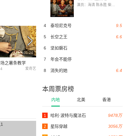
演员：海清 陈永胜 柴烨 王玥婷 万国鹏 美朵达瓦 赵瑞婷 罗解艳 郭莉娜 潘家艳
4
泰坦尼克号
9.5
5
长空之王
6.6
6
坚如磐石
01:24
01:43
7
年会不能停
赌场之薯条教学
比碟中谍还反转
爱奇艺
爱奇艺
24
2017-10-24
8
消失的她
6.4
本周票房榜
内地
北美
香港
1
哈利·波特与魔法石
9478万
2
星际穿越
3056万