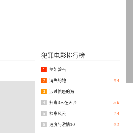
犯罪电影排行榜
1
坚如磐石
2
消失的她
6.4
3
涉过愤怒的海
4
扫毒3人在天涯
5.9
5
检察风云
4.4
6
速度与激情10
6.1