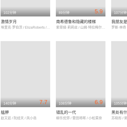
5.9
102分钟
89分钟
107分钟
激情岁月
南希德鲁和隐藏的楼梯
我朋友
埃里克·罗伯茨 / ElizaRoberts / JennyHutton
索菲娅·莉莉丝 / 山姆·特拉梅尔 / 劳拉·威金斯
7.7
6.9
140分钟
108分钟
105分钟
艋舺
错乱的一代
黑处有
赵又廷 / 阮经天 / 凤小岳
柳乐优弥 / 菅田将晖 / 小松菜奈
苏晓彤 / 