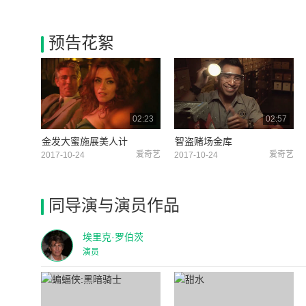
预告花絮
02:23
02:57
金发大蜜施展美人计
智盗赌场金库
爱奇艺
爱奇艺
2017-10-24
2017-10-24
同导演与演员作品
埃里克·罗伯茨
演员