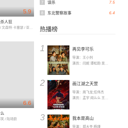
7
误杀
7.5
5.9
8
东北警察故事
6.4
是杀人狂
罗斯·林奇 / 文森特·卡塞瑟 / 亚历克斯·沃尔夫
热播榜
1
再见李可乐
导演：王小列
演员：闫妮 谭松韵 吴京 蒋龙 赵小棠 冯雷 李虎城 平安 小七 小可乐
2
画江湖之天罡
导演：周飞龙;任伟杰
演员：孟宇 阎么么 王凯 郭政建 阎萌萌 杨默 高枫 齐斯伽 刘芊含 马程
6.6
什么
3
我本是高山
郭笑 / 陆琦蔚
导演：郑大圣;杨瑾