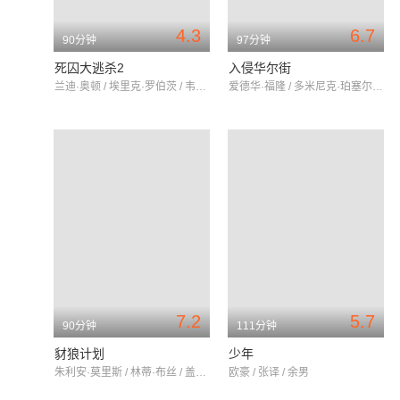
4.3
6.7
90分钟
97分钟
死囚大逃杀2
入侵华尔街
兰迪·奥顿 / 埃里克·罗伯茨 / 韦斯·斯塔迪
爱德华·福隆 / 多米尼克·珀塞尔 / 埃里克·罗伯茨
7.2
5.7
90分钟
111分钟
豺狼计划
少年
朱利安·莫里斯 / 林蒂·布丝 / 盖瑞·科尔
欧豪 / 张译 / 余男