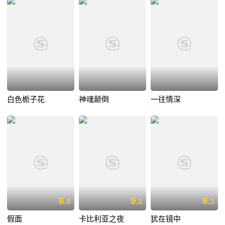
白色栀子花
神魂颠倒
一往情深
8.
9.
8.
8
1
3
假面
卡比利亚之夜
犹在镜中