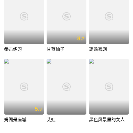
8.
7
拳击练习
甘蓝仙子
离婚喜剧
5.
8
妈阁是座城
艾娃
黑色风景里的女人