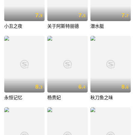
7.
7.
7.
9
5
7
小丑之夜
关于阿斯特丽德
潜水艇
8.
6.
8.
3
4
6
永恒记忆
杨贵妃
秋刀鱼之味