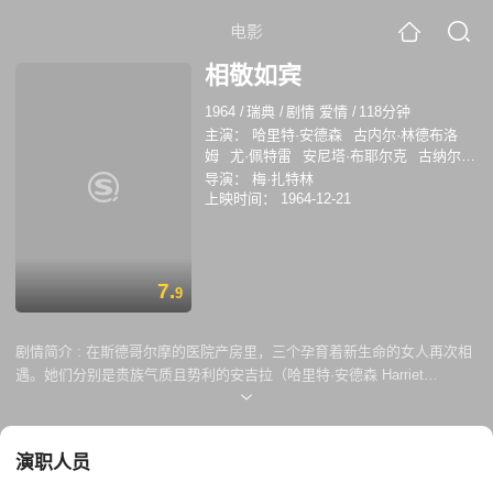
电影
相敬如宾
1964
/
瑞典
/
剧情 爱情
/
118分钟
主演：
哈里特·安德森
古内尔·林德布洛
姆
尤·佩特雷
安尼塔·布耶尔克
古纳尔·
布约恩施特兰德
伊娃·达尔贝克
简·马尔
导演：
梅·扎特林
姆斯
Brje Mellvig
斯滕·伦纳特
Toivo
上映时间：
1964-12-21
Pawlo
7.
9
剧情简介 :
在斯德哥尔摩的医院产房里，三个孕育着新生命的女人再次相
遇。她们分别是贵族气质且势利的安吉拉（哈里特·安德森 Harriet
Andersson 饰）、活泼烂漫的艾格达（古内尔·林德布洛姆 Gunnel
Lindblom 饰），以及沉郁忧郁的阿黛勒（尤·佩特雷 Gio Petré 饰）。尽
管她们来自不同的成长背景，却因为即将分娩的时刻而再次汇聚在一起。
演职人员
在等待分娩的过程中，她们年少时期的回忆涌上心头。这些回忆让她们回
想起爱情的复杂性，婚姻中道德禁锢对个人自由的束缚，以及丈夫的压