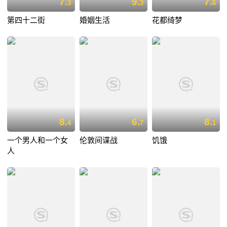
7.
9.
7.
3
3
6
第四十二街
婚姻生活
花都绮梦
8.
6.
8.
4
7
1
一个男人和一个女
伦敦间谍战
饥饿
人