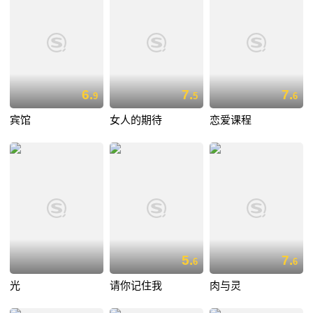
6.
7.
7.
9
5
6
宾馆
女人的期待
恋爱课程
5.
7.
6
6
光
请你记住我
肉与灵