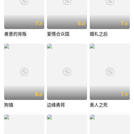
7.
6.
7.
9
6
6
善意的背叛
爱情合众国
婚礼之后
8.
7.
4
9
狗镇
边缘勇将
美人之死