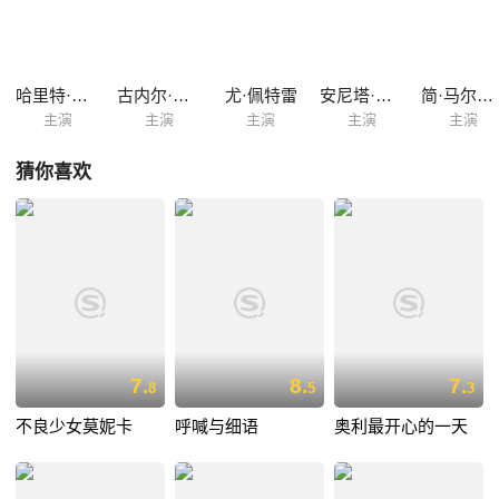
迫。同时，她们也不禁思考女性在社会中所承担的宿命和被赋予的角色。
故事穿梭于当下和回忆之间，时而展现出豪华宅邸中欢快宴席的场景，时
而沉浸于待产室里的痛苦与无助。这些场景交织在一起，呈现了婚姻和伴
侣关系中所面临的各种困境和挑战。
哈里特·安德森
古内尔·林德布洛姆
尤·佩特雷
安尼塔·布耶尔克
简·马尔姆斯
主演
主演
主演
主演
主演
猜你喜欢
7.
8.
7.
8
5
3
不良少女莫妮卡
呼喊与细语
奥利最开心的一天