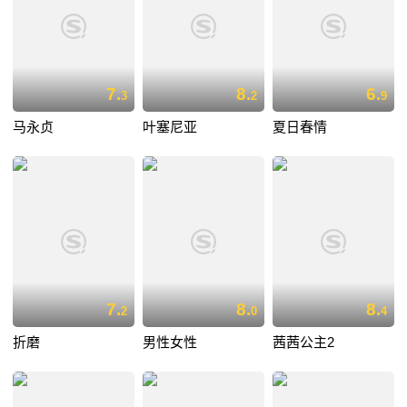
7.
8.
6.
3
2
9
马永贞
叶塞尼亚
夏日春情
7.
8.
8.
2
0
4
折磨
男性女性
茜茜公主2