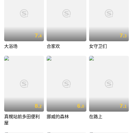
7.
7.
4
3
大浴场
合家欢
女守卫们
8.
6.
7.
2
0
1
真幌站前多田便利
挪威的森林
在路上
屋