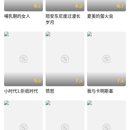
6.
6.
6.
1
2
7
哺乳期的女人
陪安东尼度过漫长
夏美的萤火虫
岁月
5.
7.
7.
0
4
6
小时代1:折纸时代
愤怒
我与卡明斯基