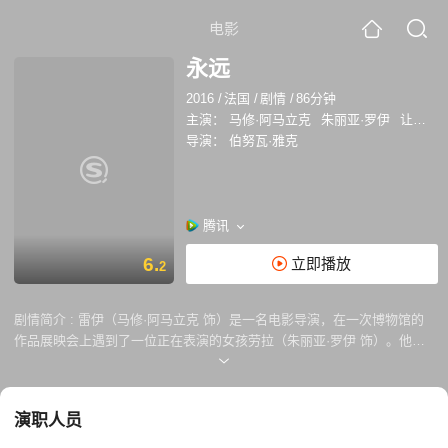
电影
永远
2016
/
法国
/
剧情
/
86分钟
主演：
马修·阿马立克
朱丽亚·罗伊
让娜·巴利巴尔
导演：
伯努瓦·雅克
腾讯
6.
立即播放
2
剧情简介 :
雷伊（马修·阿马立克 饰）是一名电影导演，在一次博物馆的
作品展映会上遇到了一位正在表演的女孩劳拉（朱丽亚·罗伊 饰）。他们
迅速坠入爱河并走入婚姻殿堂，共同生活在一座偏僻的房子里。但没过几
个月，雷伊就死于摩托车事故，剩下劳拉一人。在苦涩而甜蜜的追忆中，
劳拉似乎看到了一个口齿不清的奇怪大男孩，他的面容和身体都是雷伊
演职人员
的。在他的声音中，劳拉似乎听到了自己与雷伊的声音，他们的声音逐渐
融合在一起……