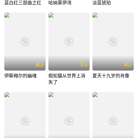
蓝白红三部曲之红
哈纳莱伊湾
淡蓝琥珀
6.
7.
4.
7
4
7
伊斯梅尔的幽魂
假如猫从世界上消
夏天十九岁的肖像
失了