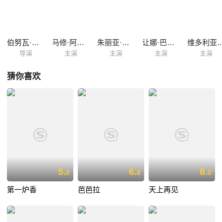
伯努瓦·雅克
马修·阿马立克
朱丽亚·罗伊
让娜·巴利巴尔
维多利亚
导演
主演
主演
主演
主演
猜你喜欢
5.
6.
8.
0
8
0
第一炉香
芭芭拉
天上再见