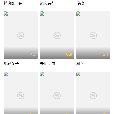
摇滚红与黑
遗忘诗行
冷战
7.
6.
5.
2
5
7
年轻女子
失明恋曲
科洛