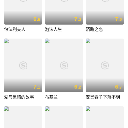
6.
7.
7.
6
3
0
包法利夫人
泡沫人生
陌路之恋
7.
6.
6.
1
2
7
爱与黑暗的故事
布基兰
安昙春子下落不明