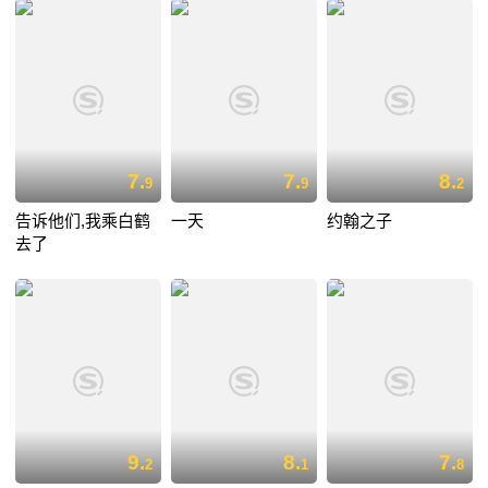
7.
7.
8.
9
9
2
告诉他们,我乘白鹤
一天
约翰之子
去了
9.
8.
7.
2
1
8