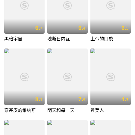
6.
6.
6.
7
4
5
黑暗宇宙
魂断日内瓦
上帝的口袋
8.
7.
4.
1
9
7
穿裘皮的维纳斯
明天和每一天
睡美人