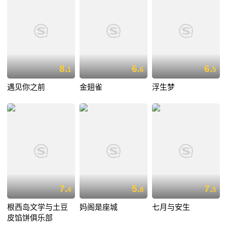
8.
6.
6.
1
6
5
遇见你之前
金翅雀
浮生梦
7.
5.
7.
4
8
5
根西岛文学与土豆
妈阁是座城
七月与安生
皮馅饼俱乐部