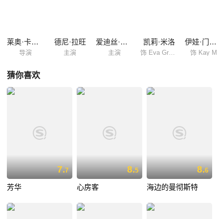
标，从不停歇。 为了追求那些虚无缥缈的东西，为了寻找奥斯卡背后的动
机，这个女人的背后似乎隐藏了太多的玄机。有人知道他的家在哪里么？
有人知道他的家人么？有人知道他什么时候会停下来么？
莱奥·卡拉克斯
德尼·拉旺
爱迪丝·斯考博
凯莉·米洛
伊娃·门德斯
导演
主演
主演
饰 Eva Grace
饰 Kay M
猜你喜欢
7.
8.
8.
7
5
6
芳华
心房客
海边的曼彻斯特