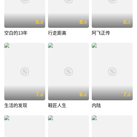
6.
8.
8.
9
4
5
空白的13年
行走距离
阿飞正传
7.
6.
7.
8
6
0
生活的发现
鞋匠人生
内陆