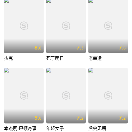
8.
7.
7.
0
3
6
杰克
死于明日
老幸运
9.
7.
7.
0
2
2
本杰明·巴顿奇事
年轻女子
后会无期