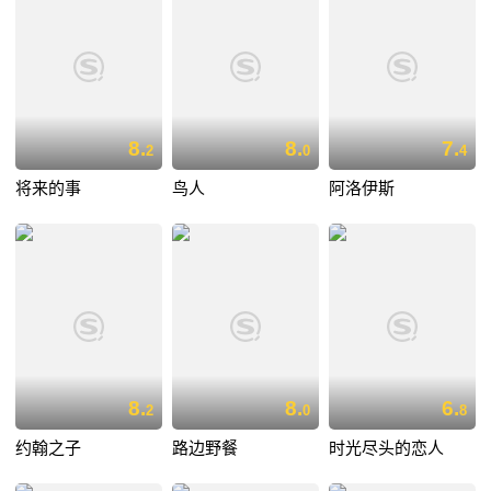
8.
8.
7.
2
0
4
将来的事
鸟人
阿洛伊斯
8.
8.
6.
2
0
8
约翰之子
路边野餐
时光尽头的恋人