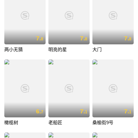
7.
7.
7.
8
8
8
两小无猜
明亮的星
大门
6.
7.
7.
7
1
1
橄榄树
老船匠
桑榆街9号