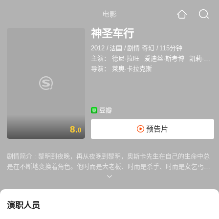
电影
神圣车行
2012
/
法国
/
剧情 奇幻
/
115分钟
主演：
德尼·拉旺
爱迪丝·斯考博
凯莉·米洛
导演：
莱奥·卡拉克斯
豆瓣
8.
预告片
0
剧情简介 :
黎明到夜晚，再从夜晚到黎明，奥斯卡先生在自己的生命中总
是在不断地变换着角色。他时而是大老板、时而是杀手、时而是女乞丐、
时而又是怪物或者是居家男人。就好像是旅途一般，他总是在这些人物中
间乐此不疲。 看上去他是在表演、拍电影、演话剧——但是，摄像机却总
是缺席。他很孤单，只有赛丽娜陪伴他。赛丽娜是位身材修长的金发女
演职人员
郎，总是在轮胎和引擎的背后，从不现身。她开着巨大的汽车在巴黎和巴
黎周边到处转悠。看上去，他就是像是一个杀手，完成着一个又一个目