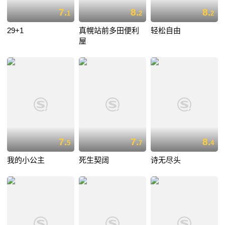
7.
8.
8.
1
2
2
29+1
真幌站前多田便利
轻松自由
屋
7.
7.
8.
5
7
4
我的小公主
死生契阔
诗无尽头