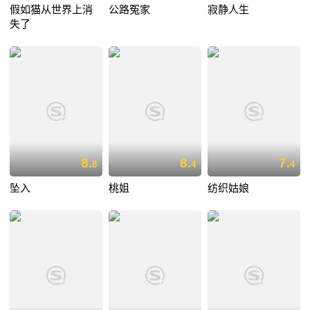
假如猫从世界上消
公路冤家
寂静人生
失了
8.
8.
7.
8
4
4
坠入
桃姐
纺织姑娘