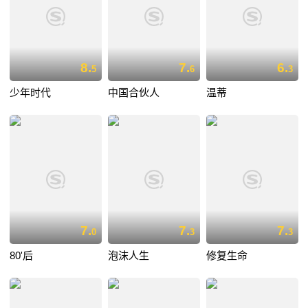
8.
7.
6.
5
6
3
少年时代
中国合伙人
温蒂
7.
7.
7.
0
3
3
80'后
泡沫人生
修复生命