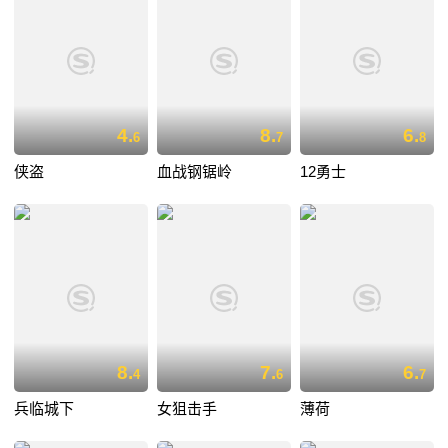
4.
8.
6.
6
7
8
侠盗
血战钢锯岭
12勇士
8.
7.
6.
4
6
7
兵临城下
女狙击手
薄荷