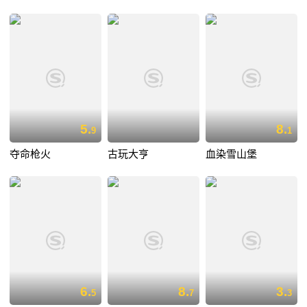
5.
8.
9
1
夺命枪火
古玩大亨
血染雪山堡
6.
8.
3.
5
7
3