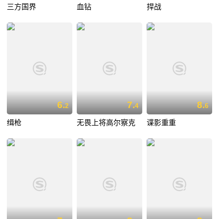
三方国界
血钻
捍战
6.
7.
8.
2
4
6
缉枪
无畏上将高尔察克
谍影重重