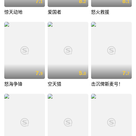
7.
8.
8.
1
2
1
惊天动地
爱国者
怒火救援
7.
5.
7.
9
0
7
怒海争锋
空天猎
击沉俾斯麦号！