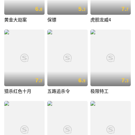
6.
5.
7.
8
3
7
黄金大劫案
保镖
虎胆龙威4
7.
6.
7.
7
9
3
猎杀红色十月
五路追杀令
极限特工