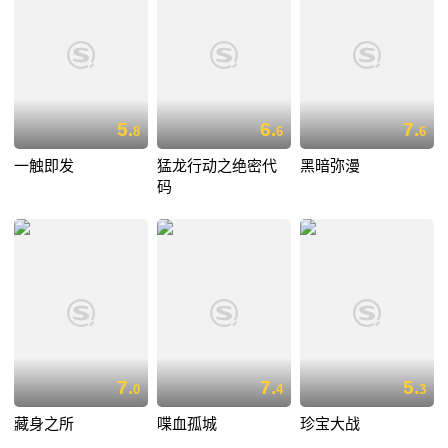
5.
6.
7.
8
6
6
一触即发
猛龙行动之绝密代
黑暗弥漫
码
7.
7.
5.
0
4
3
藏身之所
喋血孤城
珍宝大战