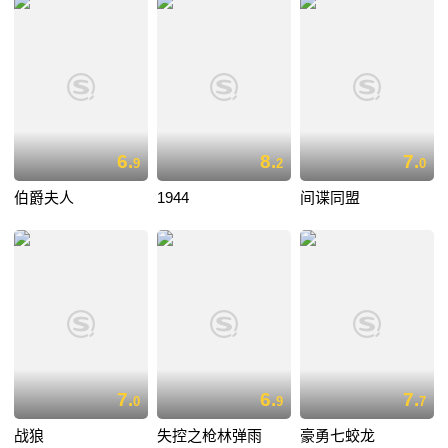
6.
8.
7.
9
2
0
伯爵夫人
1944
间谍同盟
7.
6.
7.
0
9
7
战狼
失控之枪林弹雨
豪勇七蛟龙