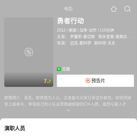
电影
勇者行动
2012
/
美国
/
战争 动作
/
110分钟
主演：
罗塞莉·桑切斯
埃米里奥·瑞弗拉
内
导演：
迈克·麦科伊
斯科特·沃夫
豆瓣
7.
预告片
7
剧情简介 :
洛克，即将成为人父，正准备与大家分享这份喜悦。却突然接
到上级命令，带领自己的小队去营救被绑架的CIA人质。虽然与家人才团
聚没有多久，但是时刻为祖国效命是海豹突击队员的职责。洛克所率领的
小队很快集结，按照计划前往目的地营救人质。不过，在营救过程中，洛
克却发现了恐怖分子布下的天罗地网，一场惊天阴谋正在酝酿实施中。如
演职人员
果不能加以阻止，美国本土很可能会遭受严重的恐怖袭击。因此，海豹突
击小队，一刻都没有停息，在全球展开了一场大围剿……本片被认为是真