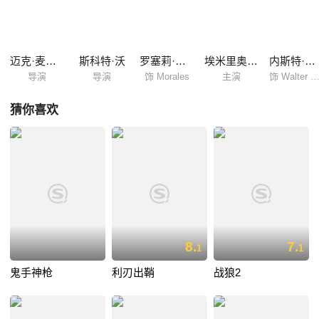
人版的《战地3》，片方在全球多个地方取景，根据真实的事件改编。
迈克·麦科伊
斯科特·沃
罗塞莉·桑切斯
埃米里奥·瑞弗拉
内斯特·塞拉诺
导演
导演
饰 Morales
主演
饰 Walter Ros
猜你喜欢
8.
7.
1
1
鬼手神枪
利刃出鞘
战狼2