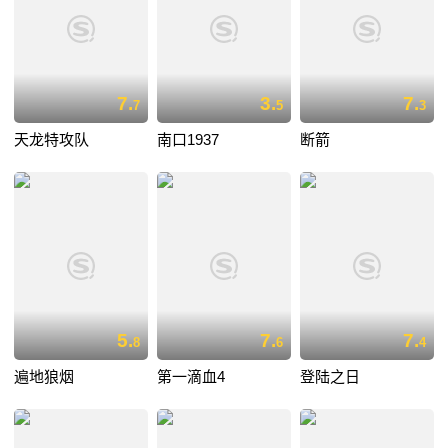
7.
3.
7.
7
5
3
天龙特攻队
南口1937
断箭
5.
7.
7.
8
6
4
遍地狼烟
第一滴血4
登陆之日