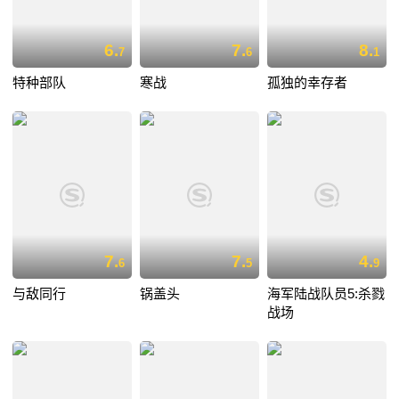
6.
7.
8.
7
6
1
特种部队
寒战
孤独的幸存者
7.
7.
4.
6
5
9
与敌同行
锅盖头
海军陆战队员5:杀戮
战场