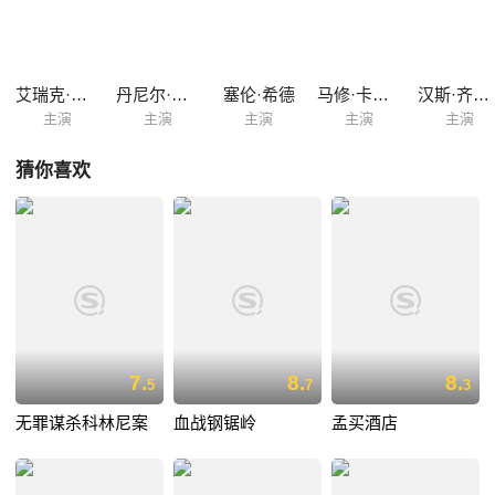
艾瑞克·巴纳
丹尼尔·克雷格
塞伦·希德
马修·卡索维茨
汉斯·齐施勒
主演
主演
主演
主演
主演
猜你喜欢
7.
8.
8.
5
7
3
无罪谋杀科林尼案
血战钢锯岭
孟买酒店