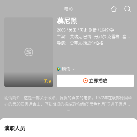
电影
慕尼黑
2005
/
美国
/
历史 剧情
/
164分钟
主演：
艾瑞克·巴纳
丹尼尔·克雷格
塞伦·希德
导演：
史蒂文·斯皮尔伯格
腾讯
7.
立即播放
9
剧情简介 :
这是一部关于政治、复仇的真实的电影。1972年在联邦德国举
办的第20届奥运会上，巴勒斯坦的极端恐怖组织“黑色九月”闯进了奥运村
绑架了11名以色列运动员，以此要挟以色列释放被关押的该组织成员。
联邦德国的警察草率对待了这次绑架事件，他们直接冲进了恐怖组织的巢
穴企图武装营救 人质，孰料导致了11名以色列运动员全部遇难! 事件发生
演职人员
之后，以色列“摩萨德”高层迅速训练了一批特工，展开了对“黑色九月”组织
以及相关的巴勒斯坦人血腥的报复……