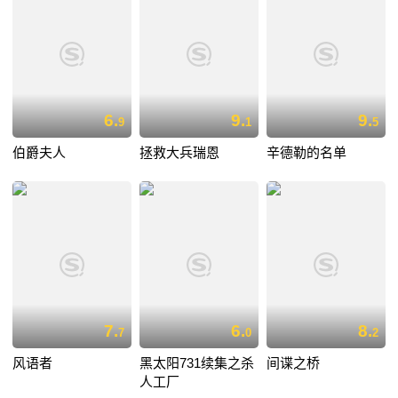
6.
9.
9.
9
1
5
伯爵夫人
拯救大兵瑞恩
辛德勒的名单
7.
6.
8.
7
0
2
风语者
黑太阳731续集之杀
间谍之桥
人工厂