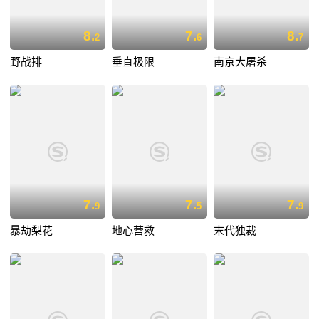
8.
7.
8.
2
6
7
野战排
垂直极限
南京大屠杀
7.
7.
7.
9
5
9
暴劫梨花
地心营救
末代独裁