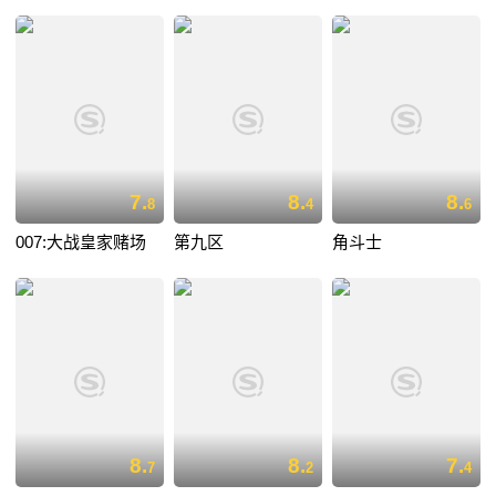
7.
8.
8.
8
4
6
007:大战皇家赌场
第九区
角斗士
8.
8.
7.
7
2
4