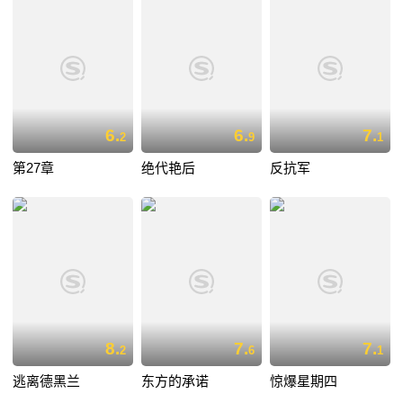
6.
6.
7.
2
9
1
第27章
绝代艳后
反抗军
8.
7.
7.
2
6
1
逃离德黑兰
东方的承诺
惊爆星期四