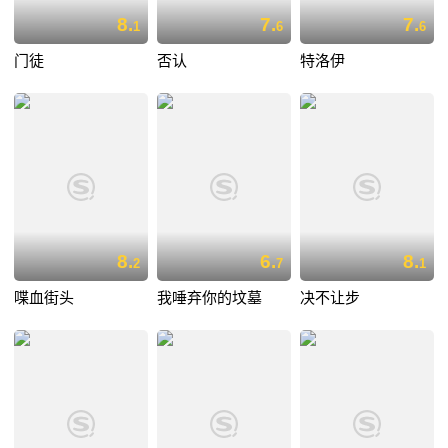
8.
7.
7.
1
6
6
门徒
否认
特洛伊
8.
6.
8.
2
7
1
喋血街头
我唾弃你的坟墓
决不让步