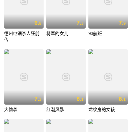
6.
7.
7.
8
3
9
德州电锯杀人狂前
将军的女儿
93航班
传
7.
8.
8.
3
1
1
大偷袭
红潮风暴
龙纹身的女孩