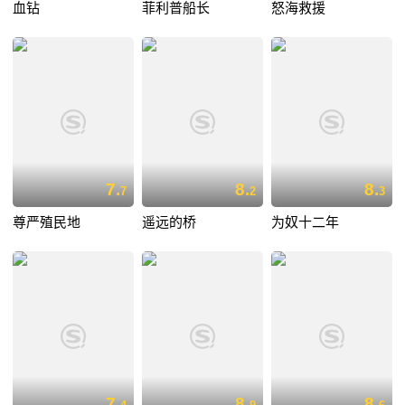
血钻
菲利普船长
怒海救援
7.
8.
8.
7
2
3
尊严殖民地
遥远的桥
为奴十二年
7.
8.
8.