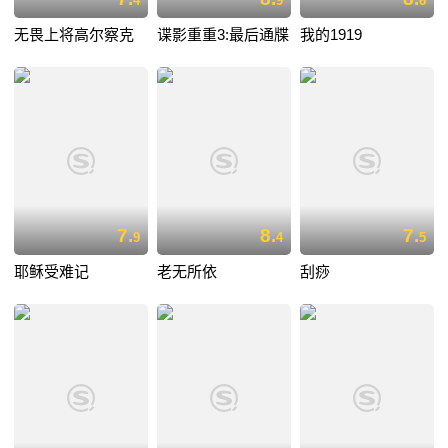
4
9
6
无畏上将高尔察克
谍影重重3:最后通牒
我的1919
7.
8.
7.
9
4
5
耶稣受难记
老无所依
刮痧