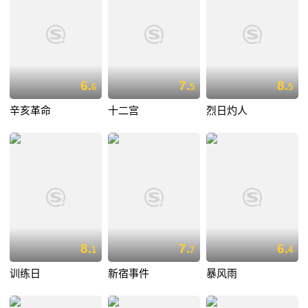
6.
7.
8.
6
5
5
辛亥革命
十二宫
烈日灼人
8.
7.
6.
1
7
4
训练日
新宿事件
暴风雨