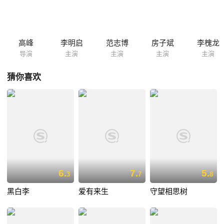
的而且比王贵年龄还大的洋媳妇李香香（伊丽娜 饰），这可把张蓝花气坏
了。但香香的真诚渐渐感动了大家，在婚礼上，颠轿的唢呐声仿佛把张蓝
花带到了久远年代......
高峰
李明启
范志博
房子斌
李槐龙
导演
主演
主演
主演
主演
猜你喜欢
6.
7.
5.
3
7
8
黑白李
爱有来生
守望相思树