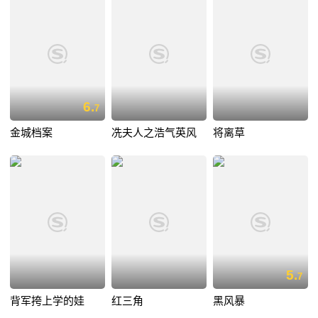
6.
7
金城档案
冼夫人之浩气英风
将离草
5.
7
背军挎上学的娃
红三角
黑风暴