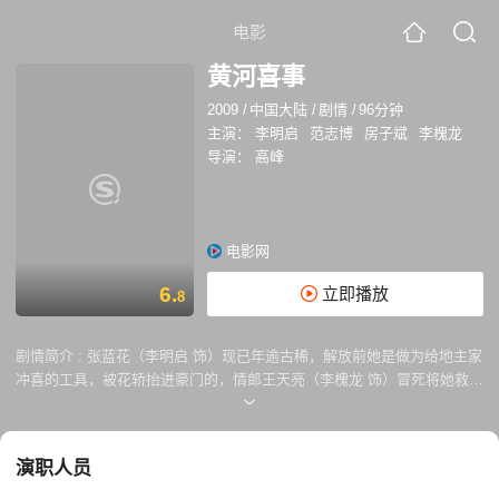
电影
黄河喜事
2009
/
中国大陆
/
剧情
/
96分钟
主演：
李明启
范志博
房子斌
李槐龙
导演：
高峰
电影网
6.
立即播放
8
剧情简介 :
张蓝花（李明启 饰）现已年逾古稀，解放前她是做为给地主家
冲喜的工具，被花轿抬进豪门的，情郎王天亮（李槐龙 饰）冒死将她救
出，然后参加了解放军，从此杳无音讯。如今，在美国的孙子王贵（李槐
龙 饰）即将回国完婚，一家人为孙子娶个什么样的媳妇争论不休。原来，
当年她生下的独子王平安（房子斌 饰）背着她爱上地主家闺女刘桂兰（范
演职人员
志博 饰），并不顾她强烈反对，硬是在黄河岸边拜了堂，她真不想孙子也
重蹈覆辙。在全家人的盼望下，王贵终于回来了，带回来的是一个结过婚