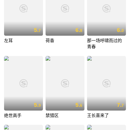
5.
6.
6.
7
8
0
左耳
荷香
那一场呼啸而过的
青春
5.
5.
7.
9
6
7
绝世高手
禁猎区
王长喜来了