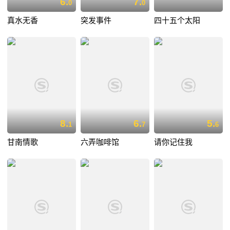
6.
7.
0
0
真水无香
突发事件
四十五个太阳
8.
6.
5.
1
7
6
甘南情歌
六弄咖啡馆
请你记住我