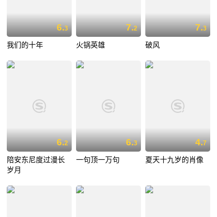
6.
7.
7.
3
2
3
我们的十年
火锅英雄
破风
6.
6.
4.
2
3
7
陪安东尼度过漫长
一句顶一万句
夏天十九岁的肖像
岁月