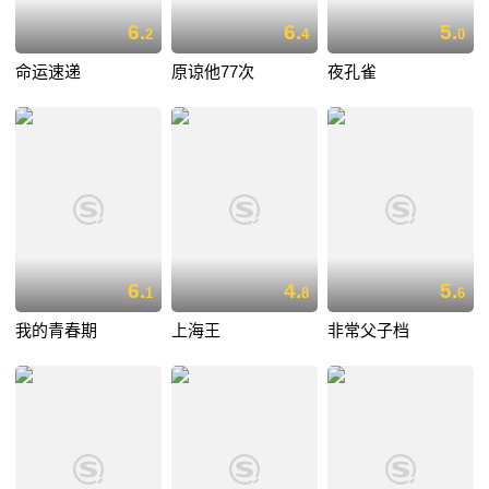
6.
6.
5.
2
4
0
命运速递
原谅他77次
夜孔雀
6.
4.
5.
1
8
6
我的青春期
上海王
非常父子档