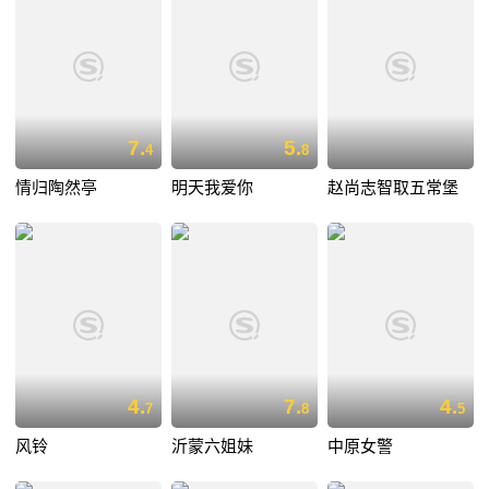
7.
5.
4
8
情归陶然亭
明天我爱你
赵尚志智取五常堡
4.
7.
4.
7
8
5
风铃
沂蒙六姐妹
中原女警