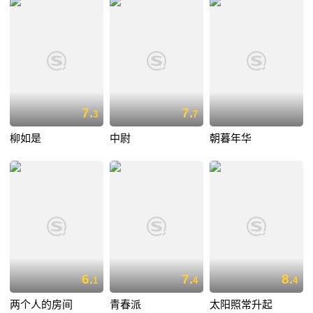
7.
7.
3
7
柳如是
中尉
朝暮年华
6.
7.
8.
1
4
4
两个人的房间
青春派
太阳照常升起