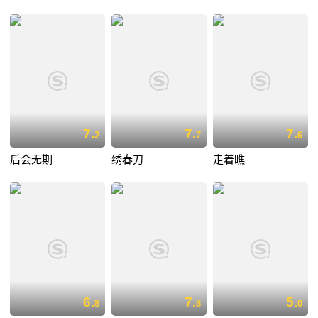
7.
7.
7.
2
7
6
后会无期
绣春刀
走着瞧
6.
7.
5.
8
8
0