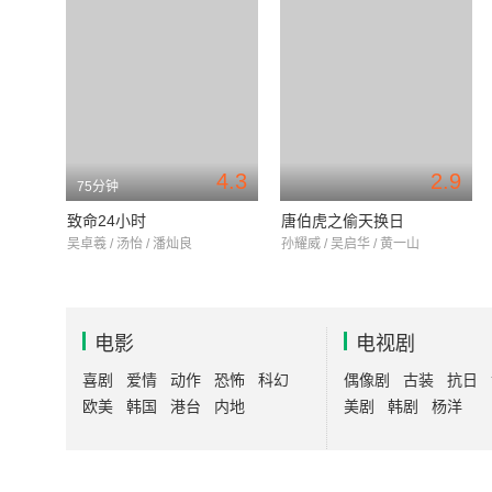
4.3
2.9
75分钟
致命24小时
唐伯虎之偷天换日
吴卓羲 / 汤怡 / 潘灿良
孙耀威 / 吴启华 / 黄一山
电影
电视剧
喜剧
爱情
动作
恐怖
科幻
偶像剧
古装
抗日
欧美
韩国
港台
内地
美剧
韩剧
杨洋