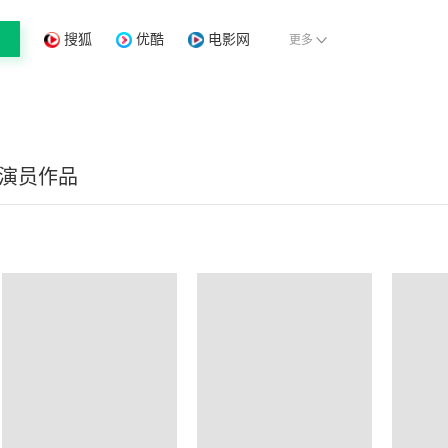
搜狐
优酷
电影网
更多
/演员作品