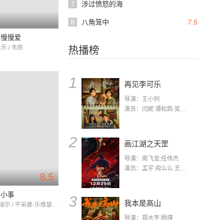
7
涉过愤怒的海
8
八角笼中
7.5
车慢慢爱
乐 / 韦依
热播榜
1
再见李可乐
导演：王小列
演员：闫妮 谭松韵 吴京 蒋龙 赵小棠 冯雷 李虎城 平安 小七 小可乐
2
画江湖之天罡
导演：周飞龙;任伟杰
演员：孟宇 阎么么 王凯 郭政建 阎萌萌 杨默 高枫 齐斯伽 刘芊含 马程
8.5
件小事
3
我本是高山
马里奥·毛瑞尔 / 平采娜·乐维瑟派布恩 / 阿查拉那·阿瑞亚卫考
导演：郑大圣;杨瑾