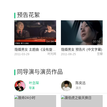
预告花絮
04:34
00:50
隐婚男女 主题曲《没有旋律配得上你》MV（演唱：刘若英 严爵）
隐婚男女 预告片 (中文字幕)
时光网
豆瓣
2011-03-29
2011-08-25
同导演与演员作品
叶念琛
陈奕迅
导演
演员