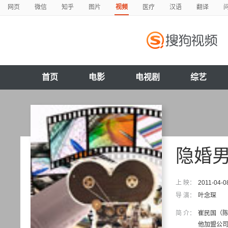
网页
微信
知乎
图片
视频
医疗
汉语
翻译
首页
电影
电视剧
综艺
隐婚
上 映：
2011-04-0
导 演：
叶念琛
简 介：
崔民国（陈
他加盟公司