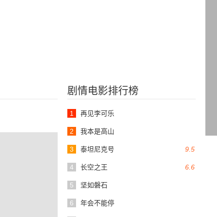
剧情电影排行榜
1
再见李可乐
2
我本是高山
3
泰坦尼克号
9.5
4
长空之王
6.6
5
坚如磐石
6
年会不能停