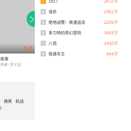
3
1917
2572万
4
误杀
2361万
5
绝地战警：疾速追击
2229万
6
多力特的奇幻冒险
1693万
7
八佰
1432万
5.8
7.6
101分钟
100分钟
8
极速车王
654万
情故事
我的最爱
甜丝丝
周秀娜 / 罗子溢
邓丽欣 / 方力申 / 曾恺玹
森美 / 邓丽欣 / 张达
番
搞笑
机战
0