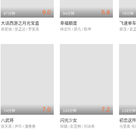
9.0
5.8
87分钟
94分钟
78分钟
大话西游之月光宝盒
幸福额度
飞速单
周星驰 / 吴孟达 / 罗家英
林志玲 / 廖凡 / 陈坤
章滢 / 亚孟
7.0
7.2
74分钟
103分钟
118分钟
八武将
闪光少女
初恋这
张天其 / 尹玲 / 潘春春
徐璐 / 彭昱畅 / 刘泳希