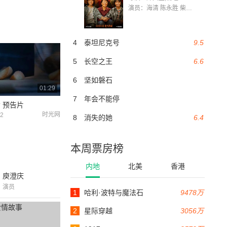
演员：海清 陈永胜 柴烨 王玥婷 万国鹏 美朵达瓦 赵瑞婷 罗解艳 郭莉娜 潘家艳
4
泰坦尼克号
9.5
5
长空之王
6.6
6
坚如磐石
01:29
7
年会不能停
 预告片
时光网
22
8
消失的她
6.4
本周票房榜
内地
北美
香港
庾澄庆
演员
1
哈利·波特与魔法石
9478万
2
星际穿越
3056万