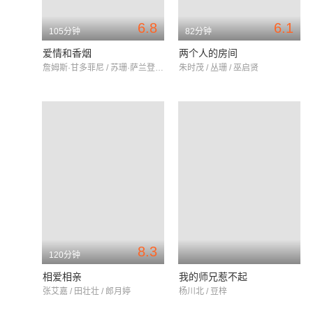
6.8
6.1
105分钟
82分钟
爱情和香烟
两个人的房间
詹姆斯·甘多菲尼 / 苏珊·萨兰登 / 凯特·温斯莱特
朱时茂 / 丛珊 / 巫启贤
8.3
120分钟
相爱相亲
我的师兄惹不起
张艾嘉 / 田壮壮 / 郎月婷
杨川北 / 豆梓