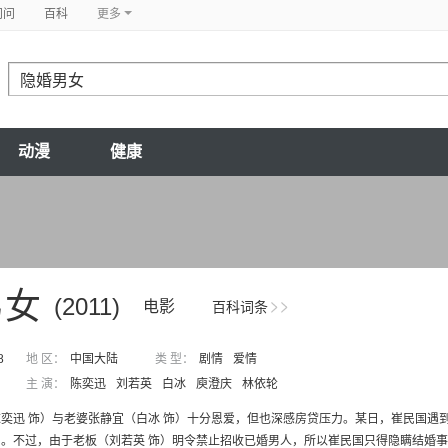
问问
百科
更多
动漫
健康
男女
(2011)
电影
百科词条
8
地 区：
中国大陆
类 型：
剧情
爱情
主 演：
陈奕迅
刘若英
白冰
庾澄庆
林依轮
奕迅 饰）与老婆张静宜（白冰 饰）十分恩爱，但也深感房贷压力。某日，崔民国遇到
。不过，由于老板（刘若英 饰）明令禁止招收已婚男人，所以崔民国只得隐瞒结婚事实