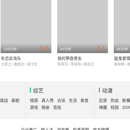
5.9
4.1
105分钟
94分钟
96分钟
失恋反攻队
我的笋盘男友
猛鬼爱
王菀之 / 姜皓文 / 梁汉文
陈家乐 / 李靖筠 / 郭奕芯
谢婷婷 / 
综艺
动漫
谍战
泰剧
情感
真人秀
访谈
生活
美食
后宫
热血
新
游戏
相亲
竞技
神魔
校园
202
企业推广
-
输入法
-
浏览器
-
免责声明
-
官方微博