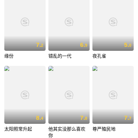
7.
6.
5.
2
9
0
缘份
错乱的一代
夜孔雀
8.
7.
7.
4
8
7
太阳照常升起
他其实没那么喜欢
尊严殖民地
你