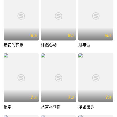
6.
9.
6.
9
1
9
最初的梦想
怦然心动
月与雷
7.
7.
7.
4
2
5
搜索
从宫本到你
浮城谜事