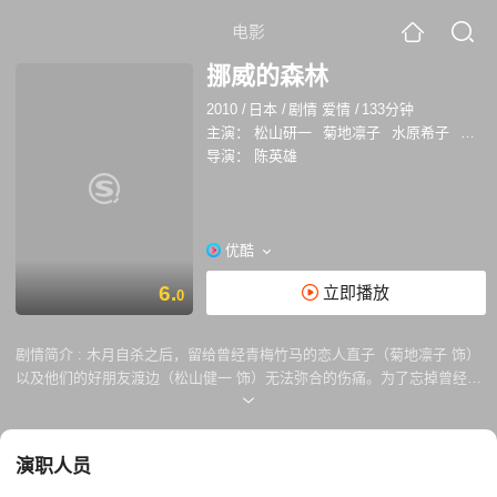
电影
挪威的森林
2010
/
日本
/
剧情 爱情
/
133分钟
主演：
松山研一
菊地凛子
水原希子
高良
导演：
陈英雄
优酷
6.
立即播放
0
剧情简介 :
木月自杀之后，留给曾经青梅竹马的恋人直子（菊地凛子 饰）
以及他们的好朋友渡边（松山健一 饰）无法弥合的伤痛。为了忘掉曾经伤
痛的记忆，渡边选择了前往东京求学。在新的环境中，渡边几乎忘记过去
的一切，直到某天与直子偶遇。在他们共同的记忆里，木月是不可能回避
的话题，但他们却像约好了一样谁也没有提起这个人。直子20岁的生日，
演职人员
屋外淫雨霏霏，屋内直子与渡边温存一夜。直子搬家了，她又一次从渡边
的生活中消失，渡边的生活似乎又一次恢复平静，但他的内心却满怀伤害