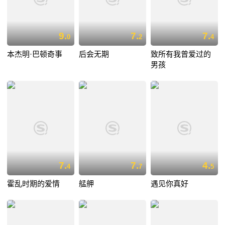
9.
7.
7.
0
2
4
本杰明·巴顿奇事
后会无期
致所有我曾爱过的
男孩
7.
7.
4.
4
7
5
霍乱时期的爱情
艋舺
遇见你真好