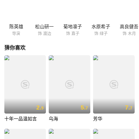
直子的愧疚，直到渡边收到直子的信。渡边认识了开朗热情的女同学绿子
（水原希子 饰），两人很快坠入爱河，但在渡边的心里，永远有一个位置
属于直子…… 影片改编自村上春树的著名小说《挪威的森林》，从开
拍伊始，便倍受关注。
陈英雄
松山研一
菊地凛子
水原希子
高良健吾
导演
饰 渡边
饰 直子
饰 绿子
饰 木月
猜你喜欢
2.
5.
7.
9
7
7
十年一品温如言
乌海
芳华