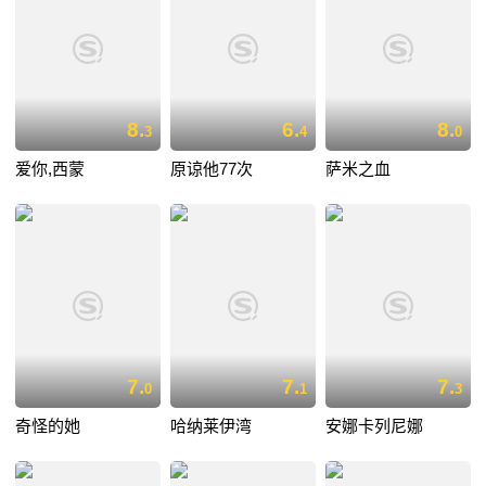
8.
6.
8.
3
4
0
爱你,西蒙
原谅他77次
萨米之血
7.
7.
7.
0
1
3
奇怪的她
哈纳莱伊湾
安娜卡列尼娜