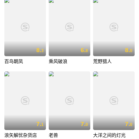
8.
6.
8.
3
8
0
百鸟朝凤
乘风破浪
荒野猎人
7.
7.
7.
1
0
0
浪矢解忧杂货店
老兽
大洋之间的灯光