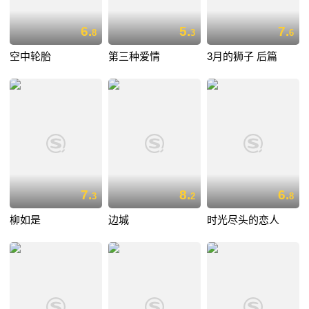
6.
5.
7.
8
3
6
空中轮胎
第三种爱情
3月的狮子 后篇
7.
8.
6.
3
2
8
柳如是
边城
时光尽头的恋人