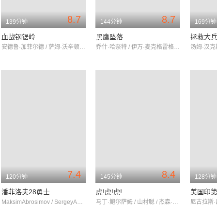
8.7
8.7
139分钟
144分钟
169分钟
血战钢锯岭
黑鹰坠落
拯救大
安德鲁·加菲尔德 / 萨姆·沃辛顿 / 文斯·沃恩
乔什·哈奈特 / 伊万·麦克格雷格 / 汤姆·塞兹摩尔
7.4
8.4
120分钟
145分钟
128分钟
潘菲洛夫28勇士
虎!虎!虎!
MaksimAbrosimov / SergeyAgafonov / MaksimBelborodov
马丁·鲍尔萨姆 / 山村聪 / 杰森·罗巴兹