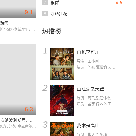
7
狼群
5.5
9.1
8
夺命狂花
兵瑞恩
汤姆·汉克斯 / 汤姆·塞兹摩尔 / 爱德华·伯恩斯
热播榜
1
再见李可乐
导演：王小列
演员：闫妮 谭松韵 吴京 蒋龙 赵小棠 冯雷 李虎城 平安 小七 小可乐
2
画江湖之天罡
导演：周飞龙;任伟杰
演员：孟宇 阎么么 王凯 郭政建 阎萌萌 杨默 高枫 齐斯伽 刘芊含 马程
6.3
美国印第安纳波利斯号: 勇者无惧
3
我本是高山
尼古拉斯·凯奇 / 汤姆·塞兹摩尔 / 托马斯·简
导演：郑大圣;杨瑾