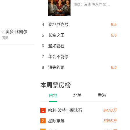
演员：海清 陈永胜 柴烨 王玥婷 万国鹏 美朵达瓦 赵瑞婷 罗解艳 郭莉娜 潘家艳
4
泰坦尼克号
9.5
西奥多·比凯尔
5
长空之王
6.6
演员
6
坚如磐石
7
年会不能停
8
消失的她
6.4
本周票房榜
内地
北美
香港
1
哈利·波特与魔法石
9478万
2
星际穿越
3056万