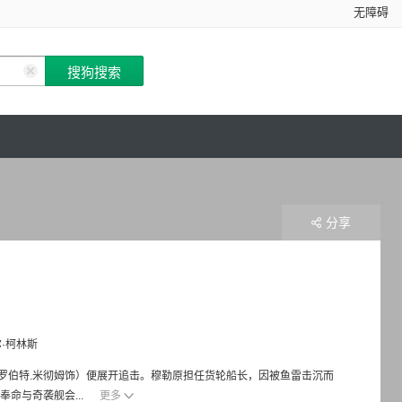
无障碍
分享
·柯林斯
罗伯特.米彻姆饰）便展开追击。穆勒原担任货轮船长，因被鱼雷击沉而
命与奇袭舰会...
更多