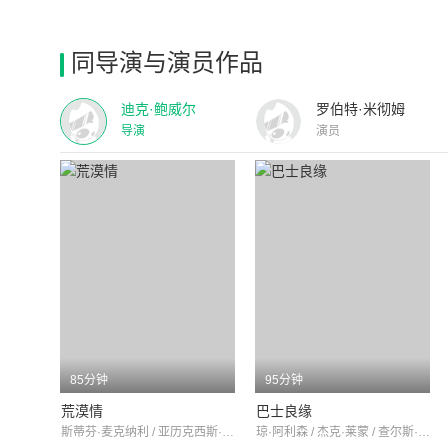
同导演与演员作品
迪克·鲍威尔
罗伯特·米彻姆
导演
演员
85分钟
95分钟
荒漠情
巴士良缘
斯蒂芬·麦克纳利 / 亚历克西斯·史密斯 / 简·斯特林
琼·阿利森 / 杰克·莱蒙 / 查尔斯·比克福德