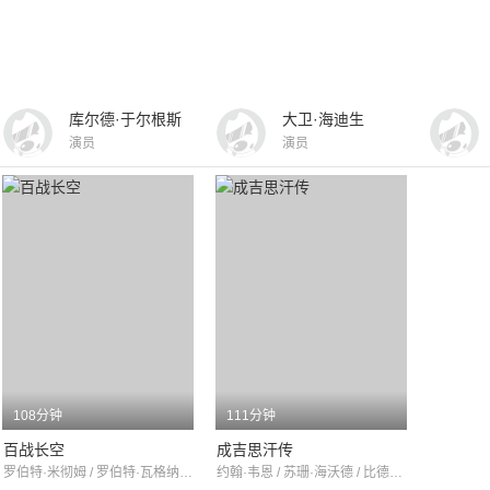
库尔德·于尔根斯
大卫·海迪生
演员
演员
108分钟
111分钟
百战长空
成吉思汗传
罗伯特·米彻姆 / 罗伯特·瓦格纳 / 理查德·伊甘
约翰·韦恩 / 苏珊·海沃德 / 比德洛·阿门德里兹