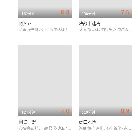
8.8
7.5
162分钟
138分钟
阿凡达
决战中途岛
萨姆·沃辛顿 / 佐伊·索尔达娜 / 西格妮·韦弗
艾德·斯克林 / 帕特里克·威尔森 / 伍迪·哈里森
7.0
8.9
124分钟
119分钟
间谍同盟
虎口脱险
布拉德·皮特 / 玛丽昂·歌迪亚 / 马修·古迪
路易·德·菲奈斯 / 布尔维尔 / 克劳迪奥·布鲁克