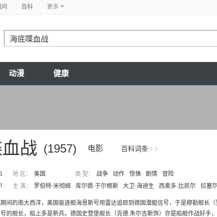
问问
百科
更多
动漫
健康
喋血战
(1957)
电影
百科词条
5
地 区：
美国
类 型：
战争
动作
惊悚
剧情
冒险
尔
主 演：
罗伯特·米彻姆
库尔德·于尔根斯
大卫·海迪生
西奥多·比凯尔
拉塞尔
战期间的南大西洋，美国驱逐舰海恩斯号用雷达追踪到德国潜艇信号，于是穆勒舰长（
号的舰长，船上多是新兵。德国史登堡舰长（克德.朱尔吉斯饰）亦是船舰作战好手，奉