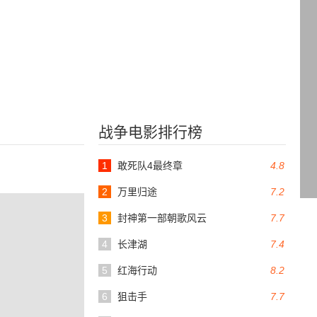
战争电影排行榜
1
敢死队4最终章
4.8
2
万里归途
7.2
3
封神第一部朝歌风云
7.7
4
长津湖
7.4
5
红海行动
8.2
6
狙击手
7.7