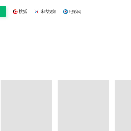
搜狐
咪咕视频
电影网