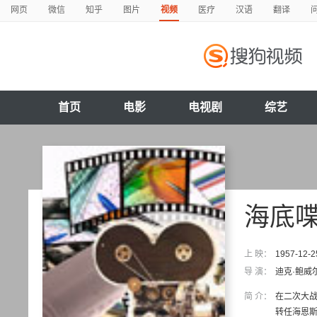
网页
微信
知乎
图片
视频
医疗
汉语
翻译
首页
电影
电视剧
综艺
海底
上 映：
1957-12-2
导 演：
迪克·鲍威
简 介：
在二次大
转任海恩斯