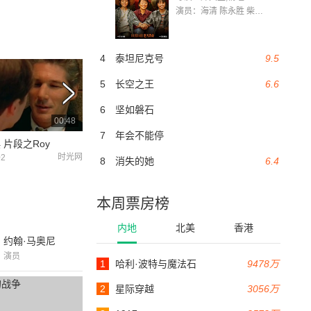
演员：海清 陈永胜 柴烨 王玥婷 万国鹏 美朵达瓦 赵瑞婷 罗解艳 郭莉娜 潘家艳
4
泰坦尼克号
9.5
5
长空之王
6.6
6
坚如磐石
00:48
00:43
7
年会不能停
 片段之Roy
一级恐惧 片段之You Know Who I Am
《一级恐惧》片花
时光网
时光网
02
2009-03-02
2017-09-24
8
消失的她
6.4
本周票房榜
内地
北美
香港
约翰·马奥尼
演员
1
哈利·波特与魔法石
9478万
2
星际穿越
3056万