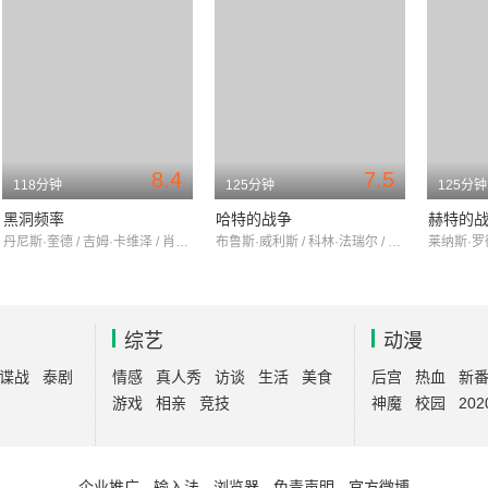
8.4
7.5
118分钟
125分钟
125分钟
黑洞频率
哈特的战争
赫特的
丹尼斯·奎德 / 吉姆·卡维泽 / 肖恩·多伊尔
布鲁斯·威利斯 / 科林·法瑞尔 / 泰伦斯·霍华德
综艺
动漫
谍战
泰剧
情感
真人秀
访谈
生活
美食
后宫
热血
新
游戏
相亲
竞技
神魔
校园
202
企业推广
-
输入法
-
浏览器
-
免责声明
-
官方微博