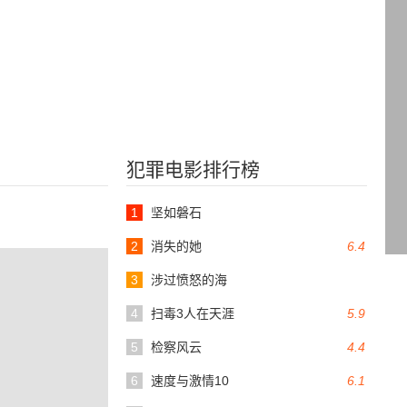
犯罪电影排行榜
1
坚如磐石
2
消失的她
6.4
3
涉过愤怒的海
4
扫毒3人在天涯
5.9
5
检察风云
4.4
6
速度与激情10
6.1