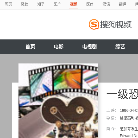
网页
微信
知乎
图片
视频
医疗
汉语
翻译
首页
电影
电视剧
综艺
一级
上 映：
1996-04-0
导 演：
格里高利·
简 介：
芝加哥发生
Edward 