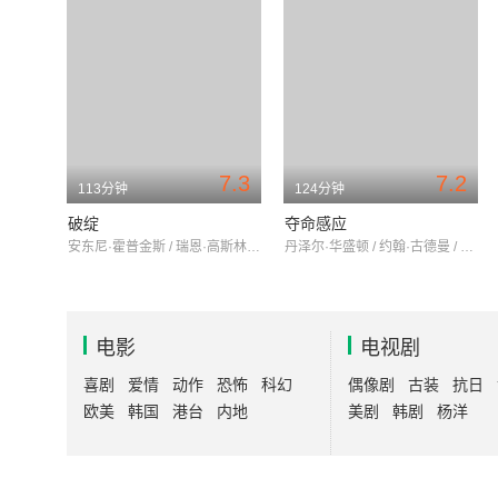
7.3
7.2
113分钟
124分钟
破绽
夺命感应
安东尼·霍普金斯 / 瑞恩·高斯林 / 大卫·斯特雷泽恩
丹泽尔·华盛顿 / 约翰·古德曼 / 唐纳德·萨瑟兰
电影
电视剧
喜剧
爱情
动作
恐怖
科幻
偶像剧
古装
抗日
欧美
韩国
港台
内地
美剧
韩剧
杨洋