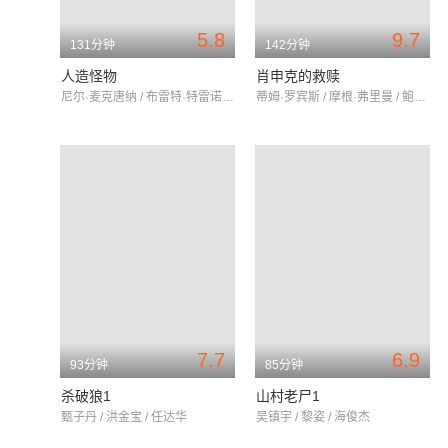
5.8
9.7
131分钟
142分钟
人造怪物
肖申克的救赎
尼尔·麦克唐纳 / 布雷特·特雷诺 / 乔斯·罗赛特
蒂姆·罗宾斯 / 摩根·弗里曼 / 鲍勃·冈顿
7.7
6.9
93分钟
85分钟
杀破狼1
山村老尸1
甄子丹 / 洪金宝 / 任达华
吴镇宇 / 黎姿 / 海俊杰