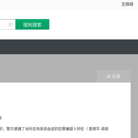
无障碍
分享
德
，警方逮捕了当时在场身染血迹的犯罪嫌疑人阿伦（ 爱德华·诺顿