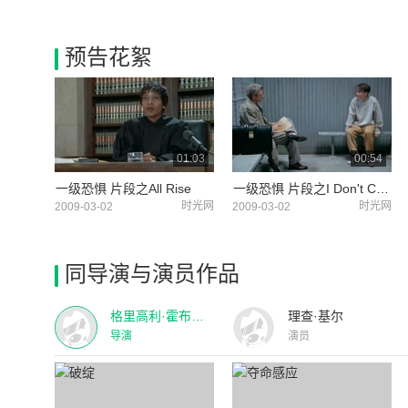
预告花絮
01:03
00:54
一级恐惧 片段之All Rise
一级恐惧 片段之I Don't Care
时光网
时光网
2009-03-02
2009-03-02
同导演与演员作品
格里高利·霍布里特
理查·基尔
导演
演员