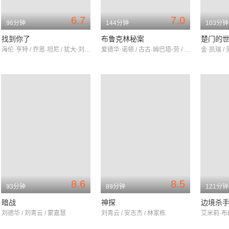
6.7
7.0
96分钟
144分钟
103分钟
找到你了
布鲁克林秘案
楚门的
海伦·亨特 / 乔恩·坦尼 / 犹大·刘易斯
爱德华·诺顿 / 古古·姆巴塔-劳 / 亚历克·鲍德温
金·凯瑞 /
8.6
8.5
93分钟
89分钟
121分钟
暗战
神探
边境杀
刘德华 / 刘青云 / 蒙嘉慧
刘青云 / 安志杰 / 林家栋