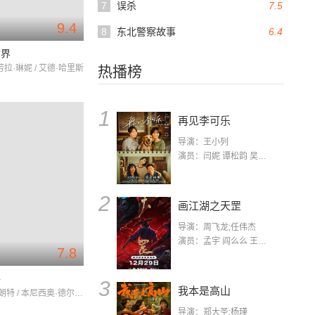
7
误杀
7.5
9.4
8
东北警察故事
6.4
世界
 劳拉·琳妮 / 艾德·哈里斯
热播榜
1
再见李可乐
导演：王小列
演员：闫妮 谭松韵 吴京 蒋龙 赵小棠 冯雷 李虎城 平安 小七 小可乐
2
画江湖之天罡
导演：周飞龙;任伟杰
演员：孟宇 阎么么 王凯 郭政建 阎萌萌 杨默 高枫 齐斯伽 刘芊含 马程
7.8
手
3
我本是高山
艾米莉·布朗特 / 本尼西奥·德尔·托罗 / 乔什·布洛林
导演：郑大圣;杨瑾