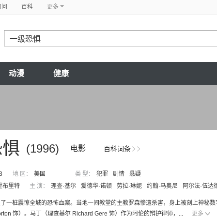
问问
百科
更多
动漫
健康
恐惧
(1996)
电影
百科词条
3
地 区：
美国
类 型：
犯罪
剧情
悬疑
霍布里特
主 演：
理查·基尔
爱德华·诺顿
劳拉·琳妮
约翰·马奥尼
阿尔法·伍达
了一桩震惊全城的恐怖血案。当地一间教堂的主教罗森惨遭杀害，身上被刻上神秘数字
Norton 饰）。马丁（理查基尔 Richard Gere 饰）作为阿伦的辩护律师，...
更多