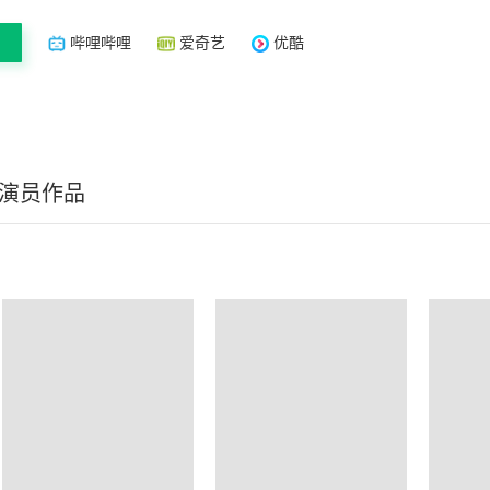
哔哩哔哩
爱奇艺
优酷
/演员作品