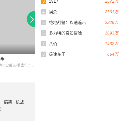
3
1917
2572万
4
误杀
2361万
5
绝地战警：疾速追击
2229万
6
多力特的奇幻冒险
1693万
7
八佰
1432万
95分钟
101分钟
8
极速车王
654万
战争
燃烧的土地
网络杀机
莱纳斯·罗彻 / 史蒂夫·菲舍尔 / 马塞尔·尤勒斯
克里斯汀·安霍尔特 / 安德鲁·布劳尔 / 丹·福特曼
番
搞笑
机战
0