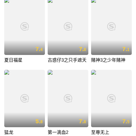
7.
7.
7.
4
8
1
夏日福星
古惑仔3之只手遮天
赌神3之少年赌神
5.
7.
7.
8
8
5
猛龙
第一滴血2
至尊无上