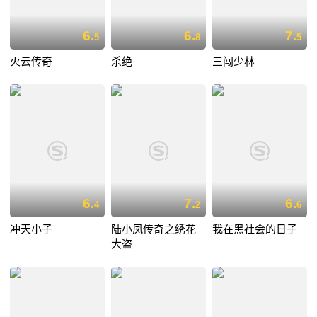
6.
6.
7.
5
8
5
火云传奇
杀绝
三闯少林
6.
7.
6.
4
2
6
冲天小子
陆小凤传奇之绣花
我在黑社会的日子
大盗