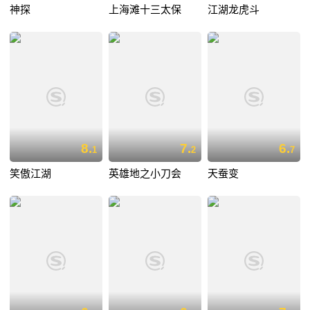
神探
上海滩十三太保
江湖龙虎斗
8.
7.
6.
1
2
7
笑傲江湖
英雄地之小刀会
天蚕变