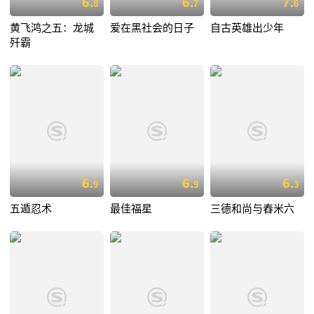
6.
6.
7.
8
7
6
黄飞鸿之五：龙城
爱在黑社会的日子
自古英雄出少年
歼霸
6.
6.
6.
9
9
3
五遁忍术
最佳福星
三德和尚与舂米六