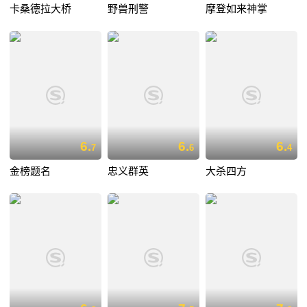
卡桑德拉大桥
野兽刑警
摩登如来神掌
6.
6.
6.
7
6
4
金榜题名
忠义群英
大杀四方