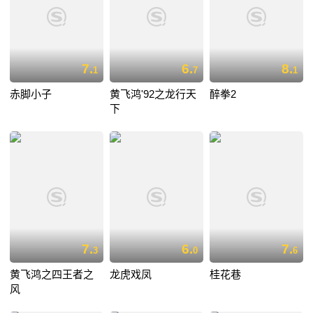
7.
6.
8.
1
7
1
赤脚小子
黄飞鸿'92之龙行天
醉拳2
下
7.
6.
7.
3
0
6
黄飞鸿之四王者之
龙虎戏凤
桂花巷
风