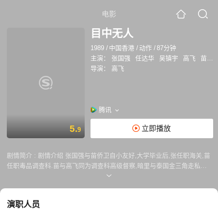
电影
目中无人
1989
/
中国香港
/
动作
/
87分钟
主演：
张国强
任达华
吴镇宇
高飞
苗侨伟
导演：
高飞
腾讯
5.
立即播放
9
剧情简介 :
剧情介绍 张国强与苗侨卫自小友好,大学毕业后,张任职海关,苗
任职毒品调查科.苗与高飞同为调查科高级督察,暗里与泰国金三角走私客
挂钩,从中获取暴利。 金三角毒贩吴真宇不甘被二人分薄利益，命香港之
党羽黎汉持偷取他俩之罪证作要胁，反被二人设计赶尽杀绝。 苗等欲拉拢
张合作，被张拒绝，高派人杀张全家，张幸保性命，逃往泰国，匿藏表妹
演职人员
单桂枝家中。苗、高为刘铲除吴镇宇，前往泰国与走私生意的拍档任达华
共商策略，二人得悉张亦在泰国，乃想出一石鸟之计。 高约吴在酒店讲数