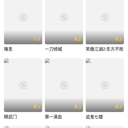
7.
8.
8.
9
2
5
赌圣
一刀倾城
笑傲江湖2:东方不败
8.
8.
6.
5
3
4
精武门
第一滴血
追鬼七雄