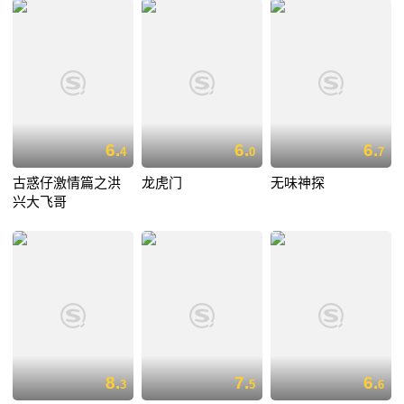
6.
6.
6.
4
0
7
古惑仔激情篇之洪
龙虎门
无味神探
兴大飞哥
8.
7.
6.
3
5
6