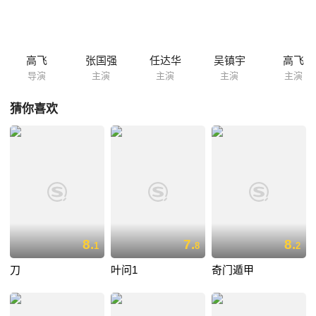
时，枪杀吴，嫁祸张张，吴之未婚妻大岛由加利赶至，与张大打出手，单
劝张离开。 大岛终查出吴为任等人所杀，设下圈套，引任、苗、高到来，
张负伤赶至，各方人马在毒枭的山头总曾爆发一场惨烈的大决战！
高飞
张国强
任达华
吴镇宇
高飞
导演
主演
主演
主演
主演
猜你喜欢
8.
7.
8.
1
8
2
刀
叶问1
奇门遁甲