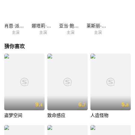
肖恩·派特里克·弗兰纳里
娜塔莉·齐尔
亚当·鲍德温
莱斯丽-安·布莱德
主演
主演
主演
主演
猜你喜欢
9.
6.
5.
4
7
8
盗梦空间
致命感应
人造怪物