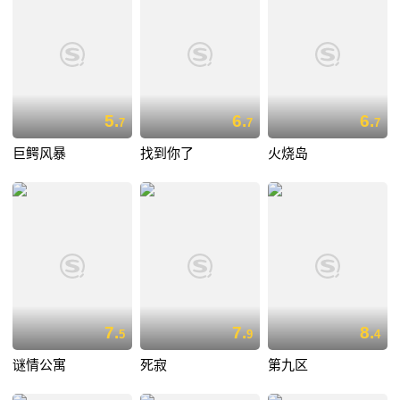
5.
6.
6.
7
7
7
巨鳄风暴
找到你了
火烧岛
7.
7.
8.
5
9
4
谜情公寓
死寂
第九区