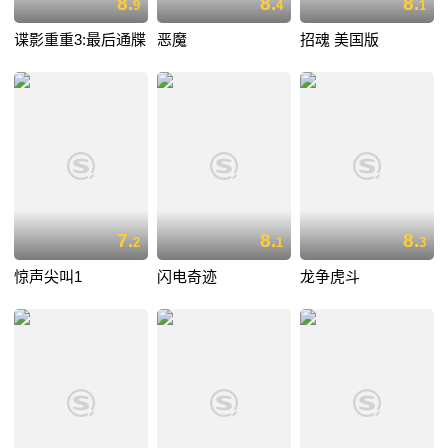
8.
8.
8.
9
4
1
谍影重重3:最后通牒
恶魔
招魂 美国版
7.
8.
8.
2
1
3
惊声尖叫1
闪电奇迹
龙争虎斗