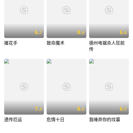
6.
8.
6.
7
9
8
摧花手
致命魔术
德州电锯杀人狂前
传
7.
8.
6.
4
5
7
遗传厄运
危情十日
我唾弃你的坟墓