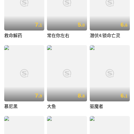
7.
5.
6.
1
0
6
救命解药
常在你左右
潜伏4:锁命亡灵
7.
8.
6.
9
8
1
慕尼黑
大鱼
驱魔者