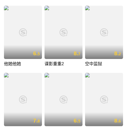
6.
8.
8.
5
7
2
他她他她
谍影重重2
空中监狱
7.
6.
8.
8
5
6