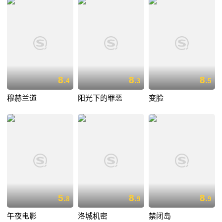
8.
8.
8.
4
3
5
穆赫兰道
阳光下的罪恶
变脸
5.
8.
8.
8
9
9
午夜电影
洛城机密
禁闭岛