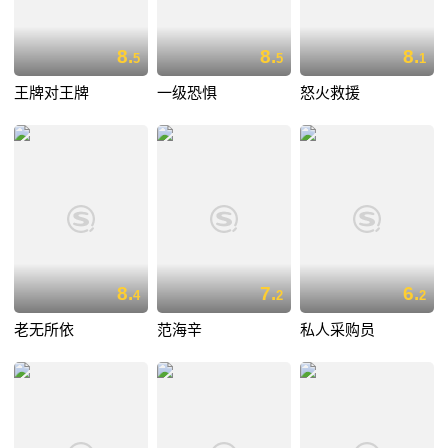
8.
8.
8.
5
5
1
王牌对王牌
一级恐惧
怒火救援
8.
7.
6.
4
2
2
老无所依
范海辛
私人采购员