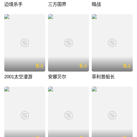
边境杀手
三方国界
暗战
8.
6.
8.
9
5
2
2001太空漫游
安娜贝尔
菲利普船长