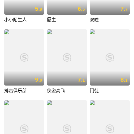
5.
6.
7.
9
5
7
小小陌生人
霸主
双瞳
9.
7.
8.
0
1
1
搏击俱乐部
侠盗高飞
门徒