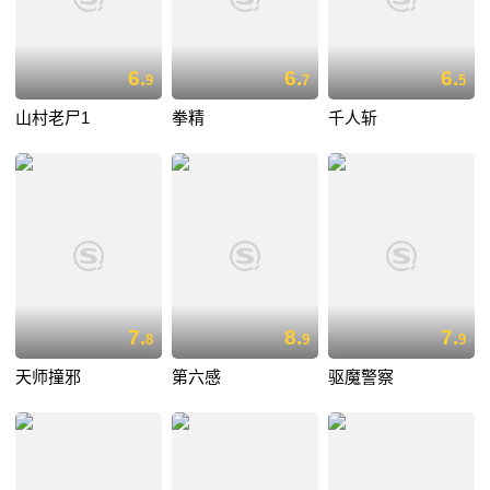
6.
6.
6.
9
7
5
山村老尸1
拳精
千人斩
7.
8.
7.
8
9
9
天师撞邪
第六感
驱魔警察