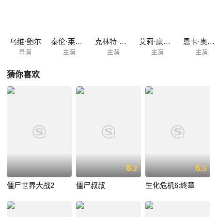
乌维·鲍尔
泰伦·莱斯托
克林特·霍华德
艾莉·康纳尔
恩卡·奥库玛
导演
主演
主演
主演
主演
猜你喜欢
8.
6.
2
5
僵尸世界大战2
僵尸叔叔
生化危机6:终章