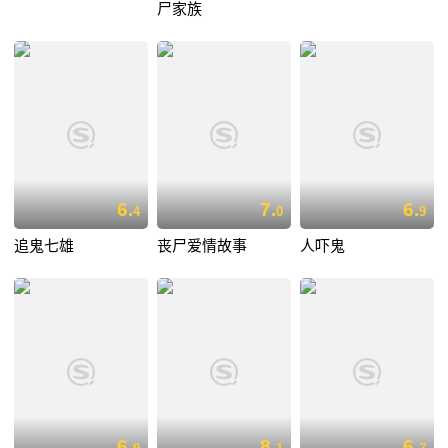
尸家族
6.
7.
6.
4
0
9
追鬼七雄
丧尸爱情故事
人吓鬼
6.
8.
6.