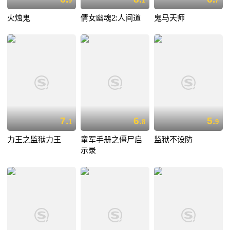
9
1
7
火烛鬼
倩女幽魂2:人间道
鬼马天师
7.
6.
5.
1
8
9
力王之监狱力王
童军手册之僵尸启
监狱不设防
示录