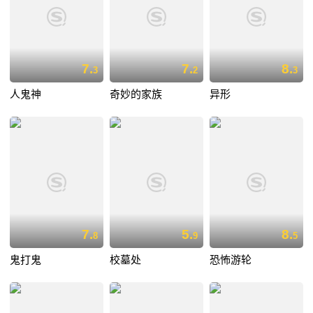
7.
7.
8.
3
2
3
人鬼神
奇妙的家族
异形
7.
5.
8.
8
9
5
鬼打鬼
校墓处
恐怖游轮