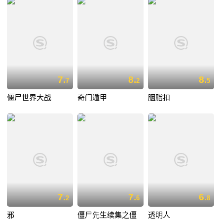
7.
8.
8.
7
2
5
僵尸世界大战
奇门遁甲
胭脂扣
7.
7.
6.
2
6
8
邪
僵尸先生续集之僵
透明人