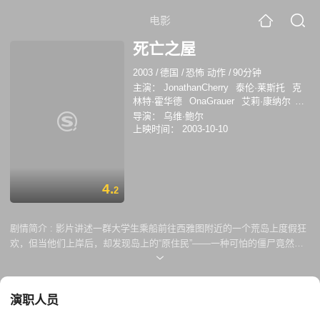
电影
死亡之屋
2003
/
德国
/
恐怖 动作
/
90分钟
主演：
JonathanCherry
泰伦·莱斯托
克
林特·霍华德
OnaGrauer
艾莉·康纳尔
Christoph Nuehlen
威尔·桑德森
埃莉卡·
导演：
乌维·鲍尔
杜兰斯
碧芙·内基德
尤尔根·普洛斯诺
恩
上映时间：
2003-10-10
卡·奥库玛
Ben Derrick
4.
2
剧情简介 :
影片讲述一群大学生乘船前往西雅图附近的一个荒岛上度假狂
欢，但当他们上岸后，却发现岛上的“原住民”——一种可怕的僵尸竟然神
奇复活，在等待着他们的光临，唯一能供幸存者避难的房子位于岛的中
央，这所破败神秘的建筑，有着一个不祥的名字——死亡之屋。这群年轻
人能够逃脱大难吗？
演职人员