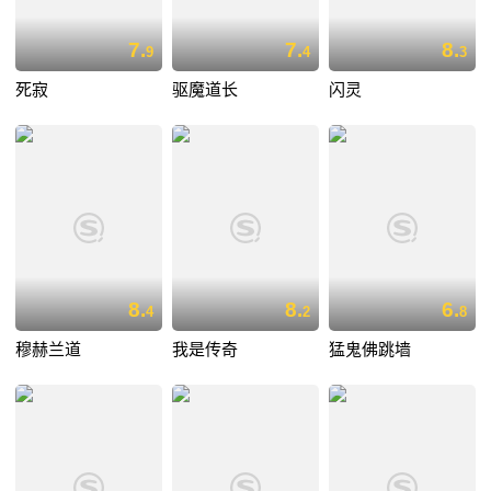
7.
7.
8.
9
4
3
死寂
驱魔道长
闪灵
8.
8.
6.
4
2
8
穆赫兰道
我是传奇
猛鬼佛跳墙