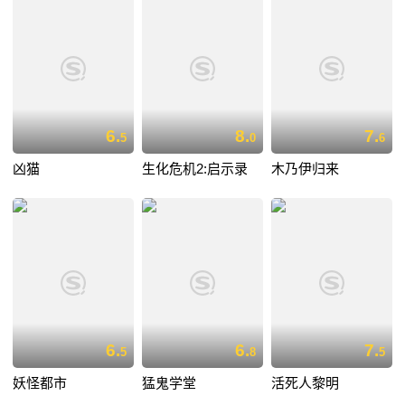
6.
8.
7.
5
0
6
凶猫
生化危机2:启示录
木乃伊归来
6.
6.
7.
5
8
5
妖怪都市
猛鬼学堂
活死人黎明