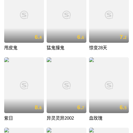
6.
6.
7.
4
6
2
甩皮鬼
猛鬼撞鬼
惊变28天
8.
6.
6.
6
7
5
紫日
异灵灵异2002
血玫瑰