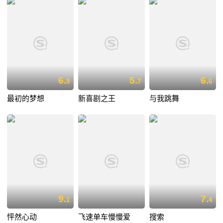
6.
5.
6.
9
7
6
最初的梦想
新喜剧之王
与我跳舞
9.
7.
1
4
怦然心动
飞速单车慢慢爱
搜索