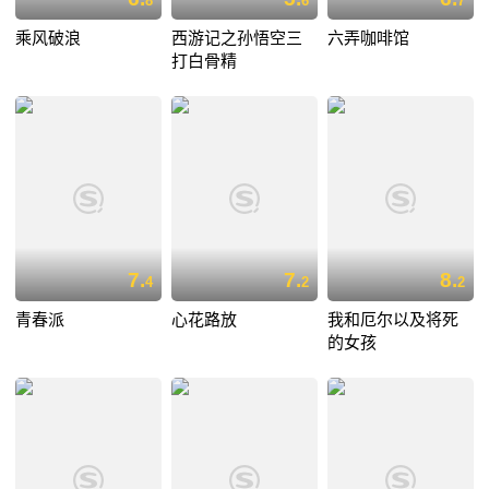
8
6
7
乘风破浪
西游记之孙悟空三
六弄咖啡馆
打白骨精
7.
7.
8.
4
2
2
青春派
心花路放
我和厄尔以及将死
的女孩