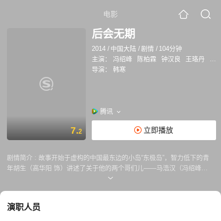
电影
后会无期
2014
/
中国大陆
/
剧情
/
104分钟
主演：
冯绍峰
陈柏霖
钟汉良
王珞丹
袁
导演：
韩寒
腾讯
7.
立即播放
2
剧情简介 :
故事开始于虚构的中国最东边的小岛“东极岛”，智力低下的青
年胡生（高华阳 饰）讲述了关于他的两个哥们儿——马浩汉（冯绍峰
饰）和江河（陈柏霖 饰）的故事。浩汉在外闯荡多年后回到故乡，却发现
全岛面临着拆迁问题，而他最好的朋友，岛上唯一的老师江河也将被调到
更为偏远的地区。于是 浩汉做出了一个决定，那就是开车送江河去三千多
演职人员
公里外的学校报到。兄弟三人踏上了前所未有的旅程，途中他们见了当临
时演员的童年玩伴周沫（陈乔恩 饰），误入歧途的苏米（王珞丹 饰），