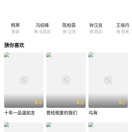
还有浩汉心仪多年从未见面的笔友刘莺莺（袁泉 饰），以及不羁的摩托车
手阿吕（钟汉良 饰）。看似平常的旅程却暗藏伏笔，浩汉和江河最终走到
了终点，开始了截然不同的人生轨迹。 本片是著名作家兼赛车手韩寒的电
影导演处女作。
韩寒
冯绍峰
陈柏霖
钟汉良
王珞丹
导演
饰 马浩汉
饰 江河
饰 阿吕
饰 苏米
猜你喜欢
2.
2.
5.
9
8
7
十年一品温如言
曾经相爱的我们
乌海