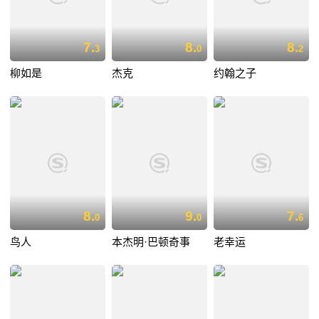
7.
8.
8.
3
0
2
柳如是
杰克
约翰之子
8.
9.
7.
0
0
6
鸟人
本杰明·巴顿奇事
老幸运