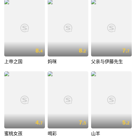
8.
8.
7.
4
2
7
上帝之国
妈咪
父亲与伊藤先生
4.
7.
5.
7
5
2
蜜桃女孩
喝彩
山羊