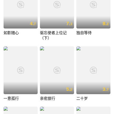
4.
7.
8.
7
3
2
如影随心
驱忘使者上位记
独自等待
（下）
5.
3.
2
7
一意孤行
亲密旅行
二十岁