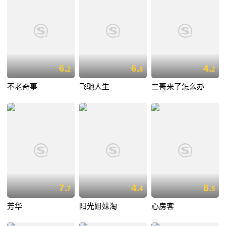
6.
6.
4.
2
8
2
不老奇事
飞驰人生
二哥来了怎么办
7.
4.
8.
7
4
5
芳华
阳光姐妹淘
心房客