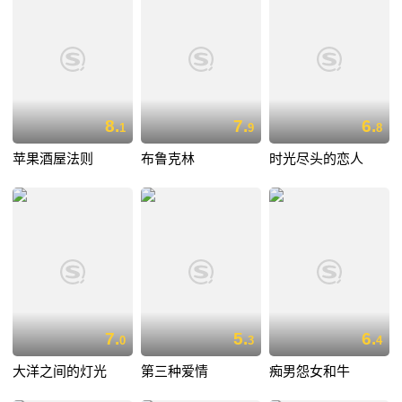
8.
7.
6.
1
9
8
苹果酒屋法则
布鲁克林
时光尽头的恋人
7.
5.
6.
0
3
4
大洋之间的灯光
第三种爱情
痴男怨女和牛