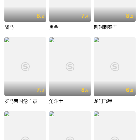
8.
7.
8.
2
4
2
战马
黑金
荆轲刺秦王
7.
8.
6.
3
6
9
罗马帝国沦亡录
角斗士
龙门飞甲