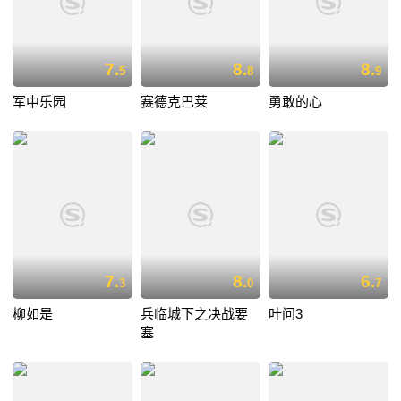
7.
8.
8.
5
8
9
军中乐园
赛德克巴莱
勇敢的心
7.
8.
6.
3
0
7
柳如是
兵临城下之决战要
叶问3
塞