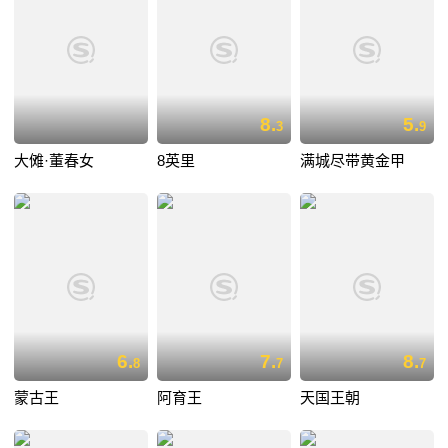
8.
5.
3
9
大傩·董春女
8英里
满城尽带黄金甲
6.
7.
8.
8
7
7
蒙古王
阿育王
天国王朝