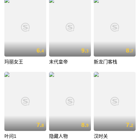
6.
9.
8.
4
3
7
玛丽女王
末代皇帝
新龙门客栈
7.
8.
7.
8
9
2
叶问1
隐藏人物
汉时关