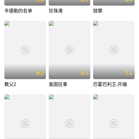
5
1
6
辛德勒的名单
珍珠港
赎罪
9.
9.
7.
3
1
6
教父2
美国往事
巴霍巴利王:开端