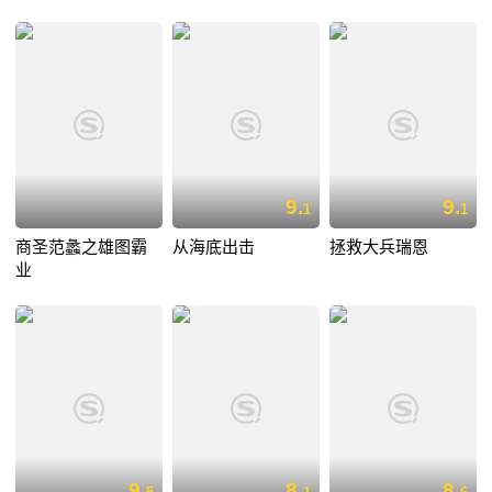
9.
9.
1
1
商圣范蠡之雄图霸
从海底出击
拯救大兵瑞恩
业
9.
8.
8.