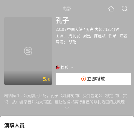
电影
孔子
2010
/
中国大陆
/
历史 古装
/
125分钟
主演：
周润发
周迅
陈建斌
任泉
陆毅
姚
导演：
胡玫
搜狐
5.
立即播放
6
剧情简介 :
公元前六世纪，孔子（周润发 饰）受到鲁定公（姚鲁 饰）赏
识，从中督宰晋升为大司寇，这让他得以实行自己的以礼治国的执政理
念。但是，三桓独霸朝纲，也让孔子感受到了重重阻力。他因阻止季桓子
（陈建斌 饰）家奴免受陪葬，而与之结怨。他随鲁定公赴齐国会盟，与齐
景公（马精武 饰）和大夫黎鉏（王绘春 饰）斗智斗勇，维护了鲁国的利
演职人员
益，讨回三城，因此出任代国相。他提出隳三都的政策，引发佞臣谋反，
在平叛之后，季桓子假传圣旨，罢黜了孔子。从此，孔子率颜回（任泉