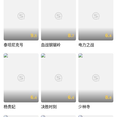
9.
8.
6.
5
7
4
泰坦尼克号
血战钢锯岭
电力之战
6.
6.
8.
4
4
4
杨贵妃
决胜时刻
少林寺