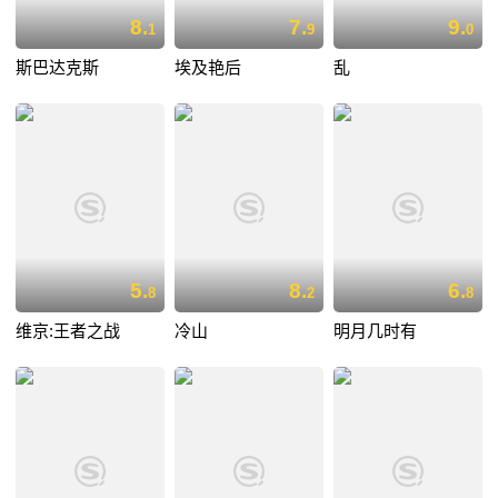
8.
7.
9.
1
9
0
斯巴达克斯
埃及艳后
乱
5.
8.
6.
8
2
8
维京:王者之战
冷山
明月几时有