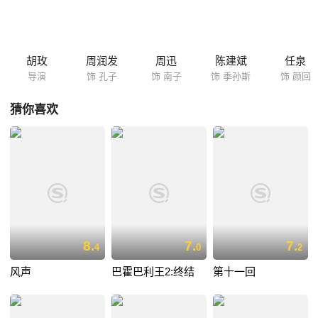
饰）、子路等弟子开始游历各国。在卫国，孔子得到卫灵公的尊重，获俸
粟6万石。他见到了卫灵公的夫人南子（周迅 饰），并在交谈中展现了正
气凛然的君子风范…… 本片主题曲《幽兰操》为歌后王菲息声多年后复出
之作。
胡玫
周润发
周迅
陈建斌
任泉
导演
饰 孔子
饰 南子
饰 季孙斯
饰 颜回
猜你喜欢
8.
7.
7.
4
0
2
风声
巴霍巴利王2:终结
第十一回