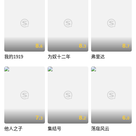
8.
8.
8.
6
3
7
我的1919
为奴十二年
弗里达
7.
8.
6.
3
2
0
他人之子
集结号
荡寇风云