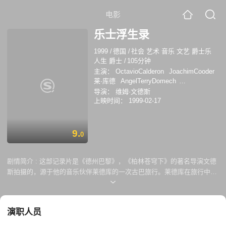
电影
乐士浮生录
1999
/
德国
/
社会 艺术 音乐 文艺 爵士乐
人生 爵士
/
105分钟
主演：
OctavioCalderon
JoachimCooder
莱·库德
AngelTerryDomech
IbrahimFerrer
IbrahimFerrerJr.
导演：
维姆·文德斯
ManuelGalbán
HugoGarzón
上映时间：
1999-02-17
CarlosGonzalez
胡安·德·马科斯·冈萨雷
斯
RubénGonzález
皮欧·雷瓦
Manuel'Puntillita'Licea
9.
0
Orlando'Cachaíto'López
Manuel'Guajiro'Mirabal
埃利亚季斯·奥乔
亚
Gilberto'Papi'Oviedo
剧情简介 :
这部记录片是《德州巴黎》，《柏林苍穹下》的著名导演文德
AlejandroPichardo
YankoPichardo
斯拍摄的，源于他的音乐伙伴莱德库的一次古巴旅行。莱德库在旅行中发
OmaraPortuondo
Octavio Calderon
现了当地一支乐队背后感人的故事，在他的力劝下，文温德斯在1988年率
Joachim Cooder
Angel Terry Domech
领摄影组来到古巴，开始了这次著名的拍摄。 他用记实的手法拍下了这部
Ibrahim Ferrer
Ibrahim Ferrer Jr.
Manuel
电影，于是，早被人遗忘及冷落的这群古巴艺人，随着电影的热卖及专辑
Galbán
Hugo Garzón
Carlos Gonzalez
演职人员
CD的出版，重新被人提起。世人彷佛自睡眠中苏醒，再次看见、听见古
巴，了解了古巴音乐动人的魅力。 这群古巴老乐士用音乐跨越了政治的藩