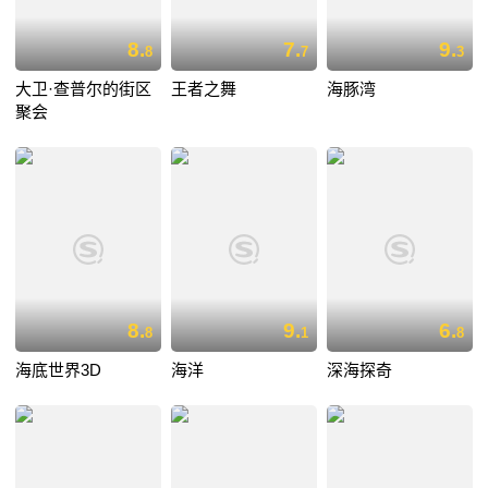
8.
7.
9.
8
7
3
大卫·查普尔的街区
王者之舞
海豚湾
聚会
8.
9.
6.
8
1
8
海底世界3D
海洋
深海探奇