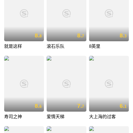
8.
8.
8.
8
7
3
就是这样
滚石乐队
8英里
8.
7.
6.
6
7
1
寿司之神
爱情天梯
大上海的过客