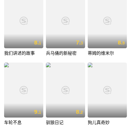
8.
7.
8.
1
3
9
我们讲述的故事
兵马俑的新秘密
蒂姆的维米尔
9.
8.
1
2
车轮不息
驯狼日记
狗儿真奇妙