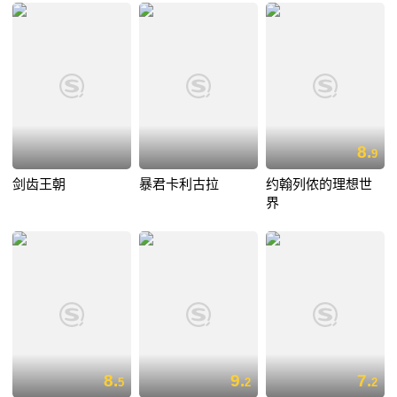
8.
9
剑齿王朝
暴君卡利古拉
约翰列侬的理想世
界
8.
9.
7.
5
2
2