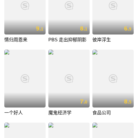
9.
8.
6.
1
1
9
情归周恩来
PBS 走出抑郁阴影
彼岸浮生
7.
8.
0
5
一个好人
魔鬼经济学
食品公司