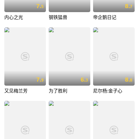
7.
8.
5
7
内心之光
钢铁猛兽
帝企鹅日记
7.
6.
8.
9
3
8
又见梅兰芳
为了胜利
尼尔杨:金子心