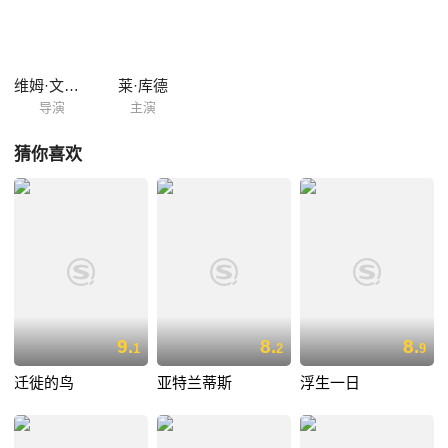
篱，破例获邀进入纽约的卡内基音乐厅演奏。演奏完毕，与会者一致起立
鼓掌，让这些老乐士们感动流泪。事后当他们在美国想打电话回古巴报
喜，却怎样都打不通，原来两国无邦交…… 他们的纯真、可爱，都被文德
斯生动捕捉。影片一经问世，受到绝大多数人的肯定，尤其在国际大小影
维姆·文德斯
莱·库德
展上共获得13座最佳记录片奖，包括欧洲影展、金球奖、...
导演
主演
猜你喜欢
9.
8.
8.
1
2
9
迁徙的鸟
亚特兰蒂斯
浮生一日