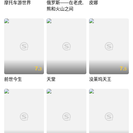
摩托车游世界
俄罗斯——在老虎,
皮娜
熊和火山之间
7.
7.
3
5
前世今生
天堂
没莱坞天王