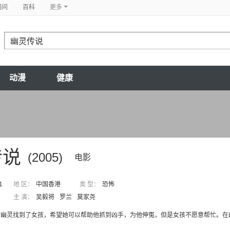
问问
百科
更多
动漫
健康
传说
(2005)
电影
1
地 区：
中国香港
类 型：
恐怖
主 演：
吴毅将
罗兰
莫家尧
的幽灵找到了女孩，希望她可以帮助他抓到凶手，为他伸冤，但是女孩不愿意帮忙。在