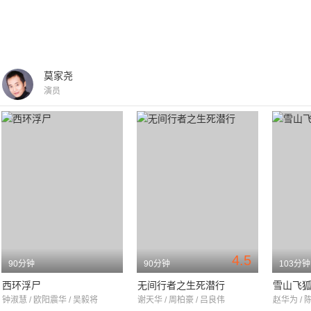
莫家尧
演员
4.5
90分钟
90分钟
103分钟
西环浮尸
无间行者之生死潜行
雪山飞
钟淑慧 / 欧阳震华 / 吴毅将
谢天华 / 周柏豪 / 吕良伟
赵华为 / 