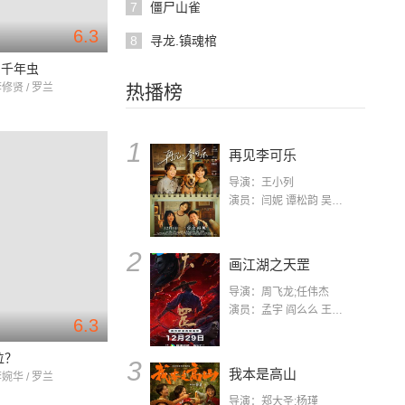
7
僵尸山雀
6.3
8
寻龙.镇魂棺
与千年虫
李修贤 / 罗兰
热播榜
1
再见李可乐
导演：王小列
演员：闫妮 谭松韵 吴京 蒋龙 赵小棠 冯雷 李虎城 平安 小七 小可乐
2
画江湖之天罡
导演：周飞龙;任伟杰
演员：孟宇 阎么么 王凯 郭政建 阎萌萌 杨默 高枫 齐斯伽 刘芊含 马程
6.3
位？
3
我本是高山
李婉华 / 罗兰
导演：郑大圣;杨瑾