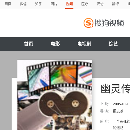
网页
微信
知乎
图片
视频
医疗
汉语
翻译
首页
电影
电视剧
综艺
幽灵
上 映：
2005-01-0
导 演：
杨志基
简 介：
一个冤死
的道路......