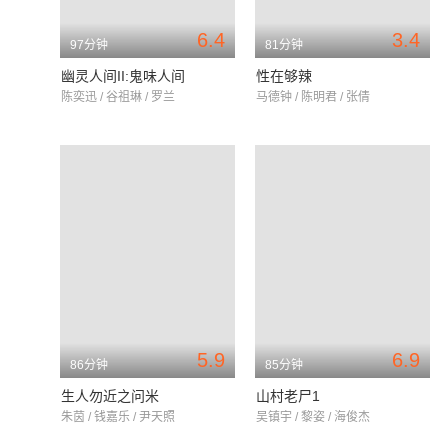
6.4
3.4
97分钟
81分钟
幽灵人间II:鬼味人间
性在够辣
陈奕迅 / 谷祖琳 / 罗兰
马德钟 / 陈明君 / 张倩
5.9
6.9
86分钟
85分钟
生人勿近之问米
山村老尸1
朱茵 / 钱嘉乐 / 尹天照
吴镇宇 / 黎姿 / 海俊杰