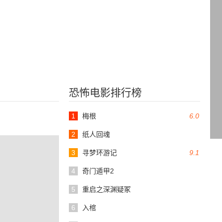
恐怖电影排行榜
1
梅根
6.0
2
纸人回魂
3
寻梦环游记
9.1
4
奇门遁甲2
5
重启之深渊疑冢
6
入棺