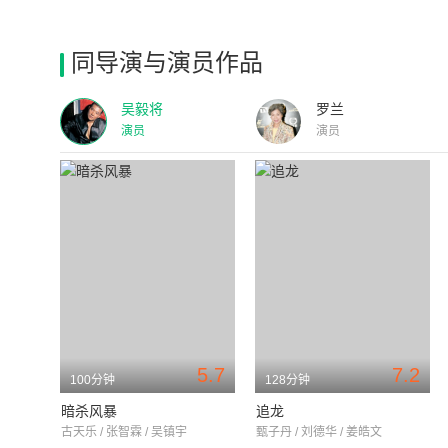
同导演与演员作品
吴毅将
罗兰
演员
演员
5.7
7.2
100分钟
128分钟
暗杀风暴
追龙
古天乐 / 张智霖 / 吴镇宇
甄子丹 / 刘德华 / 姜皓文