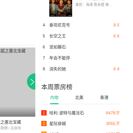
演员：海清 陈永胜 柴烨 王玥婷 万国鹏 美朵达瓦 赵瑞婷 罗解艳 郭莉娜 潘家艳
4
泰坦尼克号
9.5
5
长空之王
6.6
6
坚如磐石
7
年会不能停
8
消失的她
6.4
本周票房榜
内地
北美
香港
6.4
1
哈利·波特与魔法石
9478万
94分钟
102分钟
狐之塞北宝藏
一代枭雄之三支旗
黑狱断肠歌之砌生
2
星际穿越
3056万
陈雨锶 / 吕良伟
吕良伟 / 郑则仕 / 叶玉卿
梁朝伟 / 吴孟达 / 林