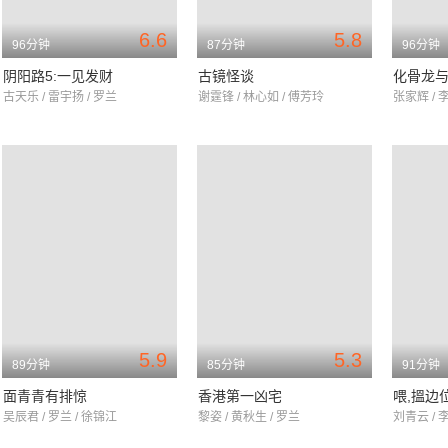
6.6
5.8
96分钟
87分钟
96分钟
阴阳路5:一见发财
古镜怪谈
化骨龙
古天乐 / 雷宇扬 / 罗兰
谢霆锋 / 林心如 / 傅芳玲
张家辉 / 
5.9
5.3
89分钟
85分钟
91分钟
面青青有排惊
香港第一凶宅
喂,搵边
吴辰君 / 罗兰 / 徐锦江
黎姿 / 黄秋生 / 罗兰
刘青云 / 